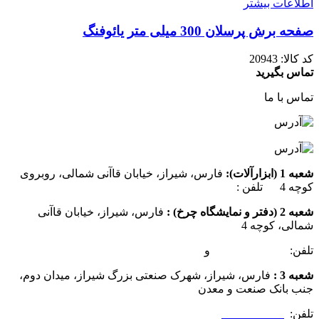
اطلاعات بیشتر
صفحه برش پرسلان 300 میلی متر یائوفنگ
کد کالا:
20943
تماس بگیرید
تماس با ما
شعبه 1 (ابزارآلات):
فارس، شیراز، خیابان قاآنی شمالی، روبروی
کوچه 4 تلفن :
07137385162
شعبه 2 (دفتر و نمایشگاه چرخ) :
فارس، شیراز، خیابان قاآنی
شمالی، کوچه 4
تلفن:
07132349472
و
07132332354
شعبه 3 :
فارس، شیراز، شهرک صنعتی بزرگ شیراز، میدان دوم،
جنب بانک صنعت و معدن
تلفن:
09025506188