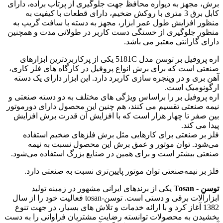
برش، مجهز به دیواره محافظ جهت جلوگیری از پرتاب براده، دارای
کابل برق 3 متری با روکش ضخیم، دارای قطعات با کیفیت به
منظور افزایش طول عمر ابزار، مجهز به دسته با سافت گریپ به
منظور جلوگیری از خستگی دست کاربر در طولانی مدت و همچنین
دارای گارانتی معتبر می باشد.
اره پروفیل بر توسن مدل 5181C یکی از پرکاربردترین ابزارهای
صنعتی است که برای برش انواع پروفیل در کارگاه های فلز کاری،
آهن بری و در وپنجره سازی کاربرد دارد. این ابزار دارای یک دسته
ارگونومیک است.
اره پروفیل بر را براساس ویژگی های مختلف به دو دسته صنعتی و
نیمه صنعتی تقسیم می کنند، هم چنین این محصول دارای دورموتور
بین صفر تا چهار هزار است که با افزایش آن قدرت برش افزایش
پیدا می کند.
فلز بر صنعتی برای کارهایی مثل برش فلزهای ضخیم استفاده
می‌شود. توان موتور و عمق برش این محصول نسبت به نیمه
صنعتی بیشتر است و برای همین در صنایع بزرگ استفاده می‌شود.
فلز بر نیمه‌صنعتی توان موتور پایین‌تری نسبت به صنعتی دارد.
توسن - Tosan
یکی از برندهای ایرانی مشهور در زمینه تولید
ابزارآلات برقی و دستی است. توسن-tosan فعالیت خود را از سال
1382 آغاز کرد و با ارائه خدمات و تلاش های بسیار، در جهت تنوع
بخشیدن به محصولات توانسته رضایت مشتریان فراوانی را به دست