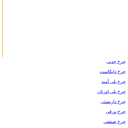
چرخ چدنی
چرخ دایکاست
چرخ پلی آمید
چرخ پلی اورتان
چرخ داربستی
چرخ ورقی
چرخ صنعتی