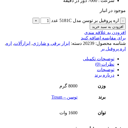
سرعت : 7000 دور در دقیقه
موجود در انبار
اره پروفیل بر توسن مدل 5181C عدد
افزودن به سبد خرید
افزودن به علاقه مندی
برای مقایسه اضافه کنید
شناسه محصول:
20239
دسته:
ابزار برقی و شارژی
,
ابزارآلات
,
اره
,
اره پروفیل بر
توضیحات تکمیلی
نظرات (0)
توضیحات
درباره برند
وزن
8000 گرم
برند
توسن – Tosan
توان
1600 وات