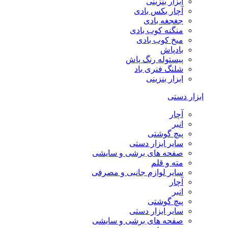
ابزار بنزینی
آچار بکس بادی
جغجغه بادی
منگنه کوب بادی
میخ کوب بادی
بادپاش
پیستوله رنگ پاش
شلنگ فنری باد
ابزار بنزینی
ابزار دستی
آچار
انبر
پیچ گوشتی
سایر ابزار دستی
صفحه های برشی و سایشی
مته و قلم
سایر لوازم جانبی و مصرفی
آچار
انبر
پیچ گوشتی
سایر ابزار دستی
صفحه های برشی و سایشی