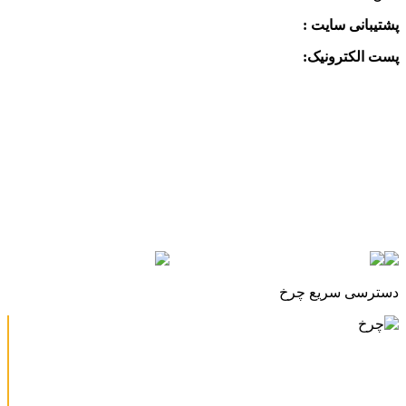
پشتیبانی سایت :
09390612819
پست الکترونیک:
info@charkhabzar.com
دسترسی سریع چرخ