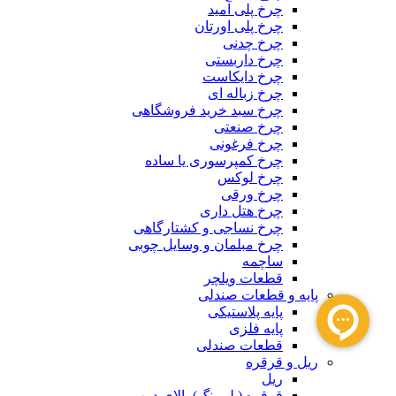
چرخ پلی آمید
چرخ پلی اورتان
چرخ چدنی
چرخ داربستی
چرخ دایکاست
چرخ زباله ای
چرخ سبد خرید فروشگاهی
چرخ صنعتی
چرخ فرغونی
چرخ کمپرسوری یا ساده
چرخ لوکس
چرخ ورقی
چرخ هتل داری
چرخ نساجی و کشتارگاهی
چرخ مبلمان و وسایل چوبی
ساچمه
قطعات ویلچر
پایه و قطعات صندلی
پایه پلاستیکی
پایه فلزی
قطعات صندلی
ریل و قرقره
ریل
قرقره (بلبرینگ) بالای درب