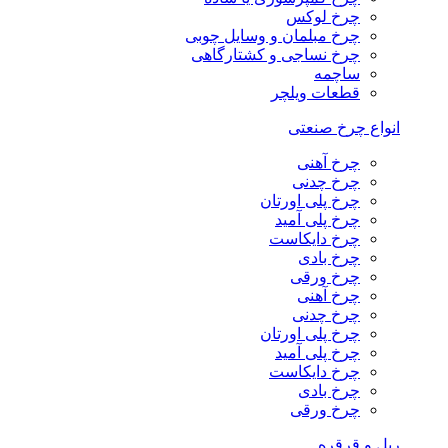
چرخ لوکس
چرخ مبلمان و وسایل چوبی
چرخ نساجی و کشتارگاهی
ساچمه
قطعات ویلچر
انواع چرخ صنعتی
چرخ آهنی
چرخ چدنی
چرخ پلی اورتان
چرخ پلی آمید
چرخ دایکاست
چرخ بادی
چرخ ورقی
چرخ آهنی
چرخ چدنی
چرخ پلی اورتان
چرخ پلی آمید
چرخ دایکاست
چرخ بادی
چرخ ورقی
ریل و قرقره