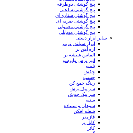
پیچ گوشتی دوطرفه
پیچ گوشتی ساعتی
پیچ گوشتی ستاره ای
پیچ گوشتی ضربه ای
پیچ گوشتی معمولی
پیچ گوشتی موبایلی
سایر ابزار دستی
ابزار سیلندر ترمز
اره آهن بر
الماس شیشه بر
انبر پرس وایرشو
تلمبه
چکش
چسب
رینگ جمع کن
سر پیک برش
سر پیک جوش
سنبه
سوهان و سنباده
شعله افکن
فازمتر
کابل بر
کاتر