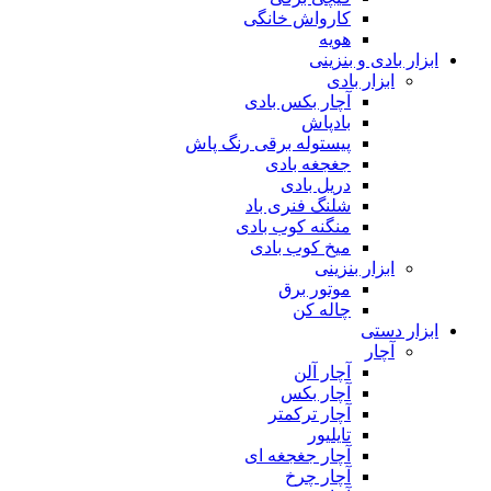
کارواش خانگی
هویه
ابزار بادی و بنزینی
ابزار بادی
آچار بکس بادی
بادپاش
پیستوله برقی رنگ پاش
جغجغه بادی
دریل بادی
شلنگ فنری باد
منگنه کوب بادی
میخ کوب بادی
ابزار بنزینی
موتور برق
چاله کن
ابزار دستی
آچار
آچار آلن
آچار بکس
آچار ترکمتر
تایلیور
آچار جغجغه ای
آچار چرخ