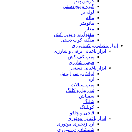
گریس پمپ
گیره و پیچ دستی
لوله بر
ماله
مانومتر
مغار
مفتول بر و پولی کش
منگنه کوب دستی
ابزار باغبانی و کشاورزی
ابزار باغبانی برقی و شارژی
پمپ کف کش
قیچی شارژی
ابزار باغبانی دستی
آبپاش و سر آبپاش
اره
پمپ سیالات
تبر، بیل و کلنگ
سمپاش
شلنگ
کوپلینگ
قیچی و چاقو
ابزار باغبانی موتوری
اره زنجیری موتوری
شمشاد زن موتوری