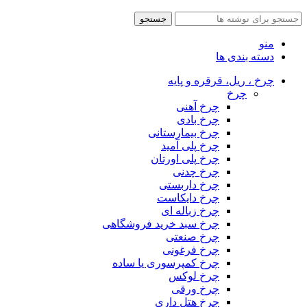
جستجو
منو
دسته بندی ها
چرخ ، ریل، قرقره و پایه
چرخ
چرخ آهنی
چرخ بادی
چرخ بیمارستانی
چرخ پلی آمید
چرخ پلی اورتان
چرخ چدنی
چرخ داربستی
چرخ دایکاست
چرخ زباله ای
چرخ سبد خرید فروشگاهی
چرخ صنعتی
چرخ فرغونی
چرخ کمپرسوری یا ساده
چرخ لوکس
چرخ ورقی
چرخ هتل داری