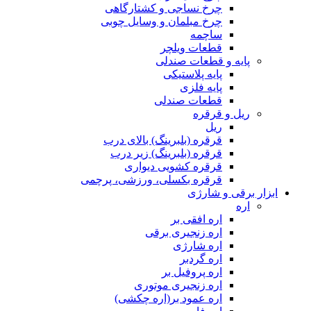
چرخ نساجی و کشتارگاهی
چرخ مبلمان و وسایل چوبی
ساچمه
قطعات ویلچر
پایه و قطعات صندلی
پایه پلاستیکی
پایه فلزی
قطعات صندلی
ریل و قرقره
ریل
قرقره (بلبرینگ) بالای درب
قرقره (بلبرینگ) زیر درب
قرقره کشویی دیواری
قرقره بکسلی، ورزشی، پرچمی
ابزار برقی و شارژی
اره
اره افقی بر
اره زنجیری برقی
اره شارژی
اره گردبر
اره پروفیل بر
اره زنجیری موتوری
اره عمود بر(اره چکشی)