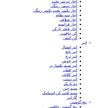
آچار دو سر تخت
آچار دوسر رینگی
آچار یکسر تخت یکسر رینگی
آچار سه نظام
آچار شلاقی
آچار فرانسه
آچار فیلتر بازکن
آلن چاقویی
آلن کیفی
انبر
انبر اتصال
انبر پانچ
انبر پرچ
انبر جوش
انبر سیم بکسل بر
انبر قفلی
انبر کلاغی
انبردست
دم باریک
سیم چین
سیم لخت کن اتوماتیک
گازانبر
پیچ گوشتی
پیچ گوشتی چاقویی