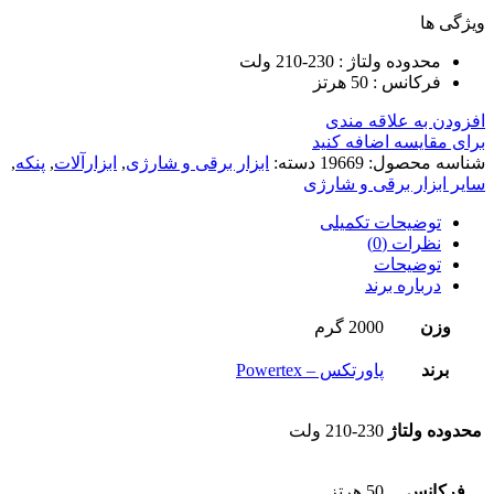
ویژگی ها
محدوده ولتاژ : 230-210 ولت
فرکانس : 50 هرتز
افزودن به علاقه مندی
برای مقایسه اضافه کنید
شناسه محصول:
19669
دسته:
ابزار برقی و شارژی
,
ابزارآلات
,
پنکه
,
سایر ابزار برقی و شارژی
توضیحات تکمیلی
نظرات (0)
توضیحات
درباره برند
وزن
2000 گرم
برند
پاورتکس – Powertex
محدوده ولتاژ
210-230 ولت
فرکانس
50 هرتز