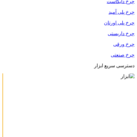
چرخ دایکاست
چرخ پلی آمید
چرخ پلی اورتان
چرخ داربستی
چرخ ورقی
چرخ صنعتی
دسترسی سریع ابزار