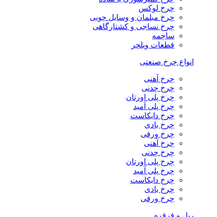
چرخ لوکس
چرخ مبلمان و وسایل چوبی
چرخ نساجی و کشتارگاهی
ساچمه
قطعات ویلچر
انواع چرخ صنعتی
چرخ آهنی
چرخ چدنی
چرخ پلی اورتان
چرخ پلی آمید
چرخ دایکاست
چرخ بادی
چرخ ورقی
چرخ آهنی
چرخ چدنی
چرخ پلی اورتان
چرخ پلی آمید
چرخ دایکاست
چرخ بادی
چرخ ورقی
ریل و قرقره