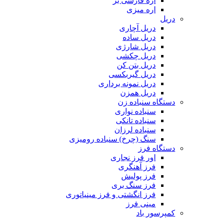
اره فارسی بر
اره میزی
دریل
دریل آچاری
دریل ساده
دریل شارژی
دریل چکشی
دریل بتن کن
دریل گیربکسی
دریل نمونه برداری
دریل همزن
دستگاه سنباده زن
سنباده نواری
سنباده تانکی
سنباده لرزان
سنگ (چرخ) سنباده رومیزی
دستگاه فرز
اور فرز نجاری
فرز آهنگری
فرز پولیش
فرز سنگ بری
فرز انگشتی و فرز مینیاتوری
مینی فرز
کمپرسور باد