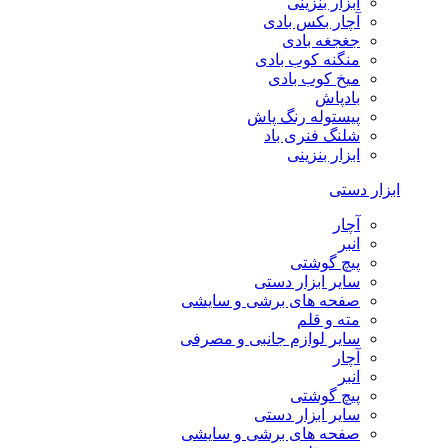
ابزار بنزینی
آچار بکس بادی
جغجغه بادی
منگنه کوب بادی
میخ کوب بادی
بادپاش
پیستوله رنگ پاش
شلنگ فنری باد
ابزار بنزینی
ابزار دستی
آچار
انبر
پیچ گوشتی
سایر ابزار دستی
صفحه های برشی و سایشی
مته و قلم
سایر لوازم جانبی و مصرفی
آچار
انبر
پیچ گوشتی
سایر ابزار دستی
صفحه های برشی و سایشی