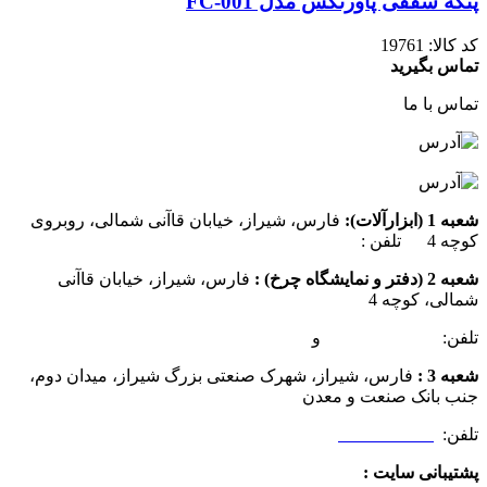
پنکه سقفی پاورتکس مدل FC-001
کد کالا:
19761
تماس بگیرید
تماس با ما
شعبه 1 (ابزارآلات):
فارس، شیراز، خیابان قاآنی شمالی، روبروی
کوچه 4 تلفن :
07137385162
شعبه 2 (دفتر و نمایشگاه چرخ) :
فارس، شیراز، خیابان قاآنی
شمالی، کوچه 4
تلفن:
07132349472
و
07132332354
شعبه 3 :
فارس، شیراز، شهرک صنعتی بزرگ شیراز، میدان دوم،
جنب بانک صنعت و معدن
تلفن:
09025506188
پشتیبانی سایت :
09390612819