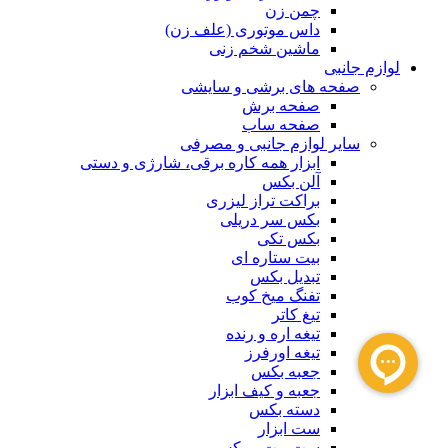
چمن زن
داس موتوری (علف زن)
ماشین شخم زنی
لوازم جانبی
صفحه های برشی و سایشی
صفحه برش
صفحه ساب
سایر لوازم جانبی و مصرفی
ابزار همه کاره برقی، شارژی و دستی
آلن بکس
براکت تراز لیزری
بکس سر دریلی
بکس تکی
بیت ستاره ای
تبدیل بکس
تفنگ میخ کوب
تیغ کاتر
تیغه اره و رنده
تیغه اورفرز
جعبه بکس
جعبه و کیف ابزار
دسته بکس
ست ابزار
ست بیت و بکس