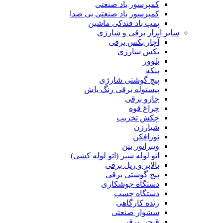
کمپرسور باد صنعتی
کمپرسور باد صنعتی بی صدا
پمپ باد فندکی ماشین
سایر ابزار برقی و شارژی
آچار بکس برقی
بکس شارژی
بلوور
پنکه
پیچ گوشتی شارژی
پیستوله برقی رنگ پاش
جارو برقی
چراغ قوه
چکش تخریب
شیارزن
نورافکن
ویبراتور بتن
اتو لوله سبز (اتو لوله کشی)
بالابر و ریل برقی
پیچ گوشتی برقی
دستگاه جوشکاری
دستگاه چسب
رنده کارگاهی
سشوار صنعتی
قیچی برقی