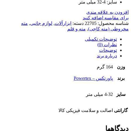
سایز: 4-32 میلی متر
افزودن به علاقه مندی
برای مقایسه اضافه کنید
شناسه محصول:
22705
دسته:
ابزارآلات
,
لوازم جانبی
,
مته
مخروطی (مته کاجی)
,
مته و قلم
توضیحات تکمیلی
نظرات (0)
توضیحات
درباره برند
وزن
164 گرم
برند
پاورتکس – Powertex
سایز
4-32 میلی متر
گارانتی
اصالت و سلامت فیزیکی کالا
دیدگاهها