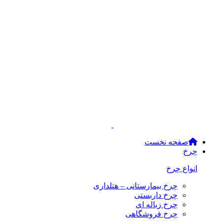
صفحه نخست
چرخ
انواع چرخ
چرخ بیمارستانی – هتلداری
چرخ داربستی
چرخ زباله ای
چرخ فروشگاهی