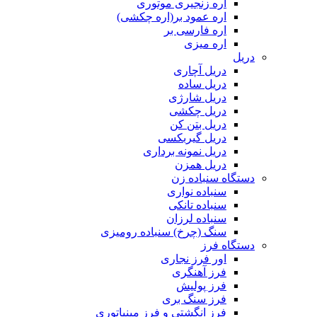
اره زنجیری موتوری
اره عمود بر(اره چکشی)
اره فارسی بر
اره میزی
دریل
دریل آچاری
دریل ساده
دریل شارژی
دریل چکشی
دریل بتن کن
دریل گیربکسی
دریل نمونه برداری
دریل همزن
دستگاه سنباده زن
سنباده نواری
سنباده تانکی
سنباده لرزان
سنگ (چرخ) سنباده رومیزی
دستگاه فرز
اور فرز نجاری
فرز آهنگری
فرز پولیش
فرز سنگ بری
فرز انگشتی و فرز مینیاتوری