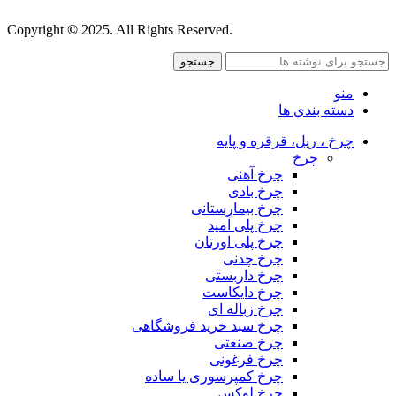
Copyright
©
2025. All Rights Reserved.
جستجو
منو
دسته بندی ها
چرخ ، ریل، قرقره و پایه
چرخ
چرخ آهنی
چرخ بادی
چرخ بیمارستانی
چرخ پلی آمید
چرخ پلی اورتان
چرخ چدنی
چرخ داربستی
چرخ دایکاست
چرخ زباله ای
چرخ سبد خرید فروشگاهی
چرخ صنعتی
چرخ فرغونی
چرخ کمپرسوری یا ساده
چرخ لوکس