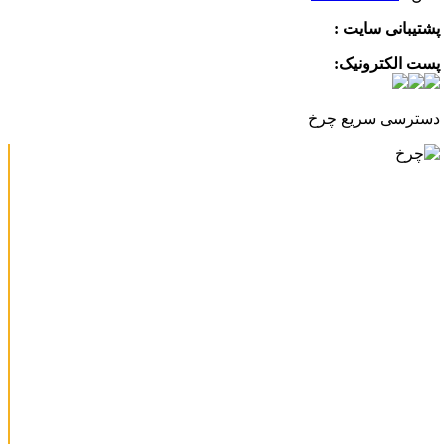
پشتیبانی سایت :
09390612819
پست الکترونیک:
info@charkhabzar.com
دسترسی سریع چرخ