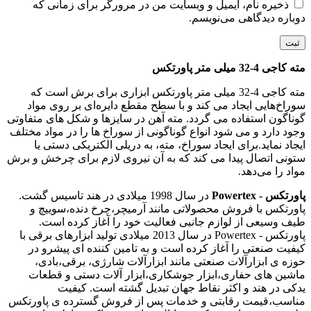
ذخیره نام، ایمیل و وبسایت من در مرورگر برای زمانی که
دوباره دیدگاهی می‌نویسم.
مته کاجی 4-32 میلی متر پاورتکس
مته کاجی 4-32 میلی متر پاورتکس ابزاری برای برش است که
سوراخ‌هایی ایجاد می کند و با سطح مقطع دایره‌ای بر روی مواد
گوناگون استفاده می‌ گردد. مته آهن در سایزها و شکل های متفاوتی
وجود دارد و می‌ شود انواع گوناگونی از سوراخ ها را در مواد مختلف
ایجاد نماید.برای ایجاد سوراخ، مته، به دریلی الکتریکی دستی یا
ستونی اتصال پیدا می کند که به آن نیروی لازم برای چرخش و برش
مواد را می‌دهد.
پاورتکس - Powertex
در سال 1998 میلادی در هند تاسیس گشت.
پاورتکس با فروش محصولاتی مانند آرمیچر،چرخ دنده،سوییچ و
طیف وسیعی از لوازم جانبی فعالیت خود را آغاز کرده است.
پاورتکس - Powertex در سال 2013 میلادی تولید ابزارهای برقی با
کیفیت صنعتی را آغاز کرده است و به تامین کننده ای پیشرو در
حوزه ی ابزارآلات صنعتی مانند ابزارآلات شارژی، برقی،بادی،
ماشین های حفاری،ابزار جوشکاری،ابزار آلات دستی و قطعات
یدکی در هند و اکثر نقاط جهان تبدیل گشته است. کیفیت
مناسب،قیمت رقابتی و خدمات پس از فروش گسترده ی پاورتکس