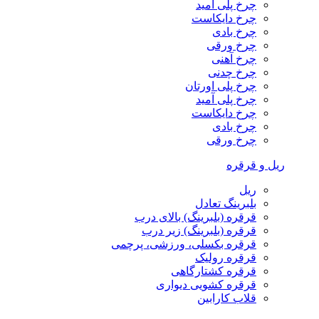
چرخ پلی آمید
چرخ دایکاست
چرخ بادی
چرخ ورقی
چرخ آهنی
چرخ چدنی
چرخ پلی اورتان
چرخ پلی آمید
چرخ دایکاست
چرخ بادی
چرخ ورقی
ریل و قرقره
ریل
بلبرینگ تعادل
قرقره (بلبرینگ) بالای درب
قرقره (بلبرینگ) زیر درب
قرقره بکسلی، ورزشی، پرچمی
قرقره رولیک
قرقره کشتارگاهی
قرقره کشویی دیواری
قلاب کارابین