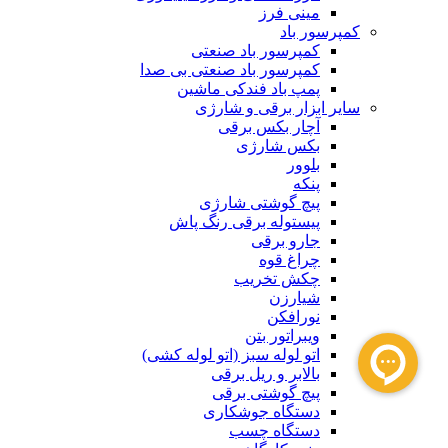
مینی فرز
کمپرسور باد
کمپرسور باد صنعتی
کمپرسور باد صنعتی بی صدا
پمپ باد فندکی ماشین
سایر ابزار برقی و شارژی
آچار بکس برقی
بکس شارژی
بلوور
پنکه
پیچ گوشتی شارژی
پیستوله برقی رنگ پاش
جارو برقی
چراغ قوه
چکش تخریب
شیارزن
نورافکن
ویبراتور بتن
اتو لوله سبز (اتو لوله کشی)
بالابر و ریل برقی
پیچ گوشتی برقی
دستگاه جوشکاری
دستگاه چسب