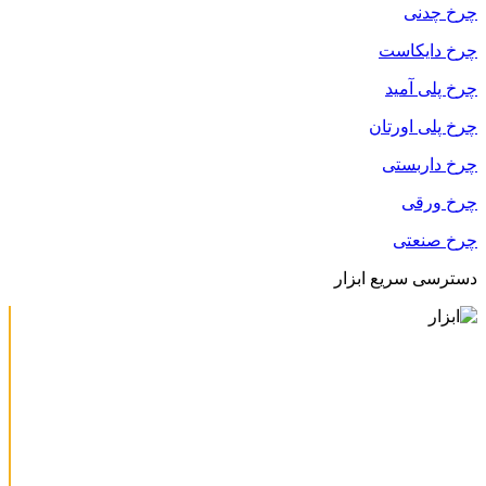
چرخ چدنی
چرخ دایکاست
چرخ پلی آمید
چرخ پلی اورتان
چرخ داربستی
چرخ ورقی
چرخ صنعتی
دسترسی سریع ابزار