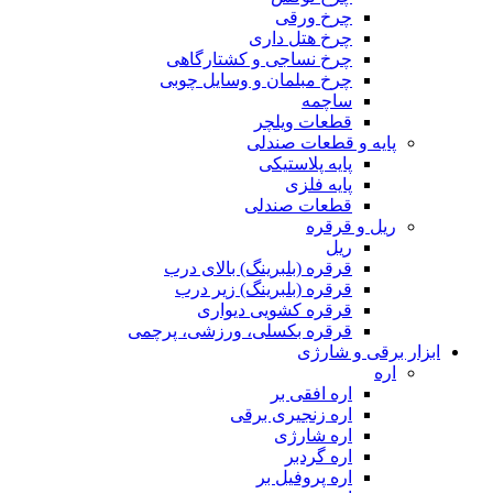
چرخ ورقی
چرخ هتل داری
چرخ نساجی و کشتارگاهی
چرخ مبلمان و وسایل چوبی
ساچمه
قطعات ویلچر
پایه و قطعات صندلی
پایه پلاستیکی
پایه فلزی
قطعات صندلی
ریل و قرقره
ریل
قرقره (بلبرینگ) بالای درب
قرقره (بلبرینگ) زیر درب
قرقره کشویی دیواری
قرقره بکسلی، ورزشی، پرچمی
ابزار برقی و شارژی
اره
اره افقی بر
اره زنجیری برقی
اره شارژی
اره گردبر
اره پروفیل بر