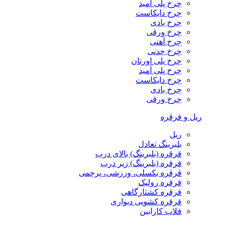
چرخ پلی آمید
چرخ دایکاست
چرخ بادی
چرخ ورقی
چرخ آهنی
چرخ چدنی
چرخ پلی اورتان
چرخ پلی آمید
چرخ دایکاست
چرخ بادی
چرخ ورقی
ریل و قرقره
ریل
بلبرینگ تعادل
قرقره (بلبرینگ) بالای درب
قرقره (بلبرینگ) زیر درب
قرقره بکسلی، ورزشی، پرچمی
قرقره رولیک
قرقره کشتارگاهی
قرقره کشویی دیواری
قلاب کارابین