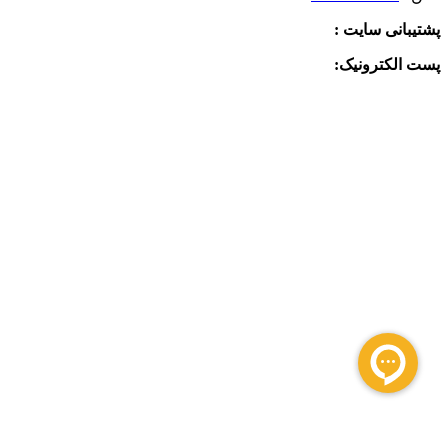
پشتیبانی سایت :
09390612819
پست الکترونیک:
info@charkhabzar.com