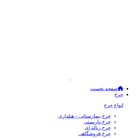
صفحه نخست
چرخ
انواع چرخ
چرخ بیمارستانی – هتلداری
چرخ داربستی
چرخ زباله ای
چرخ فروشگاهی