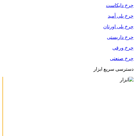
چرخ دایکاست
چرخ پلی آمید
چرخ پلی اورتان
چرخ داربستی
چرخ ورقی
چرخ صنعتی
دسترسی سریع ابزار