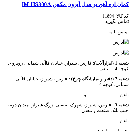
کمان اره آهن بر مدل آیرون مکس IM-HS300A
کد کالا:
11894
تماس بگیرید
تماس با ما
شعبه 1 (ابزارآلات):
فارس، شیراز، خیابان قاآنی شمالی، روبروی
کوچه 4 تلفن :
07137385162
شعبه 2 (دفتر و نمایشگاه چرخ) :
فارس، شیراز، خیابان قاآنی
شمالی، کوچه 4
تلفن:
07132349472
و
07132332354
شعبه 3 :
فارس، شیراز، شهرک صنعتی بزرگ شیراز، میدان دوم،
جنب بانک صنعت و معدن
تلفن:
09025506188
پشتیبانی سایت :
09390612819