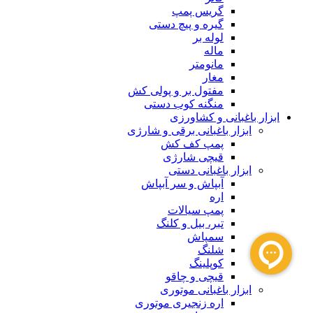
گریس پمپ
گیره و پیچ دستی
لوله بر
ماله
مانومتر
مغار
مفتول بر و پولی کش
منگنه کوب دستی
ابزار باغبانی و کشاورزی
ابزار باغبانی برقی و شارژی
پمپ کف کش
قیچی شارژی
ابزار باغبانی دستی
آبپاش و سر آبپاش
اره
پمپ سیالات
تبر، بیل و کلنگ
سمپاش
شلنگ
کوپلینگ
قیچی و چاقو
ابزار باغبانی موتوری
اره زنجیری موتوری