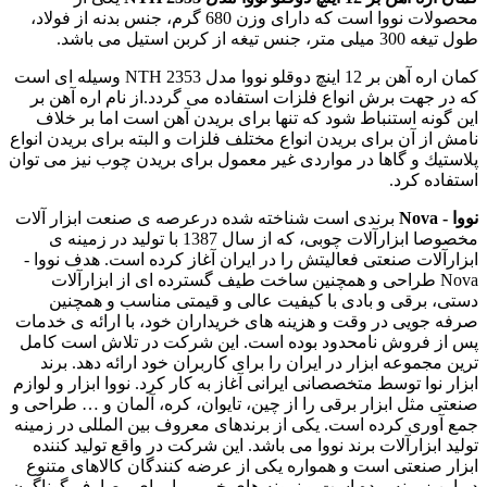
محصولات نووا است که دارای وزن 680 گرم، جنس بدنه از فولاد،
طول تیغه 300 میلی متر، جنس تیغه از کربن استیل می باشد.
کمان اره آهن بر 12 اینچ دوقلو نووا مدل NTH 2353 وسیله ای است
كه در جهت برش انواع فلزات استفاده مى گردد.از نام اره آهن بر
اين گونه استنباط شود كه تنها براى بريدن آهن است اما بر خلاف
نامش از آن براى بريدن انواع مختلف فلزات و البته براى بریدن انواع
پلاستيك و گاها در مواردى غير معمول براى بريدن چوب نیز می توان
استفاده كرد.
نووا - Nova
برندی است شناخته شده درعرصه ی صنعت ابزار آلات
مخصوصا ابزارآلات چوبی، که از سال 1387 با تولید در زمینه ی
ابزارآلات صنعتی فعالیتش را در ایران آغاز کرده است. هدف نووا -
Nova طراحی و همچنین ساخت طیف گسترده ای از ابزارآلات
دستی، برقی و بادی با کیفیت عالی و قیمتی مناسب و همچنین
صرفه جویی در وقت و هزینه های خریداران خود، با ارائه ی خدمات
پس از فروش نامحدود بوده است. این شرکت در تلاش است کامل
ترین مجموعه ابزار در ایران را برای کاربران خود ارائه دهد. برند
ابزار نوا توسط متخصصانی ایرانی آغاز به کار کرد. نووا ابزار و لوازم
صنعتی مثل ابزار برقی را از چین، تایوان، کره، آلمان و … طراحی و
جمع آوری کرده است. یکی از برندهای معروف بین المللی در زمینه
تولید ابزارآلات برند نووا می باشد. این شرکت در واقع تولید کننده
ابزار صنعتی است و همواره یکی از عرضه کنندگان کالاهای متنوع
در این زمینه بوده است و نمونه های خوبی را برای مصارف گوناگون