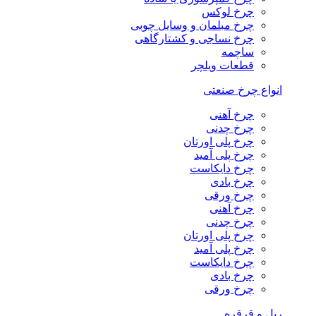
چرخ لوکس
چرخ مبلمان و وسایل چوبی
چرخ نساجی و کشتارگاهی
ساچمه
قطعات ویلچر
انواع چرخ صنعتی
چرخ آهنی
چرخ چدنی
چرخ پلی اورتان
چرخ پلی آمید
چرخ دایکاست
چرخ بادی
چرخ ورقی
چرخ آهنی
چرخ چدنی
چرخ پلی اورتان
چرخ پلی آمید
چرخ دایکاست
چرخ بادی
چرخ ورقی
ریل و قرقره