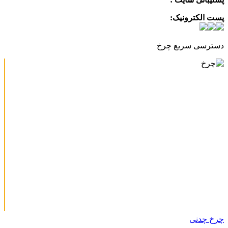
پست الکترونیک:
info@charkhabzar.com
دسترسی سریع چرخ
چرخ چدنی