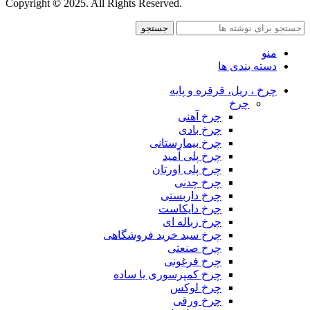
Copyright
©
2025. All Rights Reserved.
جستجو
منو
دسته بندی ها
چرخ ، ریل، قرقره و پایه
چرخ
چرخ آهنی
چرخ بادی
چرخ بیمارستانی
چرخ پلی آمید
چرخ پلی اورتان
چرخ چدنی
چرخ داربستی
چرخ دایکاست
چرخ زباله ای
چرخ سبد خرید فروشگاهی
چرخ صنعتی
چرخ فرغونی
چرخ کمپرسوری یا ساده
چرخ لوکس
چرخ ورقی