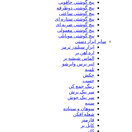
پیچ گوشتی چاقویی
پیچ گوشتی دوطرفه
پیچ گوشتی ساعتی
پیچ گوشتی ستاره ای
پیچ گوشتی ضربه ای
پیچ گوشتی معمولی
پیچ گوشتی موبایلی
سایر ابزار دستی
ابزار سیلندر ترمز
اره آهن بر
الماس شیشه بر
انبر پرس وایرشو
تلمبه
چکش
چسب
رینگ جمع کن
سر پیک برش
سر پیک جوش
سنبه
سوهان و سنباده
شعله افکن
فازمتر
کابل بر
کاتر