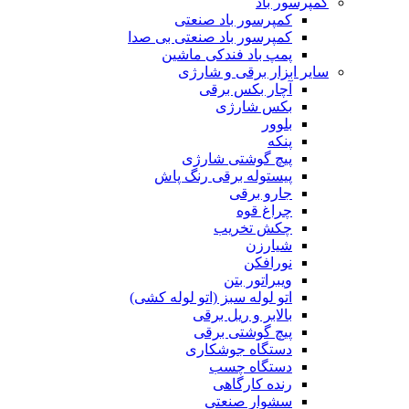
کمپرسور باد
کمپرسور باد صنعتی
کمپرسور باد صنعتی بی صدا
پمپ باد فندکی ماشین
سایر ابزار برقی و شارژی
آچار بکس برقی
بکس شارژی
بلوور
پنکه
پیچ گوشتی شارژی
پیستوله برقی رنگ پاش
جارو برقی
چراغ قوه
چکش تخریب
شیارزن
نورافکن
ویبراتور بتن
اتو لوله سبز (اتو لوله کشی)
بالابر و ریل برقی
پیچ گوشتی برقی
دستگاه جوشکاری
دستگاه چسب
رنده کارگاهی
سشوار صنعتی