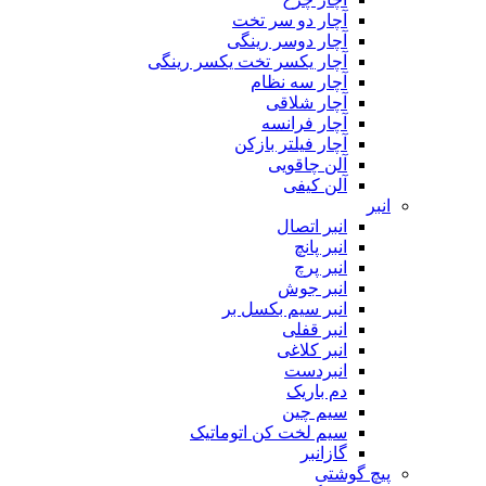
آچار دو سر تخت
آچار دوسر رینگی
آچار یکسر تخت یکسر رینگی
آچار سه نظام
آچار شلاقی
آچار فرانسه
آچار فیلتر بازکن
آلن چاقویی
آلن کیفی
انبر
انبر اتصال
انبر پانچ
انبر پرچ
انبر جوش
انبر سیم بکسل بر
انبر قفلی
انبر کلاغی
انبردست
دم باریک
سیم چین
سیم لخت کن اتوماتیک
گازانبر
پیچ گوشتی