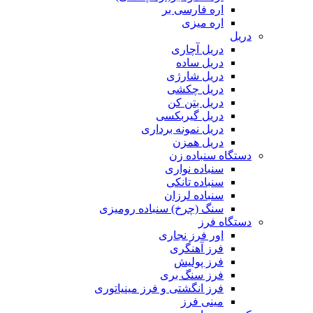
اره فارسی بر
اره میزی
دریل
دریل آچاری
دریل ساده
دریل شارژی
دریل چکشی
دریل بتن کن
دریل گیربکسی
دریل نمونه برداری
دریل همزن
دستگاه سنباده زن
سنباده نواری
سنباده تانکی
سنباده لرزان
سنگ (چرخ) سنباده رومیزی
دستگاه فرز
اور فرز نجاری
فرز آهنگری
فرز پولیش
فرز سنگ بری
فرز انگشتی و فرز مینیاتوری
مینی فرز