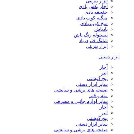
ابزار بنزینی
آچار بکس بادی
جغجغه بادی
منگنه کوب بادی
میخ کوب بادی
بادپاش
پیستوله رنگ پاش
شلنگ فنری باد
ابزار بنزینی
ابزار دستی
آچار
انبر
پیچ گوشتی
سایر ابزار دستی
صفحه های برشی و سایشی
مته و قلم
سایر لوازم جانبی و مصرفی
آچار
انبر
پیچ گوشتی
سایر ابزار دستی
صفحه های برشی و سایشی