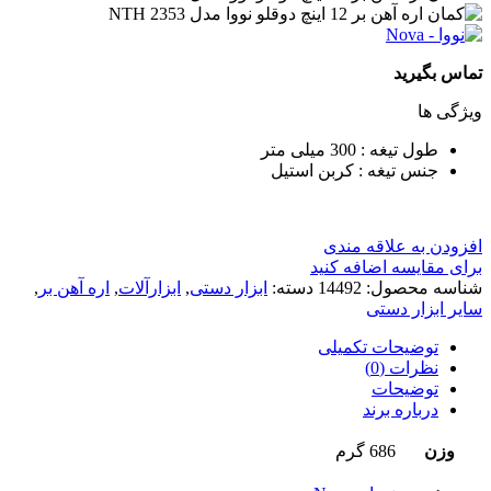
تماس بگیرید
ویژگی ها
طول تیغه : 300 میلی متر
جنس تیغه : کربن استیل
افزودن به علاقه مندی
برای مقایسه اضافه کنید
شناسه محصول:
14492
دسته:
ابزار دستی
,
ابزارآلات
,
اره آهن بر
,
سایر ابزار دستی
توضیحات تکمیلی
نظرات (0)
توضیحات
درباره برند
وزن
686 گرم