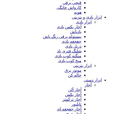
قیچی برقی
کارواش خانگی
هویه
ابزار بادی و بنزینی
ابزار بادی
آچار بکس بادی
بادپاش
پیستوله برقی رنگ پاش
جغجغه بادی
دریل بادی
شلنگ فنری باد
منگنه کوب بادی
میخ کوب بادی
ابزار بنزینی
موتور برق
چاله کن
ابزار دستی
آچار
آچار آلن
آچار بکس
آچار ترکمتر
تایلیور
آچار جغجغه ای
آچار چرخ