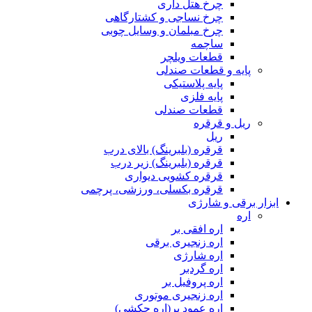
چرخ هتل داری
چرخ نساجی و کشتارگاهی
چرخ مبلمان و وسایل چوبی
ساچمه
قطعات ویلچر
پایه و قطعات صندلی
پایه پلاستیکی
پایه فلزی
قطعات صندلی
ریل و قرقره
ریل
قرقره (بلبرینگ) بالای درب
قرقره (بلبرینگ) زیر درب
قرقره کشویی دیواری
قرقره بکسلی، ورزشی، پرچمی
ابزار برقی و شارژی
اره
اره افقی بر
اره زنجیری برقی
اره شارژی
اره گردبر
اره پروفیل بر
اره زنجیری موتوری
اره عمود بر(اره چکشی)