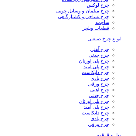
چرخ لوکس
چرخ مبلمان و وسایل چوبی
چرخ نساجی و کشتارگاهی
ساچمه
قطعات ویلچر
انواع چرخ صنعتی
چرخ آهنی
چرخ چدنی
چرخ پلی اورتان
چرخ پلی آمید
چرخ دایکاست
چرخ بادی
چرخ ورقی
چرخ آهنی
چرخ چدنی
چرخ پلی اورتان
چرخ پلی آمید
چرخ دایکاست
چرخ بادی
چرخ ورقی
ریل و قرقره