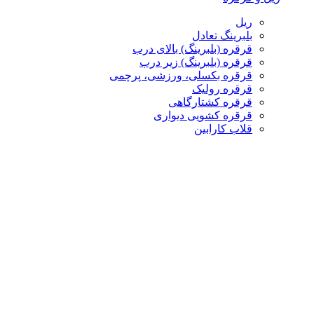
ریل
بلبرینگ تعادل
قرقره (بلبرینگ) بالای درب
قرقره (بلبرینگ) زیر درب
قرقره بکسلی، ورزشی، پرچمی
قرقره رولیک
قرقره کشتارگاهی
قرقره کشویی دیواری
قلاب کارابین