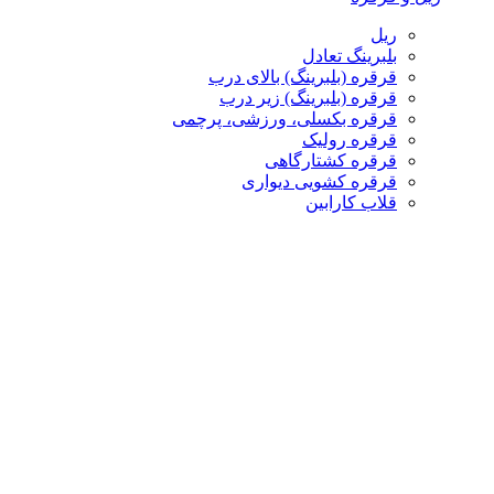
ریل
بلبرینگ تعادل
قرقره (بلبرینگ) بالای درب
قرقره (بلبرینگ) زیر درب
قرقره بکسلی، ورزشی، پرچمی
قرقره رولیک
قرقره کشتارگاهی
قرقره کشویی دیواری
قلاب کارابین