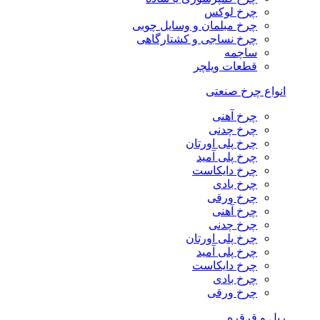
چرخ لوکس
چرخ مبلمان و وسایل چوبی
چرخ نساجی و کشتارگاهی
ساچمه
قطعات ویلچر
انواع چرخ صنعتی
چرخ آهنی
چرخ چدنی
چرخ پلی اورتان
چرخ پلی آمید
چرخ دایکاست
چرخ بادی
چرخ ورقی
چرخ آهنی
چرخ چدنی
چرخ پلی اورتان
چرخ پلی آمید
چرخ دایکاست
چرخ بادی
چرخ ورقی
ریل و قرقره