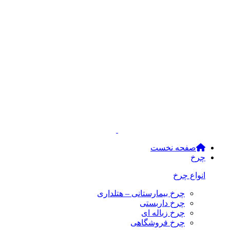
صفحه نخست
چرخ
انواع چرخ
چرخ بیمارستانی – هتلداری
چرخ داربستی
چرخ زباله ای
چرخ فروشگاهی