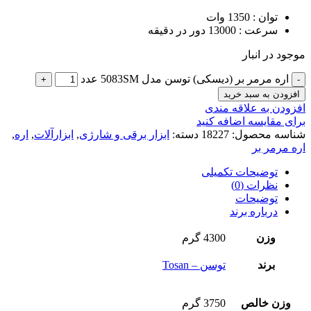
توان : 1350 وات
سرعت : 13000 دور در دقیقه
موجود در انبار
اره مرمر بر (دیسکی) توسن مدل 5083SM عدد
افزودن به سبد خرید
افزودن به علاقه مندی
برای مقایسه اضافه کنید
شناسه محصول:
18227
دسته:
ابزار برقی و شارژی
,
ابزارآلات
,
اره
,
اره مرمر بر
توضیحات تکمیلی
نظرات (0)
توضیحات
درباره برند
وزن
4300 گرم
برند
توسن – Tosan
وزن خالص
3750 گرم