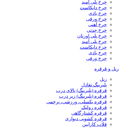
چرخ پلی آمید
چرخ دایکاست
چرخ بادی
چرخ ورقی
چرخ آهنی
چرخ چدنی
چرخ پلی اورتان
چرخ پلی آمید
چرخ دایکاست
چرخ بادی
چرخ ورقی
ریل و قرقره
ریل
بلبرینگ تعادل
قرقره (بلبرینگ) بالای درب
قرقره (بلبرینگ) زیر درب
قرقره بکسلی، ورزشی، پرچمی
قرقره رولیک
قرقره کشتارگاهی
قرقره کشویی دیواری
قلاب کارابین