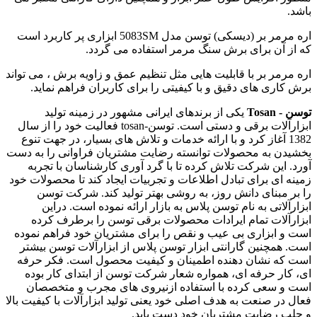
باشد.
اره مرمر بر (دیسکی) توسن مدل 5083SM ابزاری پر کاربرد است
که از آن برای برش‌ سنگ مرمر استفاده می‌ گردد.
اره مرمر بر با قابلیت هایی مثل تنظیم عمق و زاویه برش ، می تواند
برش ‌کاری های دقیق و با کیفیتی را برای کاربران فراهم نماید.
توسن - Tosan
یکی از برندهای ایرانی مشهور در زمینه تولید
ابزارآلات برقی و دستی است. توسن-tosan فعالیت خود را از سال
1382 آغاز کرد و با ارائه خدمات و تلاش های بسیار، در جهت تنوع
بخشیدن به محصولات توانسته رضایت مشتریان فراوانی را به دست
آورد. این شرکت تلاش کرده تا با گرد آوری کارشناسان با تجربه
زمینه ای برای تبادل اطلاعات و تجربیات ایجاد کند تا محصولات خود
را بر مبنای دانش روز، به روشی بهتر تولید کند. شرکت توسن
ابزارآلاتی به نام توسن پلاس به بازار ارائه نموده است. دراین
ابزارآلات تمام ایرادات محصولات برقی توسن را برطرف کرده
است و ابزاری بی عیب و نقص را برای مشتریان خود فراهم نموده
است. همچنین گارانتی ابزار توسن پلاس از ابزارآلات توسن بیشتر
است که نشان دهنده اطمینان و کیفیت محصول است. فکر حرفه
ای، کار حرفه ای، همواره شعار شرکت توسن از ابتدای کار بوده
است و سعی کرده با استفاده ازنیروی های مجرب و متخصصان
فعال در صنعت به هدف اصلی خود یعنی تولید ابزارآلات با کیفیت بالا
و جلب رضایت مشتریان خود دست یابد.