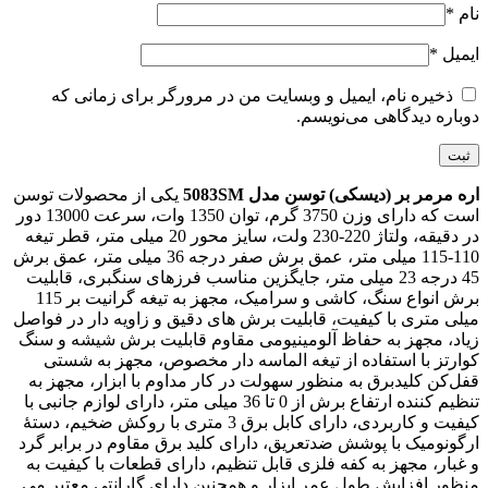
نام
*
ایمیل
*
ذخیره نام، ایمیل و وبسایت من در مرورگر برای زمانی که
دوباره دیدگاهی می‌نویسم.
اره مرمر بر (دیسکی) توسن مدل 5083SM
یکی از محصولات توسن
است که دارای وزن 3750 گرم، توان 1350 وات، سرعت 13000 دور
در دقیقه، ولتاژ 220-230 ولت، سایز محور 20 میلی متر، قطر تیغه
110-115 میلی متر، عمق برش صفر درجه 36 میلی متر، عمق برش
45 درجه 23 میلی متر، جایگزین مناسب فرزهای سنگبری، قابلیت
برش انواع سنگ، کاشی و سرامیک، مجهز به تیغه گرانیت بر 115
میلی متری با کیفیت، قابلیت برش های دقیق و زاویه دار در فواصل
زیاد، مجهز به حفاظ آلومینیومی مقاوم قابلیت برش شیشه و سنگ
کوارتز با استفاده از تیغه الماسه دار مخصوص، مجهز به شستی
قفل‌کن کلیدبرق به منظور سهولت در کار مداوم با ابزار، مجهز به
تنظیم کننده ارتفاع برش از 0 تا 36 میلی متر، دارای لوازم جانبی با
کیفیت و کاربردی، دارای کابل برق 3 متری با روکش ضخیم، دستۀ
ارگونومیک با پوشش ضدتعریق، دارای کلید برق مقاوم در برابر گرد
و غبار، مجهز به کفه فلزی قابل تنظیم، دارای قطعات با کیفیت به
منظور افزایش طول عمر ابزار و همچنین دارای گارانتی معتبر می