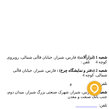
شعبه 1 (ابزارآلات):
فارس، شیراز، خیابان قاآنی شمالی، روبروی
کوچه 4 تلفن :
07137385162
شعبه 2 (دفتر و نمایشگاه چرخ) :
فارس، شیراز، خیابان قاآنی
شمالی، کوچه 4
تلفن:
07132349472
و
07132332354
شعبه 3 :
فارس، شیراز، شهرک صنعتی بزرگ شیراز، میدان دوم،
جنب بانک صنعت و معدن
تلفن:
09025506188