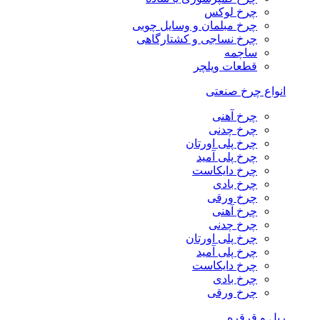
چرخ لوکس
چرخ مبلمان و وسایل چوبی
چرخ نساجی و کشتارگاهی
ساچمه
قطعات ویلچر
انواع چرخ صنعتی
چرخ آهنی
چرخ چدنی
چرخ پلی اورتان
چرخ پلی آمید
چرخ دایکاست
چرخ بادی
چرخ ورقی
چرخ آهنی
چرخ چدنی
چرخ پلی اورتان
چرخ پلی آمید
چرخ دایکاست
چرخ بادی
چرخ ورقی
ریل و قرقره