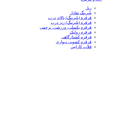
ریل
بلبرینگ تعادل
قرقره (بلبرینگ) بالای درب
قرقره (بلبرینگ) زیر درب
قرقره بکسلی، ورزشی، پرچمی
قرقره رولیک
قرقره کشتارگاهی
قرقره کشویی دیواری
قلاب کارابین