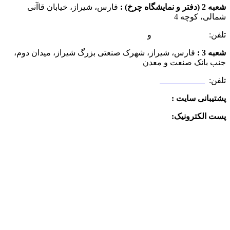
شعبه 2 (دفتر و نمایشگاه چرخ) :
فارس، شیراز، خیابان قاآنی
شمالی، کوچه 4
تلفن:
07132349472
و
07132332354
شعبه 3 :
فارس، شیراز، شهرک صنعتی بزرگ شیراز، میدان دوم،
جنب بانک صنعت و معدن
تلفن:
09025506188
پشتیبانی سایت :
09390612819
پست الکترونیک:
info@charkhabzar.com