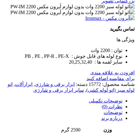
بزرگنمایی تصویر
تماس بگیرید
ویژگی ها
توان : 2200 وات
نوع لوله های قابل جوش : PB , PE , PP-R , PE-X
سایز لقمه ها : 20,25,32,40
افزودن به علاقه مندی
برای مقایسه اضافه کنید
شناسه محصول:
15772
دسته:
ابزار برقی و شارژی
,
ابزارآلات
,
اتو
لوله سبز (اتو لوله کشی)
,
سایر ابزار برقی و شارژی
توضیحات تکمیلی
نظرات (0)
توضیحات
درباره برند
وزن
2590 گرم