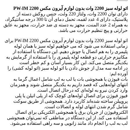
اتو لوله سبز 2200 وات بدون لوازم آیرون مکس PW-IM 2200
دارای توان 2200 وات، ولتاژ 220 ولت، جنس روکش دسته از
پلاستیک، دارای 4 عدد لقمه، تحمل دمای آن تا 300 درجه سانتیگراد،
به همراه 2 عدد المنت، مجهز به دسته ی ضد حرارت، مجهز به عایق
حرارتی و پیچ تنظیم حرارت می باشد.
اتو لوله سبز 2200 وات بدون لوازم آیرون مکس PW-IM 2200 برای
زمانی استفاده می شود که می خواهیم لوله سبز یا همان لوله
پلیمری را به هم اتصال یا جوش دهیم. این دستگاه با استفاده از
مکانیزم حرارتی دو قطعه لوله پلیمری را با استفاده از گرمایش به
یکدیگر متصل می‌کند. این کار بسیار آسان و کم خطر است
در ادامه سه مدل از جوش دادن با اتو لوله سبز (اتو لوله کشی) را
آورده ایم:
بات فیوژن یا همجوشی بات یا لب به لب شامل اعمال گرما به
انتهای لوله‌هایی که قصد داریم به یکدیگر متصل شوند و همزمان
وارد کردن نیرو به لوله‌ای که درحال اتصال است.
فیوز فیوژن برای اتصال لوله‌های کوچک که از پلی اتیلن یا پلی
پروپیلن ساخته شده‌اند کاربرد دارد. همجوشی از طریق سوکت
شامل گرم شدن انتهای لوله و اتصالات است.
الکتروفیوژن از جریان برق یا همجوشی الکتریکی برای اتصال
استفاده می‌ کند. از این دستگاه در مناطقی که نمی‌توان همجوشی
لب به لب را انجام داد مانند زانویی و سه راهی استفاده می‌شود.