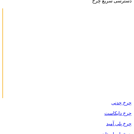
دسترسی سریع چرخ
چرخ چدنی
چرخ دایکاست
چرخ پلی آمید