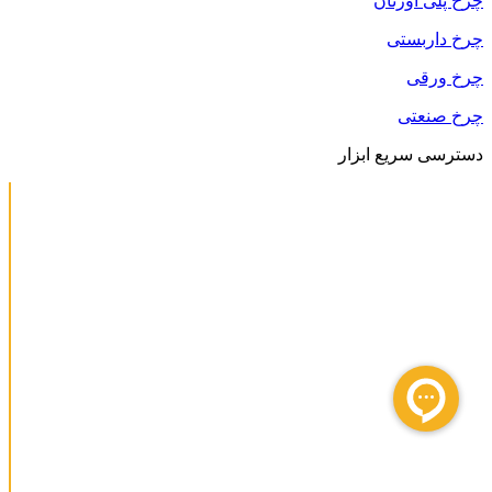
چرخ پلی اورتان
چرخ داربستی
چرخ ورقی
چرخ صنعتی
دسترسی سریع ابزار