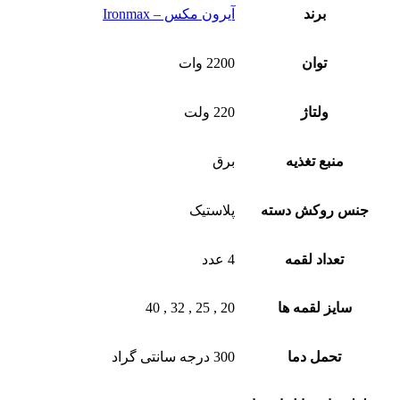
برند
آیرون مکس – Ironmax
توان
2200 وات
ولتاژ
220 ولت
منبع تغذیه
برق
جنس روکش دسته
پلاستیک
تعداد لقمه
4 عدد
سایز لقمه ها
20 , 25 , 32 , 40
تحمل دما
300 درجه سانتی گراد