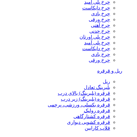
چرخ پلی آمید
چرخ دایکاست
چرخ بادی
چرخ ورقی
چرخ آهنی
چرخ چدنی
چرخ پلی اورتان
چرخ پلی آمید
چرخ دایکاست
چرخ بادی
چرخ ورقی
ریل و قرقره
ریل
بلبرینگ تعادل
قرقره (بلبرینگ) بالای درب
قرقره (بلبرینگ) زیر درب
قرقره بکسلی، ورزشی، پرچمی
قرقره رولیک
قرقره کشتارگاهی
قرقره کشویی دیواری
قلاب کارابین