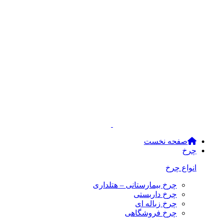
صفحه نخست
چرخ
انواع چرخ
چرخ بیمارستانی – هتلداری
چرخ داربستی
چرخ زباله ای
چرخ فروشگاهی