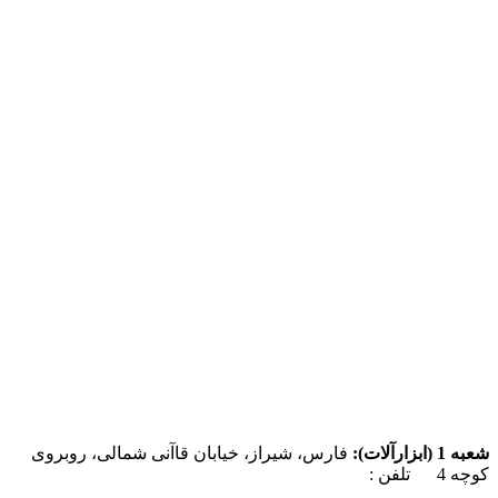
شعبه 1 (ابزارآلات):
فارس، شیراز، خیابان قاآنی شمالی، روبروی
کوچه 4 تلفن :
07137385162