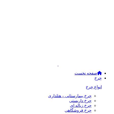
صفحه نخست
چرخ
انواع چرخ
چرخ بیمارستانی – هتلداری
چرخ داربستی
چرخ زباله ای
چرخ فروشگاهی