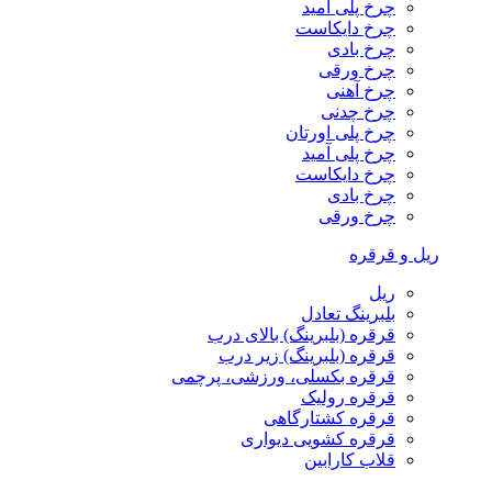
چرخ پلی آمید
چرخ دایکاست
چرخ بادی
چرخ ورقی
چرخ آهنی
چرخ چدنی
چرخ پلی اورتان
چرخ پلی آمید
چرخ دایکاست
چرخ بادی
چرخ ورقی
ریل و قرقره
ریل
بلبرینگ تعادل
قرقره (بلبرینگ) بالای درب
قرقره (بلبرینگ) زیر درب
قرقره بکسلی، ورزشی، پرچمی
قرقره رولیک
قرقره کشتارگاهی
قرقره کشویی دیواری
قلاب کارابین