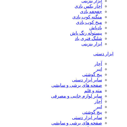
ابزار بنزینی
آچار بکس بادی
جغجغه بادی
منگنه کوب بادی
میخ کوب بادی
بادپاش
پیستوله رنگ پاش
شلنگ فنری باد
ابزار بنزینی
ابزار دستی
آچار
انبر
پیچ گوشتی
سایر ابزار دستی
صفحه های برشی و سایشی
مته و قلم
سایر لوازم جانبی و مصرفی
آچار
انبر
پیچ گوشتی
سایر ابزار دستی
صفحه های برشی و سایشی