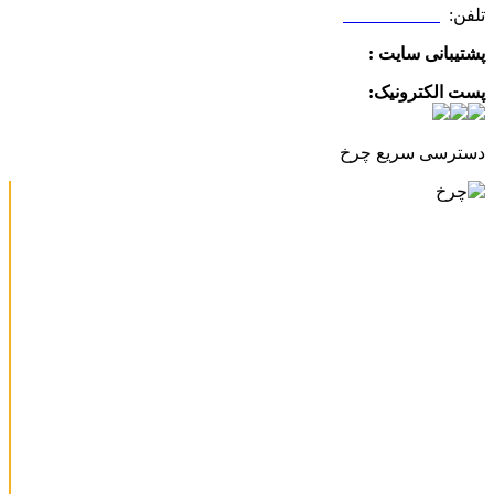
تلفن:
09025506188
پشتیبانی سایت :
09390612819
پست الکترونیک:
info@charkhabzar.com
دسترسی سریع چرخ