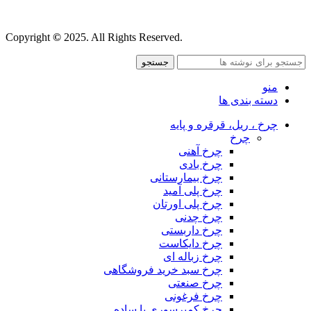
قوانین و مقررات
Copyright
©
2025. All Rights Reserved.
جستجو
منو
دسته بندی ها
چرخ ، ریل، قرقره و پایه
چرخ
چرخ آهنی
چرخ بادی
چرخ بیمارستانی
چرخ پلی آمید
چرخ پلی اورتان
چرخ چدنی
چرخ داربستی
چرخ دایکاست
چرخ زباله ای
چرخ سبد خرید فروشگاهی
چرخ صنعتی
چرخ فرغونی
چرخ کمپرسوری یا ساده