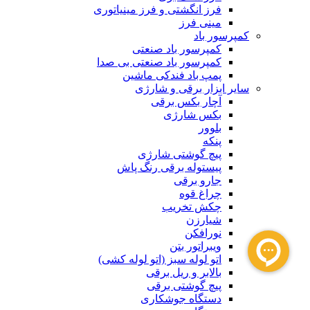
فرز انگشتی و فرز مینیاتوری
مینی فرز
کمپرسور باد
کمپرسور باد صنعتی
کمپرسور باد صنعتی بی صدا
پمپ باد فندکی ماشین
سایر ابزار برقی و شارژی
آچار بکس برقی
بکس شارژی
بلوور
پنکه
پیچ گوشتی شارژی
پیستوله برقی رنگ پاش
جارو برقی
چراغ قوه
چکش تخریب
شیارزن
نورافکن
ویبراتور بتن
اتو لوله سبز (اتو لوله کشی)
بالابر و ریل برقی
پیچ گوشتی برقی
دستگاه جوشکاری