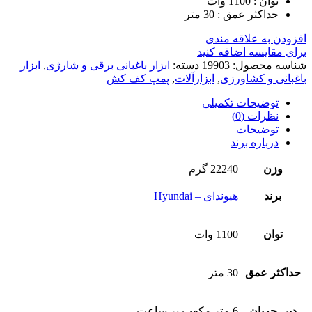
توان : 1100 وات
حداکثر عمق : 30 متر
افزودن به علاقه مندی
برای مقایسه اضافه کنید
شناسه محصول:
19903
دسته:
ابزار باغبانی برقی و شارژی
,
ابزار
باغبانی و کشاورزی
,
ابزارآلات
,
پمپ کف کش
توضیحات تکمیلی
نظرات (0)
توضیحات
درباره برند
وزن
22240 گرم
برند
هیوندای – Hyundai
توان
1100 وات
حداکثر عمق
30 متر
دبی جریان
6 متر مکعب بر ساعت