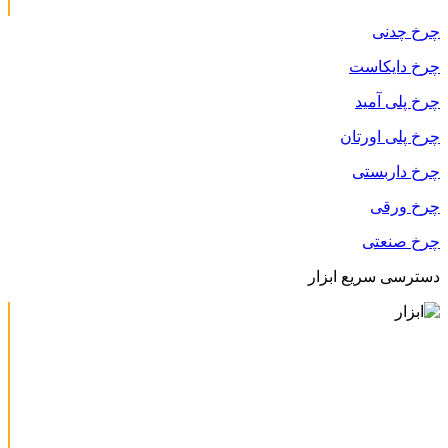
چرخ چدنی
چرخ دایکاست
چرخ پلی آمید
چرخ پلی اورتان
چرخ داربستی
چرخ ورقی
چرخ صنعتی
دسترسی سریع ابزار