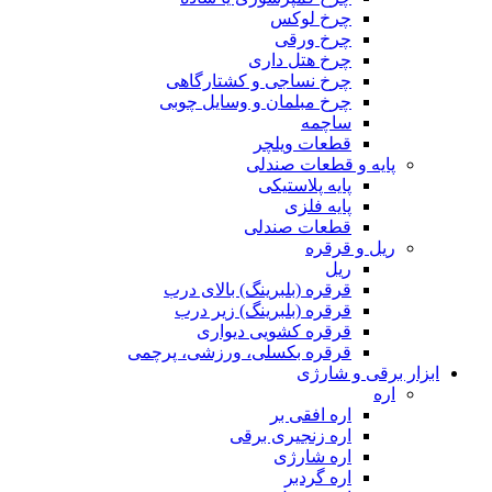
چرخ لوکس
چرخ ورقی
چرخ هتل داری
چرخ نساجی و کشتارگاهی
چرخ مبلمان و وسایل چوبی
ساچمه
قطعات ویلچر
پایه و قطعات صندلی
پایه پلاستیکی
پایه فلزی
قطعات صندلی
ریل و قرقره
ریل
قرقره (بلبرینگ) بالای درب
قرقره (بلبرینگ) زیر درب
قرقره کشویی دیواری
قرقره بکسلی، ورزشی، پرچمی
ابزار برقی و شارژی
اره
اره افقی بر
اره زنجیری برقی
اره شارژی
اره گردبر