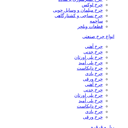
چرخ لوکس
چرخ مبلمان و وسایل چوبی
چرخ نساجی و کشتارگاهی
ساچمه
قطعات ویلچر
انواع چرخ صنعتی
چرخ آهنی
چرخ چدنی
چرخ پلی اورتان
چرخ پلی آمید
چرخ دایکاست
چرخ بادی
چرخ ورقی
چرخ آهنی
چرخ چدنی
چرخ پلی اورتان
چرخ پلی آمید
چرخ دایکاست
چرخ بادی
چرخ ورقی
ریل و قرقره