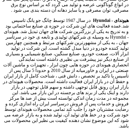
در انواع گوناگونی عرضه و تولید می گردد که بر اساس نوع برق
مصرفی، توان مصرفی و یا سایز دهانه آن دسته بندی می شود .
هیوندای - Hyundai
در سال 1947 توسط چانگ جو یانگ تاسیس
شد.عمده فعالیت های این شرکت در حوزه ی صنایع ساختمانی بود
و به تدریج به یکی از بزرگترین شرکت های جهان تبدیل شد. هیوندای
- Hyundai به وسیله ی شرکتهای تولیدی و تابعه ی خود در سرتاسر
جهان ، به یکی از مشهورترین شرکتهای مرتبط و همچنین چهارمین
تولید کننده خودرو در دنیا مبدل گشته است. این شرکت در تولید
ابزار آلات، صنعت خودرو، صنایع سنگین، صنایع شیمیایی و بسیاری
از صنایع دیگر نیز پیشرفت بی نظیری داشته است نمایندگی
انحصاری هیوندای در حوزه هایی چون ابزار ، تجهیزات و ماشین آلات
صنعتی در ایران و خاورمیانه از سال 2010 و حدودا 5 سال پس از
تأسیس با تاکید بر تخصص ، دانش فنی ، شناخت کامل از بازار ایران
و حفظ آن در بازار ایران فعالیت داشته است. محصولات هیوندای در
بازار ایران رونق قابل توجهی داشته و سهم قابل توجهی در بازار
دارند و اینک یکی از برند های برجسته در این بازار می باشد. این
مجموعه در مدت زمان اندکی توانسته است بیش از صد ها مرکز
فروش و خدمات پس از فروش درسراسر ایران راه اندازی کرده و
رضایت مشتریان خود را جلب کند تمامی محصولات هیوندای توسط
خود شرکت و در خط های تولید آن، تولید شده و به بازار عرضه می
شود که این موضوع نشان دهنده کیفیت بی نظیر این محصولات می
باشد.