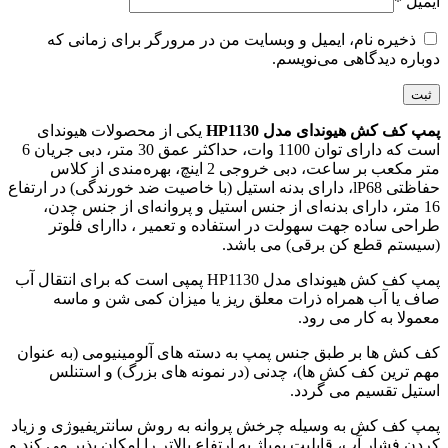
ایمیل
*
ذخیره نام، ایمیل و وبسایت من در مرورگر برای زمانی که
دوباره دیدگاهی می‌نویسم.
پمپ کف کش هیوندای مدل HP1130
یکی از محصولات هیوندای
است که دارای توان 1100 وات، حداکثر عمق 30 متر، دبی جریان 6
متر مکعب بر ساعت، دبی خروجی 2 اینچ، بهره‌مندی از کلاس
حفاظتی lP68، دارای بدنه استیل (با خاصیت ضد خورندگی) در ارتفاع
16 متر، دارای بدنه‌ای از جنس استیل و پروانه‌ای از جنس چدن،
طراحی ساده جهت سهولت در استفاده و تعمیر ، داارای فلوتر
(سیستم قطع کن برقی) می باشد.
پمپ کف کش هیوندای مدل HP1130 پمپی است که برای انتقال آب
صاف یا آب همراه ذرات معلق ریز یا میزان کمی شن و ماسه
معمولا به کار می رود.
کف کش ها بر طبق جنس پمپ به دسته های آلومینیومی (به عنوان
مهم ترین کف کش ها)، چدنی (در نمونه های بزرگ) و استنلس
استیل تقسیم می گردد.
پمپ کف کش به وسیله چرخش پروانه به روش سانتریفیوژی و زیاد
کردن فشار آب، قابلیت پمپاژ به ارتفاع بالاتر را امکان پذیر می کند و