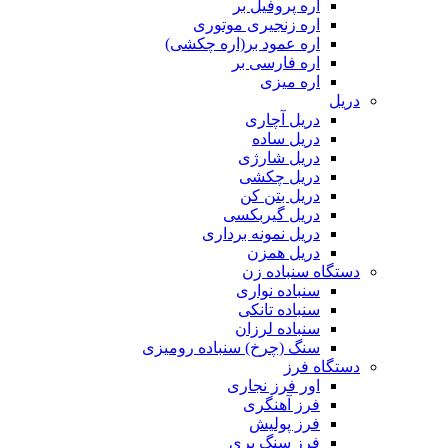
اره پروفیل بر
اره زنجیری موتوری
اره عمود بر(اره چکشی)
اره فارسی بر
اره میزی
دریل
دریل آچاری
دریل ساده
دریل شارژی
دریل چکشی
دریل بتن کن
دریل گیربکسی
دریل نمونه برداری
دریل همزن
دستگاه سنباده زن
سنباده نواری
سنباده تانکی
سنباده لرزان
سنگ (چرخ) سنباده رومیزی
دستگاه فرز
اور فرز نجاری
فرز آهنگری
فرز پولیش
فرز سنگ بری