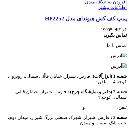
افزودن به علاقه مندی
اطلاعات بیشتر
پمپ کف کش هیوندای مدل HP2252
کد کالا:
19905
تماس بگیرید
تماس با ما
شعبه 1 (ابزارآلات):
فارس، شیراز، خیابان قاآنی شمالی، روبروی
کوچه 4 تلفن :
07137385162
شعبه 2 (دفتر و نمایشگاه چرخ) :
فارس، شیراز، خیابان قاآنی
شمالی، کوچه 4
تلفن:
07132349472
و
07132332354
شعبه 3 :
فارس، شیراز، شهرک صنعتی بزرگ شیراز، میدان دوم،
جنب بانک صنعت و معدن