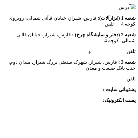
شعبه 1 (ابزارآلات):
فارس، شیراز، خیابان قاآنی شمالی، روبروی
کوچه 4 تلفن :
07137385162
شعبه 2 (دفتر و نمایشگاه چرخ) :
فارس، شیراز، خیابان قاآنی
شمالی، کوچه 4
تلفن:
07132349472
و
07132332354
شعبه 3 :
فارس، شیراز، شهرک صنعتی بزرگ شیراز، میدان دوم،
جنب بانک صنعت و معدن
تلفن:
09025506188
پشتیبانی سایت :
09390612819
پست الکترونیک:
info@charkhabzar.com