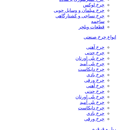
چرخ لوکس
چرخ مبلمان و وسایل چوبی
چرخ نساجی و کشتارگاهی
ساچمه
قطعات ویلچر
انواع چرخ صنعتی
چرخ آهنی
چرخ چدنی
چرخ پلی اورتان
چرخ پلی آمید
چرخ دایکاست
چرخ بادی
چرخ ورقی
چرخ آهنی
چرخ چدنی
چرخ پلی اورتان
چرخ پلی آمید
چرخ دایکاست
چرخ بادی
چرخ ورقی
ریل و قرقره