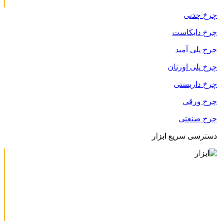
چرخ چدنی
چرخ دایکاست
چرخ پلی آمید
چرخ پلی اورتان
چرخ داربستی
چرخ ورقی
چرخ صنعتی
دسترسی سریع ابزار