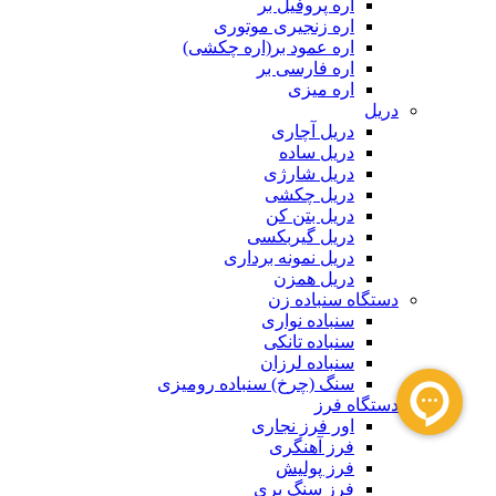
اره پروفیل بر
اره زنجیری موتوری
اره عمود بر(اره چکشی)
اره فارسی بر
اره میزی
دریل
دریل آچاری
دریل ساده
دریل شارژی
دریل چکشی
دریل بتن کن
دریل گیربکسی
دریل نمونه برداری
دریل همزن
دستگاه سنباده زن
سنباده نواری
سنباده تانکی
سنباده لرزان
سنگ (چرخ) سنباده رومیزی
دستگاه فرز
اور فرز نجاری
فرز آهنگری
فرز پولیش
فرز سنگ بری