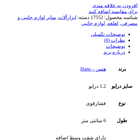
افزودن به علاقه مندی
برای مقایسه اضافه کنید
شناسه محصول:
17552
دسته:
ابزارآلات
,
سایر لوازم جانبی و
مصرفی
,
لغلغه
,
لوازم جانبی
توضیحات تکمیلی
نظرات (0)
توضیحات
درباره برند
برند
هنس – Hans
سایز درایو
1.2 درایو
نوع
فشارقوی
طول
6 سانتی متر
دارای شفت وسط اضافه