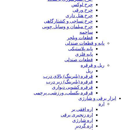
چرخ لوکس
چرخ ورقی
چرخ هتل داری
چرخ نساجی و کشتارگاهی
چرخ مبلمان و وسایل چوبی
ساچمه
قطعات ویلچر
پایه و قطعات صندلی
پایه پلاستیکی
پایه فلزی
قطعات صندلی
ریل و قرقره
ریل
قرقره (بلبرینگ) بالای درب
قرقره (بلبرینگ) زیر درب
قرقره کشویی دیواری
قرقره بکسلی، ورزشی، پرچمی
ابزار برقی و شارژی
اره
اره افقی بر
اره زنجیری برقی
اره شارژی
اره گردبر