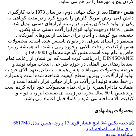
کردن پیچ و مهره‌ها را فراهم می‌ نماید.
هنس - Hans
بعد از جنگ جهانی دوم ، در سال 1973 با به کارگیری
دانش فنی ارتش آمریکا کارش را شروع کرد و در مدت کوتاهی به
یکی از تولید کنندگان پیشرو در زمینه ابزارهای دستی تبدیل شد.
هنس - Hans درجهت تولید انواع ابزارآلات دستی مانند بکس،
جغجغه، پیچ گوشتی و آچار، برای حمایت از نیروهای آمریکایی
مستقر در آسیای شرقی، در تایوان تاسیس شده است. محصولات
هنس ازکیفیت و دقت بالایی برخوردارمی باشند، که همیشه زبانزد
خاص و عام بوده است. هنس گواهینامه های ISO 9001 و
DIN/ISO/ANSI را دریافت کرده است که این نشان از رعایت تمام
استانداردهای بین المللی در حوزه طراحی، انتخاب مواد، تولید و
عرضه محصولات می باشد. هنس همیشه به دلیل تعهد بالای خود به
تولید ابزارآلات در بهترین سطح کیفیت شناخته شده است و همواره
در خط مقدم تولید ابزارآلات در بازار جهانی قرار داشته است و
ضمانت مادام العمری را برای تمام محصولات خود ارائه کرده است.
برند هنس با 50 سال تجربه در زمینه ی صنعت ابزار، با دوام و
کیفیت بالا شناخته می شود و کاملا قابل اعتماد می باشد.
محصولات پیشنهادی
برای مقایسه اضافه کنید
مشاهده سریع