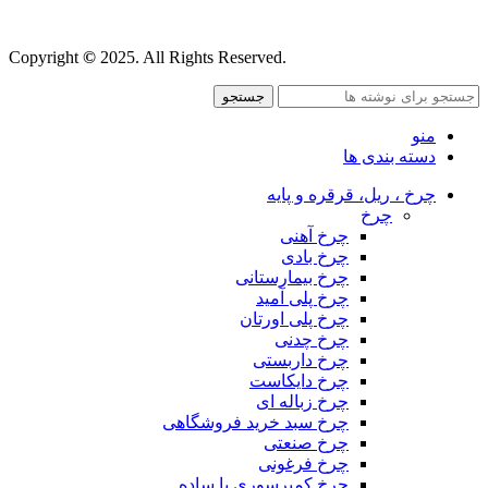
قوانین و مقررات
Copyright
©
2025. All Rights Reserved.
جستجو
منو
دسته بندی ها
چرخ ، ریل، قرقره و پایه
چرخ
چرخ آهنی
چرخ بادی
چرخ بیمارستانی
چرخ پلی آمید
چرخ پلی اورتان
چرخ چدنی
چرخ داربستی
چرخ دایکاست
چرخ زباله ای
چرخ سبد خرید فروشگاهی
چرخ صنعتی
چرخ فرغونی
چرخ کمپرسوری یا ساده