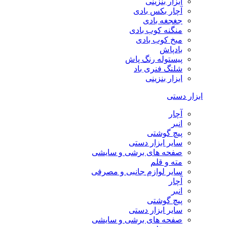
ابزار بنزینی
آچار بکس بادی
جغجغه بادی
منگنه کوب بادی
میخ کوب بادی
بادپاش
پیستوله رنگ پاش
شلنگ فنری باد
ابزار بنزینی
ابزار دستی
آچار
انبر
پیچ گوشتی
سایر ابزار دستی
صفحه های برشی و سایشی
مته و قلم
سایر لوازم جانبی و مصرفی
آچار
انبر
پیچ گوشتی
سایر ابزار دستی
صفحه های برشی و سایشی