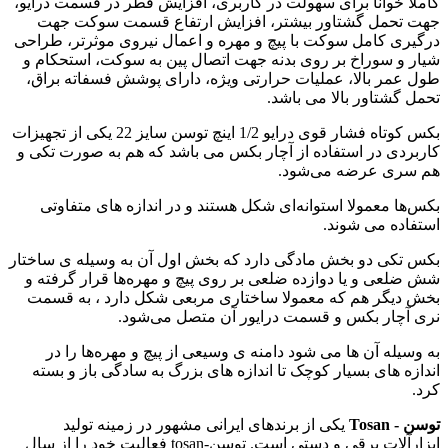
کاملاً خوانا برای سهولت در کاربری، افزایش قطر در قسمت درایو،
جهت تحمل گشتاور بیشتر، افزایش ارتفاع قسمت سوکت جهت
درگیری کامل سوکت با پیچ و مهره و اعمال نیروی موثرتر، طراحی
شیار و سوراخ بر روی بدنه جهت اتصال پین به سوکت، استحکام و
طول عمر بالا، عملیات حرارتی ویژه، دارای پوشش فسفاته براق،
تحمل گشتاور بالا می باشد.
بکس کوتاه فشار قوی درایو 1/2 اینچ توسن سایز 22 یکی از تجهیزات
کاربردی در استفاده از آچار بکس می باشد که هم به صورت تکی و
هم سری عرضه می‌شود.
بکس‌ها معمولا استوانه‌ای شکل هستند و در اندازه های متفاوتی
استفاده می‌ شوند.
بکس‌ تکی دو بخش مادگی دارد که بخش اول آن به وسیله ی ساختار
شش ضلعی و یا دوازده ضلعی بر روی پیچ و مهره‌ها قرار گرفته و
بخش دیگر هم که معمولا ساختاری مربعی شکل دارد ، به قسمت
نری آچار بکس و قسمت درایور آن متصل می‌شود.
به وسیله آن ها می شود دامنه ی وسیعی از پیچ و مهره‌ها را در
اندازه های بسیار کوچک تا اندازه های بزرگ به سادگی باز و بسته
کرد.
توسن - Tosan
یکی از برندهای ایرانی مشهور در زمینه تولید
ابزارآلات برقی و دستی است. توسن-tosan فعالیت خود را از سال