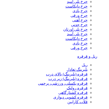
چرخ پلی آمید
چرخ دایکاست
چرخ بادی
چرخ ورقی
چرخ آهنی
چرخ چدنی
چرخ پلی اورتان
چرخ پلی آمید
چرخ دایکاست
چرخ بادی
چرخ ورقی
ریل و قرقره
ریل
بلبرینگ تعادل
قرقره (بلبرینگ) بالای درب
قرقره (بلبرینگ) زیر درب
قرقره بکسلی، ورزشی، پرچمی
قرقره رولیک
قرقره کشتارگاهی
قرقره کشویی دیواری
قلاب کارابین