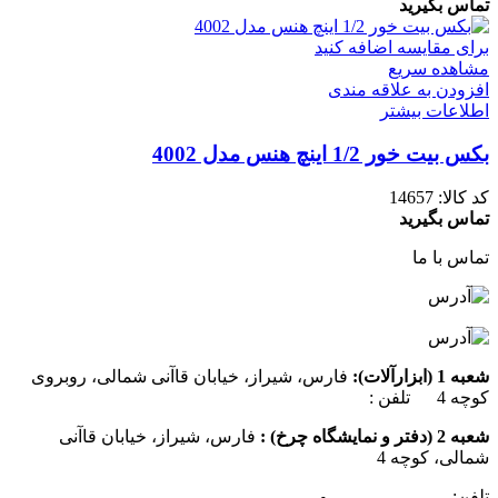
تماس بگیرید
برای مقایسه اضافه کنید
مشاهده سریع
افزودن به علاقه مندی
اطلاعات بیشتر
بکس بیت خور 1/2 اینچ هنس مدل 4002
کد کالا:
14657
تماس بگیرید
تماس با ما
شعبه 1 (ابزارآلات):
فارس، شیراز، خیابان قاآنی شمالی، روبروی
کوچه 4 تلفن :
07137385162
شعبه 2 (دفتر و نمایشگاه چرخ) :
فارس، شیراز، خیابان قاآنی
شمالی، کوچه 4
تلفن:
07132349472
و
07132332354