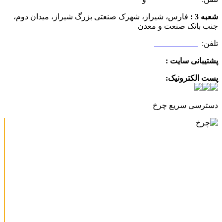
شعبه 3 :
فارس، شیراز، شهرک صنعتی بزرگ شیراز، میدان دوم،
جنب بانک صنعت و معدن
تلفن:
09025506188
پشتیبانی سایت :
09390612819
پست الکترونیک:
info@charkhabzar.com
دسترسی سریع چرخ