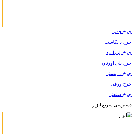
چرخ چدنی
چرخ دایکاست
چرخ پلی آمید
چرخ پلی اورتان
چرخ داربستی
چرخ ورقی
چرخ صنعتی
دسترسی سریع ابزار