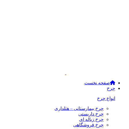
صفحه نخست
چرخ
انواع چرخ
چرخ بیمارستانی – هتلداری
چرخ داربستی
چرخ زباله ای
چرخ فروشگاهی