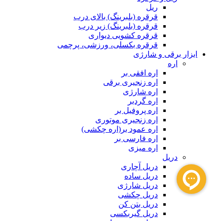
ریل
قرقره (بلبرینگ) بالای درب
قرقره (بلبرینگ) زیر درب
قرقره کشویی دیواری
قرقره بکسلی، ورزشی، پرچمی
ابزار برقی و شارژی
اره
اره افقی بر
اره زنجیری برقی
اره شارژی
اره گردبر
اره پروفیل بر
اره زنجیری موتوری
اره عمود بر(اره چکشی)
اره فارسی بر
اره میزی
دریل
دریل آچاری
دریل ساده
دریل شارژی
دریل چکشی
دریل بتن کن
دریل گیربکسی