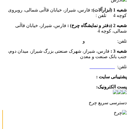
شعبه 1 (ابزارآلات):
فارس، شیراز، خیابان قاآنی شمالی، روبروی
کوچه 4 تلفن :
07137385162
شعبه 2 (دفتر و نمایشگاه چرخ) :
فارس، شیراز، خیابان قاآنی
شمالی، کوچه 4
تلفن:
07132349472
و
07132332354
شعبه 3 :
فارس، شیراز، شهرک صنعتی بزرگ شیراز، میدان دوم،
جنب بانک صنعت و معدن
تلفن:
09025506188
پشتیبانی سایت :
09390612819
پست الکترونیک:
info@charkhabzar.com
دسترسی سریع چرخ