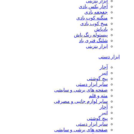
ابزار بنزینی
آچار بکس بادی
جغجغه بادی
منگنه کوب بادی
میخ کوب بادی
بادپاش
پیستوله رنگ پاش
شلنگ فنری باد
ابزار بنزینی
ابزار دستی
آچار
انبر
پیچ گوشتی
سایر ابزار دستی
صفحه های برشی و سایشی
مته و قلم
سایر لوازم جانبی و مصرفی
آچار
انبر
پیچ گوشتی
سایر ابزار دستی
صفحه های برشی و سایشی