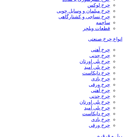
چرخ لوکس
چرخ مبلمان و وسایل چوبی
چرخ نساجی و کشتارگاهی
ساچمه
قطعات ویلچر
انواع چرخ صنعتی
چرخ آهنی
چرخ چدنی
چرخ پلی اورتان
چرخ پلی آمید
چرخ دایکاست
چرخ بادی
چرخ ورقی
چرخ آهنی
چرخ چدنی
چرخ پلی اورتان
چرخ پلی آمید
چرخ دایکاست
چرخ بادی
چرخ ورقی
ریل و قرقره