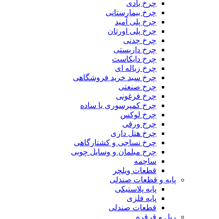
چرخ بادی
چرخ بیمارستانی
چرخ پلی آمید
چرخ پلی اورتان
چرخ چدنی
چرخ داربستی
چرخ دایکاست
چرخ زباله ای
چرخ سبد خرید فروشگاهی
چرخ صنعتی
چرخ فرغونی
چرخ کمپرسوری یا ساده
چرخ لوکس
چرخ ورقی
چرخ هتل داری
چرخ نساجی و کشتارگاهی
چرخ مبلمان و وسایل چوبی
ساچمه
قطعات ویلچر
پایه و قطعات صندلی
پایه پلاستیکی
پایه فلزی
قطعات صندلی
ریل و قرقره