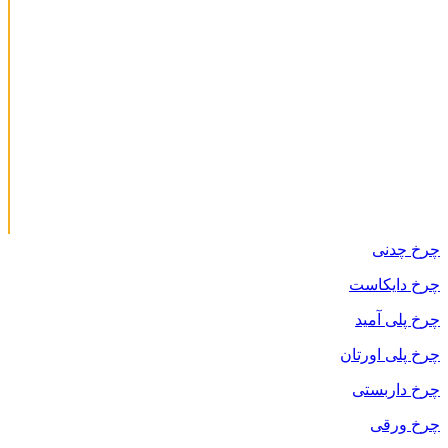
چرخ چدنی
چرخ دایکاست
چرخ پلی آمید
چرخ پلی اورتان
چرخ داربستی
چرخ ورقی