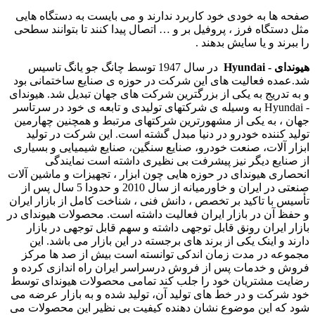
صفحه ها به خودی خود کاربرد ندارند و می بایست به دستگاه هایی
مثل دستگاه فرز ، پروفیل بر و … اتصال پیدا کنند تا بتوانند سطحی
را ببرند و یا سایش بدهند .
هیوندای - Hyundai
در سال 1947 توسط چانگ جو یانگ تاسیس
شد.عمده فعالیت های این شرکت در حوزه ی صنایع ساختمانی بود
و به تدریج به یکی از بزرگترین شرکت های جهان تبدیل شد. هیوندای
- Hyundai به وسیله ی شرکتهای تولیدی و تابعه ی خود در سرتاسر
جهان ، به یکی از مشهورترین شرکتهای مرتبط و همچنین چهارمین
تولید کننده خودرو در دنیا مبدل گشته است. این شرکت در تولید
ابزار آلات، صنعت خودرو، صنایع سنگین، صنایع شیمیایی و بسیاری
از صنایع دیگر نیز پیشرفت بی نظیری داشته است نمایندگی
انحصاری هیوندای در حوزه هایی چون ابزار ، تجهیزات و ماشین آلات
صنعتی در ایران و خاورمیانه از سال 2010 و حدودا 5 سال پس از
تأسیس با تاکید بر تخصص ، دانش فنی ، شناخت کامل از بازار ایران
و حفظ آن در بازار ایران فعالیت داشته است. محصولات هیوندای در
بازار ایران رونق قابل توجهی داشته و سهم قابل توجهی در بازار
دارند و اینک یکی از برند های برجسته در این بازار می باشد. این
مجموعه در مدت زمان اندکی توانسته است بیش از صد ها مرکز
فروش و خدمات پس از فروش درسراسر ایران راه اندازی کرده و
رضایت مشتریان خود را جلب کند تمامی محصولات هیوندای توسط
خود شرکت و در خط های تولید آن، تولید شده و به بازار عرضه می
شود که این موضوع نشان دهنده کیفیت بی نظیر این محصولات می