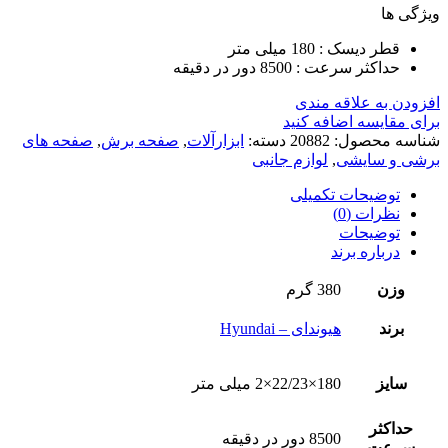
ویژگی ها
قطر دیسک : 180 میلی متر
حداکثر سرعت : 8500 دور در دقیقه
افزودن به علاقه مندی
برای مقایسه اضافه کنید
شناسه محصول:
20882
دسته:
ابزارآلات
,
صفحه برش
,
صفحه های
برشی و سایشی
,
لوازم جانبی
توضیحات تکمیلی
نظرات (0)
توضیحات
درباره برند
وزن
380 گرم
برند
هیوندای – Hyundai
سایز
180×22/23×2 میلی متر
حداکثر
8500 دور در دقیقه
سرعت