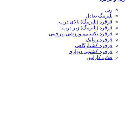
ریل
بلبرینگ تعادل
قرقره (بلبرینگ) بالای درب
قرقره (بلبرینگ) زیر درب
قرقره بکسلی، ورزشی، پرچمی
قرقره رولیک
قرقره کشتارگاهی
قرقره کشویی دیواری
قلاب کارابین