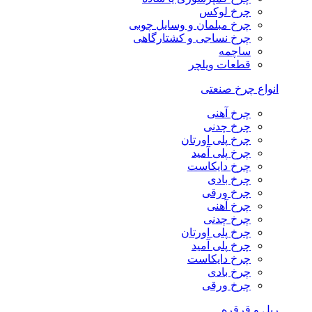
چرخ لوکس
چرخ مبلمان و وسایل چوبی
چرخ نساجی و کشتارگاهی
ساچمه
قطعات ویلچر
انواع چرخ صنعتی
چرخ آهنی
چرخ چدنی
چرخ پلی اورتان
چرخ پلی آمید
چرخ دایکاست
چرخ بادی
چرخ ورقی
چرخ آهنی
چرخ چدنی
چرخ پلی اورتان
چرخ پلی آمید
چرخ دایکاست
چرخ بادی
چرخ ورقی
ریل و قرقره