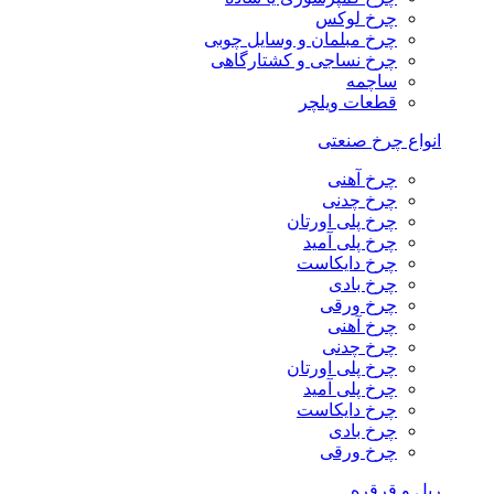
چرخ لوکس
چرخ مبلمان و وسایل چوبی
چرخ نساجی و کشتارگاهی
ساچمه
قطعات ویلچر
انواع چرخ صنعتی
چرخ آهنی
چرخ چدنی
چرخ پلی اورتان
چرخ پلی آمید
چرخ دایکاست
چرخ بادی
چرخ ورقی
چرخ آهنی
چرخ چدنی
چرخ پلی اورتان
چرخ پلی آمید
چرخ دایکاست
چرخ بادی
چرخ ورقی
ریل و قرقره