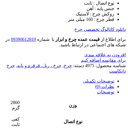
نوع اتصال : ثابت
جنس پایه : آهن
روکش چرخ : لاستیک
قطر چرخ : 160 میلی متر
دانلود کاتالوگ تخصصی چرخ
برای اطلاع از
قیمت عمده چرخ و ابزار
با شماره
09390612819
در
شبکه های اجتماعی در ارتباط باشید.
افزودن به علاقه مندی
برای مقایسه اضافه کنید
شناسه محصول:
4975
دسته:
چرخ
,
چرخ ، ریل، قرقره و پایه
,
چرخ
دایکاست
توضیحات تکمیلی
نظرات (0)
توضیحات
2860
وزن
گرم
کفی
نوع اتصال
ثابت