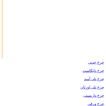
چرخ چدنی
چرخ دایکاست
چرخ پلی آمید
چرخ پلی اورتان
چرخ داربستی
چرخ ورقی