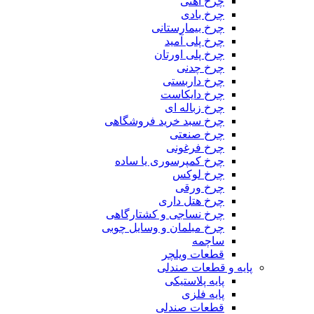
چرخ آهنی
چرخ بادی
چرخ بیمارستانی
چرخ پلی آمید
چرخ پلی اورتان
چرخ چدنی
چرخ داربستی
چرخ دایکاست
چرخ زباله ای
چرخ سبد خرید فروشگاهی
چرخ صنعتی
چرخ فرغونی
چرخ کمپرسوری یا ساده
چرخ لوکس
چرخ ورقی
چرخ هتل داری
چرخ نساجی و کشتارگاهی
چرخ مبلمان و وسایل چوبی
ساچمه
قطعات ویلچر
پایه و قطعات صندلی
پایه پلاستیکی
پایه فلزی
قطعات صندلی