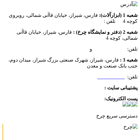
شعبه 1 (ابزارآلات):
فارس، شیراز، خیابان قاآنی شمالی، روبروی
کوچه 4 تلفن :
07137385162
شعبه 2 (دفتر و نمایشگاه چرخ) :
فارس، شیراز، خیابان قاآنی
شمالی، کوچه 4
تلفن:
07132349472
و
07132332354
شعبه 3 :
فارس، شیراز، شهرک صنعتی بزرگ شیراز، میدان دوم،
جنب بانک صنعت و معدن
تلفن:
09025506188
پشتیبانی سایت :
09390612819
پست الکترونیک:
info@charkhabzar.com
دسترسی سریع چرخ