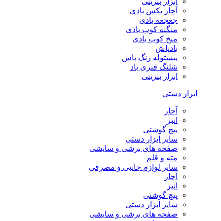
ابزار بنزینی
آچار بکس بادی
جغجغه بادی
منگنه کوب بادی
میخ کوب بادی
بادپاش
پیستوله رنگ پاش
شلنگ فنری باد
ابزار بنزینی
ابزار دستی
آچار
انبر
پیچ گوشتی
سایر ابزار دستی
صفحه های برشی و سایشی
مته و قلم
سایر لوازم جانبی و مصرفی
آچار
انبر
پیچ گوشتی
سایر ابزار دستی
صفحه های برشی و سایشی