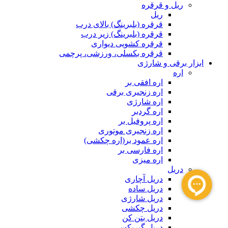
ریل و قرقره
ریل
قرقره (بلبرینگ) بالای درب
قرقره (بلبرینگ) زیر درب
قرقره کشویی دیواری
قرقره بکسلی، ورزشی، پرچمی
ابزار برقی و شارژی
اره
اره افقی بر
اره زنجیری برقی
اره شارژی
اره گردبر
اره پروفیل بر
اره زنجیری موتوری
اره عمود بر(اره چکشی)
اره فارسی بر
اره میزی
دریل
دریل آچاری
دریل ساده
دریل شارژی
دریل چکشی
دریل بتن کن
دریل گیربکسی