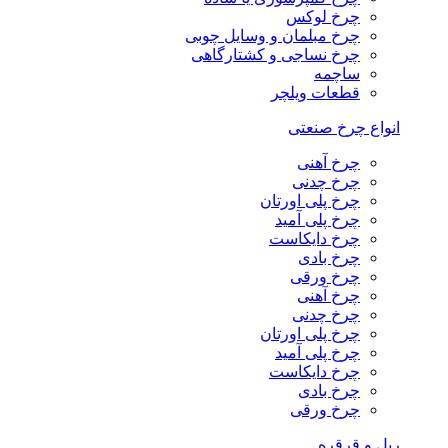
چرخ لوکس
چرخ مبلمان و وسایل چوبی
چرخ نساجی و کشتارگاهی
ساچمه
قطعات ویلچر
انواع چرخ صنعتی
چرخ آهنی
چرخ چدنی
چرخ پلی اورتان
چرخ پلی آمید
چرخ دایکاست
چرخ بادی
چرخ ورقی
چرخ آهنی
چرخ چدنی
چرخ پلی اورتان
چرخ پلی آمید
چرخ دایکاست
چرخ بادی
چرخ ورقی
ریل و قرقره