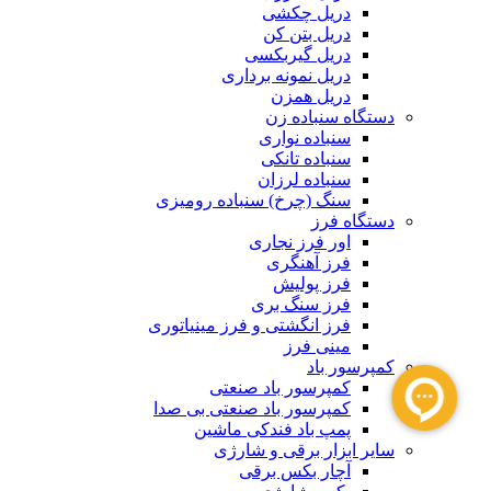
دریل چکشی
دریل بتن کن
دریل گیربکسی
دریل نمونه برداری
دریل همزن
دستگاه سنباده زن
سنباده نواری
سنباده تانکی
سنباده لرزان
سنگ (چرخ) سنباده رومیزی
دستگاه فرز
اور فرز نجاری
فرز آهنگری
فرز پولیش
فرز سنگ بری
فرز انگشتی و فرز مینیاتوری
مینی فرز
کمپرسور باد
کمپرسور باد صنعتی
کمپرسور باد صنعتی بی صدا
پمپ باد فندکی ماشین
سایر ابزار برقی و شارژی
آچار بکس برقی