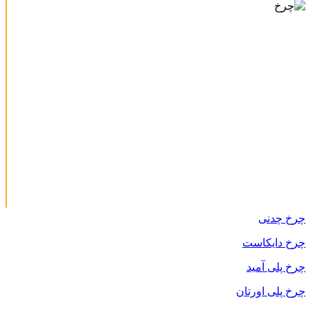
چرخ چدنی
چرخ دایکاست
چرخ پلی آمید
چرخ پلی اورتان