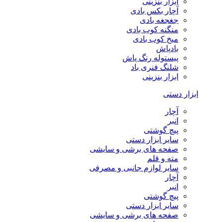
ابزار بنزینی
آچار بکس بادی
جغجغه بادی
منگنه کوب بادی
میخ کوب بادی
بادپاش
پیستوله رنگ پاش
شلنگ فنری باد
ابزار بنزینی
ابزار دستی
آچار
انبر
پیچ گوشتی
سایر ابزار دستی
صفحه های برشی و سایشی
مته و قلم
سایر لوازم جانبی و مصرفی
آچار
انبر
پیچ گوشتی
سایر ابزار دستی
صفحه های برشی و سایشی