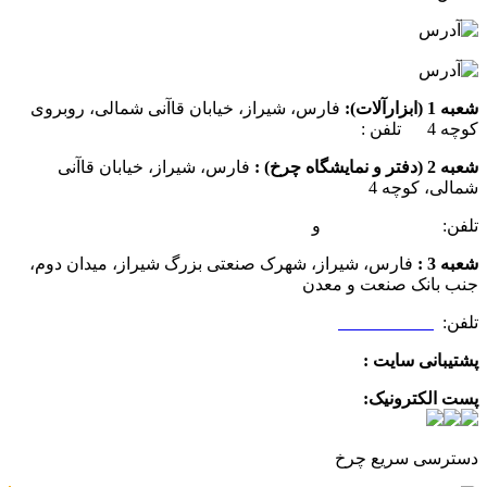
شعبه 1 (ابزارآلات):
فارس، شیراز، خیابان قاآنی شمالی، روبروی
کوچه 4 تلفن :
07137385162
شعبه 2 (دفتر و نمایشگاه چرخ) :
فارس، شیراز، خیابان قاآنی
شمالی، کوچه 4
تلفن:
07132349472
و
07132332354
شعبه 3 :
فارس، شیراز، شهرک صنعتی بزرگ شیراز، میدان دوم،
جنب بانک صنعت و معدن
تلفن:
09025506188
پشتیبانی سایت :
09390612819
پست الکترونیک:
info@charkhabzar.com
دسترسی سریع چرخ