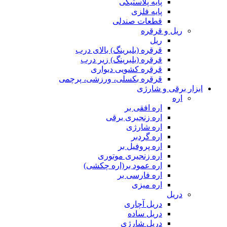
پایه پلاستیکی
پایه فلزی
قطعات صندلی
ریل و قرقره
ریل
قرقره (بلبرینگ) بالای درب
قرقره (بلبرینگ) زیر درب
قرقره کشویی دیواری
قرقره بکسلی، ورزشی، پرچمی
ابزار برقی و شارژی
اره
اره افقی بر
اره زنجیری برقی
اره شارژی
اره گردبر
اره پروفیل بر
اره زنجیری موتوری
اره عمود بر(اره چکشی)
اره فارسی بر
اره میزی
دریل
دریل آچاری
دریل ساده
دریل شارژی