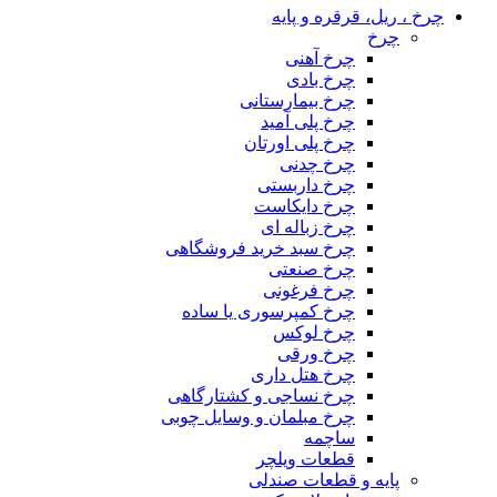
چرخ ، ریل، قرقره و پایه
چرخ
چرخ آهنی
چرخ بادی
چرخ بیمارستانی
چرخ پلی آمید
چرخ پلی اورتان
چرخ چدنی
چرخ داربستی
چرخ دایکاست
چرخ زباله ای
چرخ سبد خرید فروشگاهی
چرخ صنعتی
چرخ فرغونی
چرخ کمپرسوری یا ساده
چرخ لوکس
چرخ ورقی
چرخ هتل داری
چرخ نساجی و کشتارگاهی
چرخ مبلمان و وسایل چوبی
ساچمه
قطعات ویلچر
پایه و قطعات صندلی