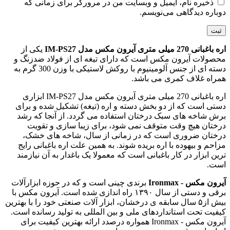
ذخیره نام، ایمیل و وبسایت من در مرورگر برای زمانی که
دوباره دیدگاهی می‌نویسم.
اره باغبانی 270 میلی متری آیرون مکس مدل IM-PS27
یکی از
محصولات آیرون مکس است که دارای تیغه ای از فولاد ضدزنگ و
دسته ای از جنس آلومینیوم با روکش لاستیکی با وزن 300 گرم به
همراه غلاف کمری می باشد.
اره باغبانی 270 میلی متری آیرون مکس مدل IM-PS27 ابزاری
دستی است که از دو بخش دسته و اره (تیغه) تشکیل شده و برای
برش شاخه های سبک درختان استفاده می گردد. از آنجا که رشد
درختان هیچ وقت متوقف نمی شود، برای زیبا سازی و تقویت
درختان ضروری است که در زمانی از سال، شاخه های خشک،
مزاحم و بیهوده با اره بریده شوند. به همین علت اره باغبانی رایج
ترین ابزار در کار باغبانی است که معمولا یک باغدار به آن نیازمند
است.
آیرون مکس - Ironmax
برندی چینی است و که در حوزه ابزارآلات
برقی و دستی از سال ۱۳۹۰ راه اندازی شده است. آیرون مکس با
بیش از۵ سال سابقه ی درخشان، ابزار آلات صنعتی خود را با بهترین
کیفیت تحت استانداردهای ملی و بین المللی به تولید رسانده است.
آیرون مکس - Ironmax همواره درصدد ارائه بهترین کیفیت برای