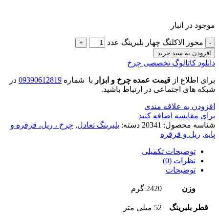
موجود در انبار
محور الاکلنگ چهار بلبرینگ عدد
افزودن به سبد خرید
دانلود کاتالوگ تخصصی چرخ
برای اطلاع از
قیمت عمده چرخ و ابزار
با شماره
09390612819
در
شبکه های اجتماعی در ارتباط باشید.
افزودن به علاقه مندی
برای مقایسه اضافه کنید
شناسه محصول:
20341
دسته:
بلبرینگ تعادل
,
چرخ ، ریل، قرقره و
پایه
,
ریل و قرقره
توضیحات تکمیلی
نظرات (0)
توضیحات
وزن
2420 گرم
قطر بلبرینگ
52 میلی متر