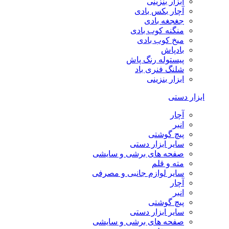
ابزار بنزینی
آچار بکس بادی
جغجغه بادی
منگنه کوب بادی
میخ کوب بادی
بادپاش
پیستوله رنگ پاش
شلنگ فنری باد
ابزار بنزینی
ابزار دستی
آچار
انبر
پیچ گوشتی
سایر ابزار دستی
صفحه های برشی و سایشی
مته و قلم
سایر لوازم جانبی و مصرفی
آچار
انبر
پیچ گوشتی
سایر ابزار دستی
صفحه های برشی و سایشی