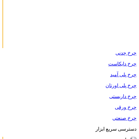
چرخ چدنی
چرخ دایکاست
چرخ پلی آمید
چرخ پلی اورتان
چرخ داربستی
چرخ ورقی
چرخ صنعتی
دسترسی سریع ابزار