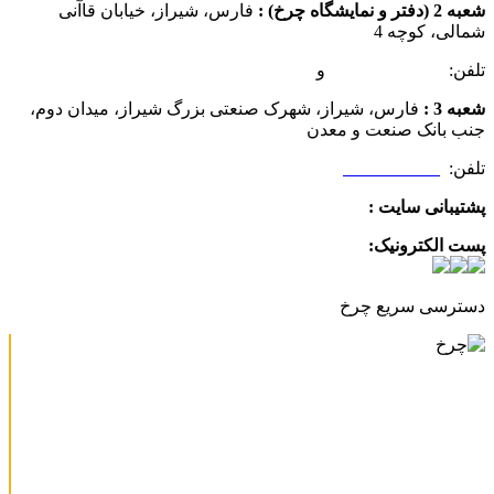
شعبه 2 (دفتر و نمایشگاه چرخ) :
فارس، شیراز، خیابان قاآنی
شمالی، کوچه 4
تلفن:
07132349472
و
07132332354
شعبه 3 :
فارس، شیراز، شهرک صنعتی بزرگ شیراز، میدان دوم،
جنب بانک صنعت و معدن
تلفن:
09025506188
پشتیبانی سایت :
09390612819
پست الکترونیک:
info@charkhabzar.com
دسترسی سریع چرخ