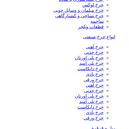
چرخ لوکس
چرخ مبلمان و وسایل چوبی
چرخ نساجی و کشتارگاهی
ساچمه
قطعات ویلچر
انواع چرخ صنعتی
چرخ آهنی
چرخ چدنی
چرخ پلی اورتان
چرخ پلی آمید
چرخ دایکاست
چرخ بادی
چرخ ورقی
چرخ آهنی
چرخ چدنی
چرخ پلی اورتان
چرخ پلی آمید
چرخ دایکاست
چرخ بادی
چرخ ورقی
ریل و قرقره