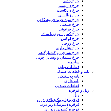
چرخ چدنی
چرخ داربستی
چرخ دایکاست
چرخ زباله ای
چرخ سبد خرید فروشگاهی
چرخ صنعتی
چرخ فرغونی
چرخ کمپرسوری یا ساده
چرخ لوکس
چرخ ورقی
چرخ هتل داری
چرخ نساجی و کشتارگاهی
چرخ مبلمان و وسایل چوبی
ساچمه
قطعات ویلچر
پایه و قطعات صندلی
پایه پلاستیکی
پایه فلزی
قطعات صندلی
ریل و قرقره
ریل
قرقره (بلبرینگ) بالای درب
قرقره (بلبرینگ) زیر درب
قرقره کشویی دیواری