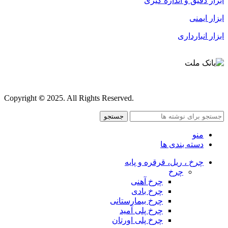
ابزار دقیق و اندازه گیری
ابزار ایمنی
ابزار انبارداری
قوانین و مقررات
Copyright
©
2025. All Rights Reserved.
جستجو
منو
دسته بندی ها
چرخ ، ریل، قرقره و پایه
چرخ
چرخ آهنی
چرخ بادی
چرخ بیمارستانی
چرخ پلی آمید
چرخ پلی اورتان