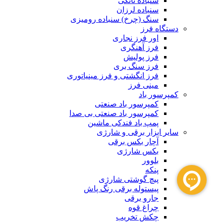
سنباده تانکی
سنباده لرزان
سنگ (چرخ) سنباده رومیزی
دستگاه فرز
اور فرز نجاری
فرز آهنگری
فرز پولیش
فرز سنگ بری
فرز انگشتی و فرز مینیاتوری
مینی فرز
کمپرسور باد
کمپرسور باد صنعتی
کمپرسور باد صنعتی بی صدا
پمپ باد فندکی ماشین
سایر ابزار برقی و شارژی
آچار بکس برقی
بکس شارژی
بلوور
پنکه
پیچ گوشتی شارژی
پیستوله برقی رنگ پاش
جارو برقی
چراغ قوه
چکش تخریب