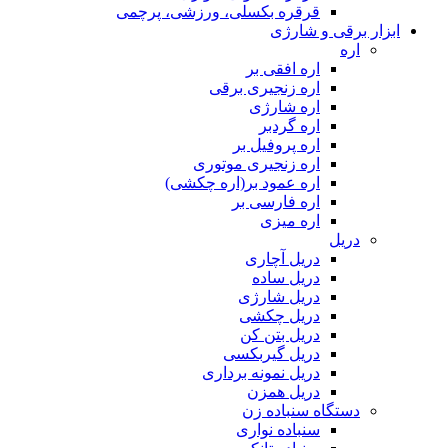
قرقره بکسلی، ورزشی، پرچمی
ابزار برقی و شارژی
اره
اره افقی بر
اره زنجیری برقی
اره شارژی
اره گردبر
اره پروفیل بر
اره زنجیری موتوری
اره عمود بر(اره چکشی)
اره فارسی بر
اره میزی
دریل
دریل آچاری
دریل ساده
دریل شارژی
دریل چکشی
دریل بتن کن
دریل گیربکسی
دریل نمونه برداری
دریل همزن
دستگاه سنباده زن
سنباده نواری