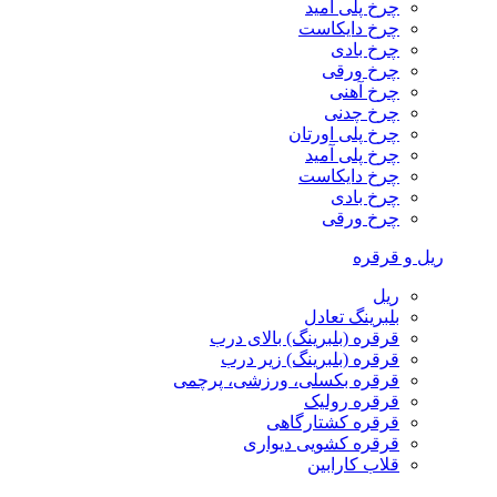
چرخ پلی آمید
چرخ دایکاست
چرخ بادی
چرخ ورقی
چرخ آهنی
چرخ چدنی
چرخ پلی اورتان
چرخ پلی آمید
چرخ دایکاست
چرخ بادی
چرخ ورقی
ریل و قرقره
ریل
بلبرینگ تعادل
قرقره (بلبرینگ) بالای درب
قرقره (بلبرینگ) زیر درب
قرقره بکسلی، ورزشی، پرچمی
قرقره رولیک
قرقره کشتارگاهی
قرقره کشویی دیواری
قلاب کارابین