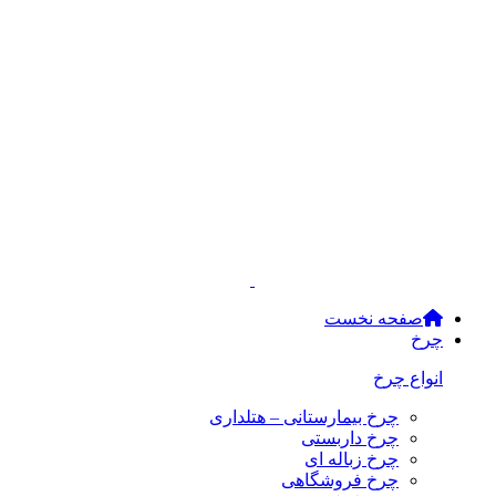
صفحه نخست
چرخ
انواع چرخ
چرخ بیمارستانی – هتلداری
چرخ داربستی
چرخ زباله ای
چرخ فروشگاهی