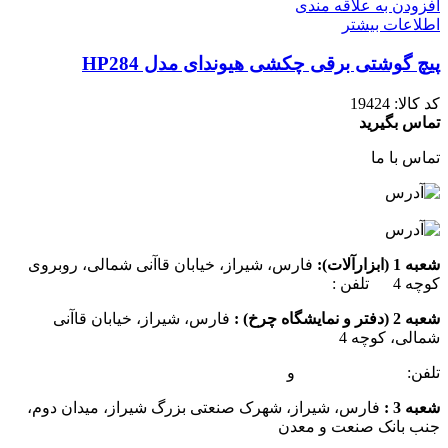
افزودن به علاقه مندی
اطلاعات بیشتر
پیچ گوشتی برقی چکشی هیوندای مدل HP284
کد کالا:
19424
تماس بگیرید
تماس با ما
شعبه 1 (ابزارآلات):
فارس، شیراز، خیابان قاآنی شمالی، روبروی
کوچه 4 تلفن :
07137385162
شعبه 2 (دفتر و نمایشگاه چرخ) :
فارس، شیراز، خیابان قاآنی
شمالی، کوچه 4
تلفن:
07132349472
و
07132332354
شعبه 3 :
فارس، شیراز، شهرک صنعتی بزرگ شیراز، میدان دوم،
جنب بانک صنعت و معدن