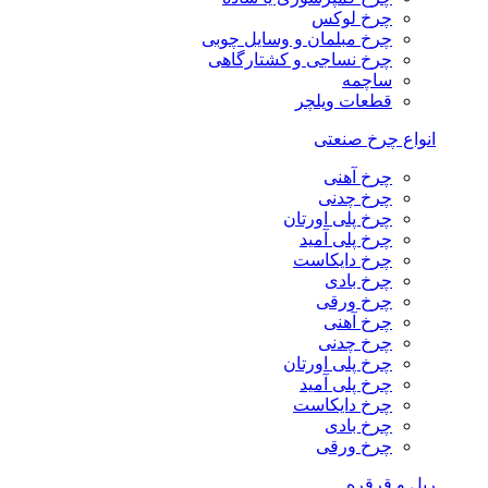
چرخ لوکس
چرخ مبلمان و وسایل چوبی
چرخ نساجی و کشتارگاهی
ساچمه
قطعات ویلچر
انواع چرخ صنعتی
چرخ آهنی
چرخ چدنی
چرخ پلی اورتان
چرخ پلی آمید
چرخ دایکاست
چرخ بادی
چرخ ورقی
چرخ آهنی
چرخ چدنی
چرخ پلی اورتان
چرخ پلی آمید
چرخ دایکاست
چرخ بادی
چرخ ورقی
ریل و قرقره