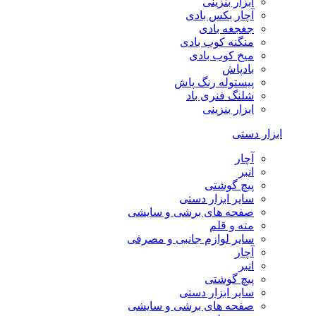
ابزار بنزینی
آچار بکس بادی
جغجغه بادی
منگنه کوب بادی
میخ کوب بادی
بادپاش
پیستوله رنگ پاش
شلنگ فنری باد
ابزار بنزینی
ابزار دستی
آچار
انبر
پیچ گوشتی
سایر ابزار دستی
صفحه های برشی و سایشی
مته و قلم
سایر لوازم جانبی و مصرفی
آچار
انبر
پیچ گوشتی
سایر ابزار دستی
صفحه های برشی و سایشی