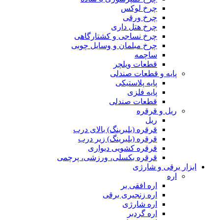
چرخ لوکس
چرخ ورقی
چرخ هتل داری
چرخ نساجی و کشتارگاهی
چرخ مبلمان و وسایل چوبی
ساچمه
قطعات ویلچر
پایه و قطعات صندلی
پایه پلاستیکی
پایه فلزی
قطعات صندلی
ریل و قرقره
ریل
قرقره (بلبرینگ) بالای درب
قرقره (بلبرینگ) زیر درب
قرقره کشویی دیواری
قرقره بکسلی، ورزشی، پرچمی
ابزار برقی و شارژی
اره
اره افقی بر
اره زنجیری برقی
اره شارژی
اره گردبر