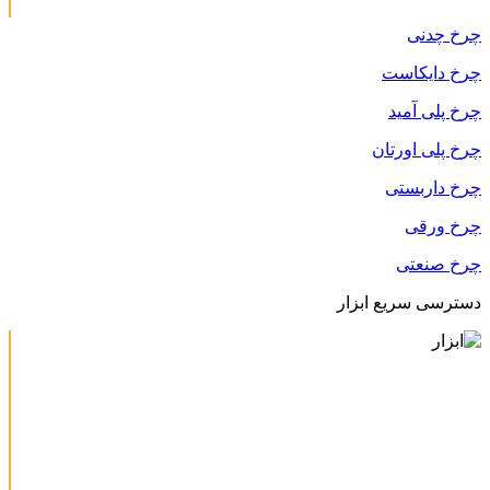
چرخ چدنی
چرخ دایکاست
چرخ پلی آمید
چرخ پلی اورتان
چرخ داربستی
چرخ ورقی
چرخ صنعتی
دسترسی سریع ابزار