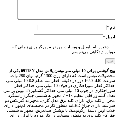
نام
*
ایمیل
*
ذخیره نام، ایمیل و وبسایت من در مرورگر برای زمانی که
دوباره دیدگاهی می‌نویسم.
پیچ گوشتی برقی 10 میلی متر توسن پلاس مدل 0911SN
یکی از
محصولات توسن است که دارای وزن 1300 گرم، توان 280 وات،
سرعت 440- 1650 دور در دقیقه، قطر سه نظام 0.8-10 میلی متر،
حداکثر قطر سوراخکاری در فولاد 10 میلی متر، حداکثر قطر
سوراخکاری در چوب 16 میلی متر، حداکثر گشتاور 45 نیوتن بر متر،
تعداد گشتاور قابل تنظیم 18+1، مجهز به شستی چپگرد-راستگرد
مجزا از کلید برق، دارای کلید برق مدل گازی، مجهز به گیربکس دو
سرعته، دارای چراغ LEDبه منظور کار در محیط‌های کم‌نور، دارای
قلاب آویز، دستۀ ارگونومیک با پوشش ضدتعریق، مجهز به شستی
قفل‌کن کلید برق به منظور سهولت در کار مداوم با ابزار، دارای