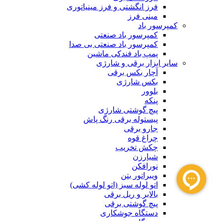
فرز انگشتی و فرز مینیاتوری
مینی فرز
کمپرسور باد
کمپرسور باد صنعتی
کمپرسور باد صنعتی بی صدا
پمپ باد فندکی ماشین
سایر ابزار برقی و شارژی
آچار بکس برقی
بکس شارژی
بلوور
پنکه
پیچ گوشتی شارژی
پیستوله برقی رنگ پاش
جارو برقی
چراغ قوه
چکش تخریب
شیارزن
نورافکن
ویبراتور بتن
اتو لوله سبز (اتو لوله کشی)
بالابر و ریل برقی
پیچ گوشتی برقی
دستگاه جوشکاری