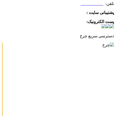
تلفن:
09025506188
پشتیبانی سایت :
09390612819
پست الکترونیک:
info@charkhabzar.com
دسترسی سریع چرخ