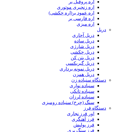
اره پروفیل بر
اره زنجیری موتوری
اره عمود بر(اره چکشی)
اره فارسی بر
اره میزی
دریل
دریل آچاری
دریل ساده
دریل شارژی
دریل چکشی
دریل بتن کن
دریل گیربکسی
دریل نمونه برداری
دریل همزن
دستگاه سنباده زن
سنباده نواری
سنباده تانکی
سنباده لرزان
سنگ (چرخ) سنباده رومیزی
دستگاه فرز
اور فرز نجاری
فرز آهنگری
فرز پولیش
فرز سنگ بری