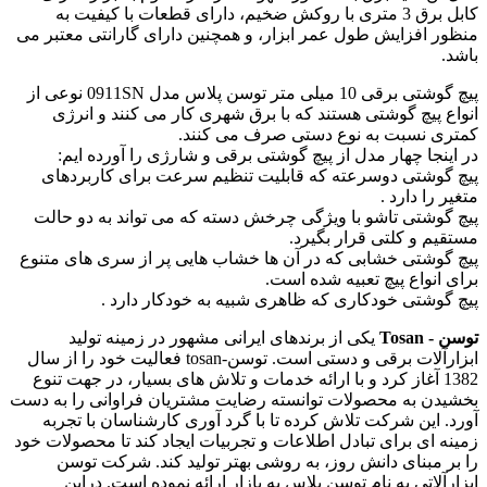
کابل برق 3 متری با روکش ضخیم، دارای قطعات با کیفیت به
منظور افزایش طول عمر ابزار، و همچنین دارای گارانتی معتبر می
باشد.
پیچ گوشتی برقی 10 میلی متر توسن پلاس مدل 0911SN نوعی از
انواع پیچ گوشتی هستند که با برق شهری کار می کنند و انرژی
کمتری نسبت به نوع دستی صرف می کنند.
در اینجا چهار مدل از پیچ گوشتی برقی و شارژی را آورده ایم:
پیچ گوشتی دوسرعته که قابلیت تنظیم سرعت برای کاربردهای
متغیر را دارد .
پیچ گوشتی تاشو با ویژگی چرخش دسته که می تواند به دو حالت
مستقیم و کلتی قرار بگیرد.
پیچ گوشتی خشابی که در آن ها خشاب هایی پر از سری های متنوع
برای انواع پیچ تعبیه شده است.
پیچ گوشتی خودکاری که ظاهری شبیه به خودکار دارد .
توسن - Tosan
یکی از برندهای ایرانی مشهور در زمینه تولید
ابزارآلات برقی و دستی است. توسن-tosan فعالیت خود را از سال
1382 آغاز کرد و با ارائه خدمات و تلاش های بسیار، در جهت تنوع
بخشیدن به محصولات توانسته رضایت مشتریان فراوانی را به دست
آورد. این شرکت تلاش کرده تا با گرد آوری کارشناسان با تجربه
زمینه ای برای تبادل اطلاعات و تجربیات ایجاد کند تا محصولات خود
را بر مبنای دانش روز، به روشی بهتر تولید کند. شرکت توسن
ابزارآلاتی به نام توسن پلاس به بازار ارائه نموده است. دراین