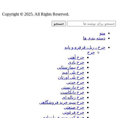
قوانین و مقررات
Copyright
©
2025. All Rights Reserved.
جستجو
منو
دسته بندی ها
چرخ ، ریل، قرقره و پایه
چرخ
چرخ آهنی
چرخ بادی
چرخ بیمارستانی
چرخ پلی آمید
چرخ پلی اورتان
چرخ چدنی
چرخ داربستی
چرخ دایکاست
چرخ زباله ای
چرخ سبد خرید فروشگاهی
چرخ صنعتی
چرخ فرغونی
چرخ کمپرسوری یا ساده