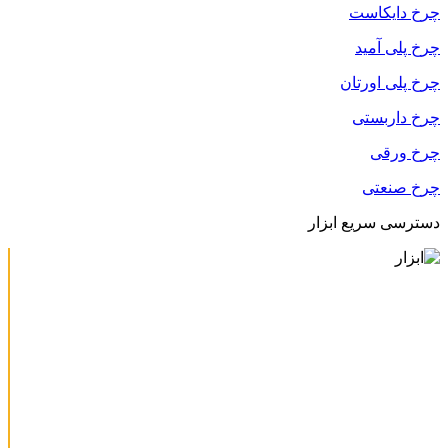
چرخ دایکاست
چرخ پلی آمید
چرخ پلی اورتان
چرخ داربستی
چرخ ورقی
چرخ صنعتی
دسترسی سریع ابزار