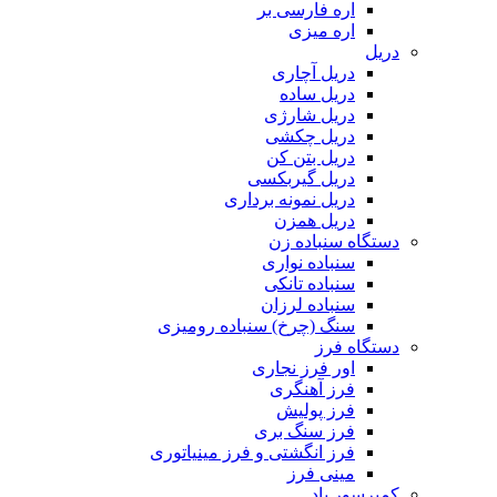
اره فارسی بر
اره میزی
دریل
دریل آچاری
دریل ساده
دریل شارژی
دریل چکشی
دریل بتن کن
دریل گیربکسی
دریل نمونه برداری
دریل همزن
دستگاه سنباده زن
سنباده نواری
سنباده تانکی
سنباده لرزان
سنگ (چرخ) سنباده رومیزی
دستگاه فرز
اور فرز نجاری
فرز آهنگری
فرز پولیش
فرز سنگ بری
فرز انگشتی و فرز مینیاتوری
مینی فرز
کمپرسور باد