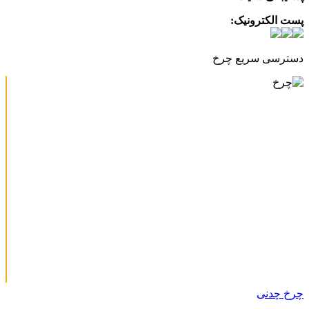
پست الکترونیک:
info@charkhabzar.com
دسترسی سریع چرخ
چرخ چدنی