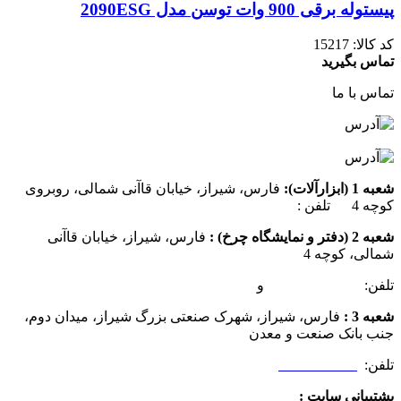
پیستوله برقی 900 وات توسن مدل 2090ESG
کد کالا:
15217
تماس بگیرید
تماس با ما
شعبه 1 (ابزارآلات):
فارس، شیراز، خیابان قاآنی شمالی، روبروی
کوچه 4 تلفن :
07137385162
شعبه 2 (دفتر و نمایشگاه چرخ) :
فارس، شیراز، خیابان قاآنی
شمالی، کوچه 4
تلفن:
07132349472
و
07132332354
شعبه 3 :
فارس، شیراز، شهرک صنعتی بزرگ شیراز، میدان دوم،
جنب بانک صنعت و معدن
تلفن:
09025506188
پشتیبانی سایت :
09390612819