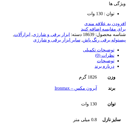
ویژگی ها
توان : 130 وات
افزودن به علاقه مندی
برای مقایسه اضافه کنید
شناسه محصول:
18639
دسته:
ابزار برقی و شارژی
,
ابزارآلات
,
پیستوله برقی رنگ پاش
,
سایر ابزار برقی و شارژی
توضیحات تکمیلی
نظرات (0)
توضیحات
درباره برند
وزن
1826 گرم
برند
آیرون مکس – Ironmax
توان
130 وات
سایز نازل
0.8 میلی متر