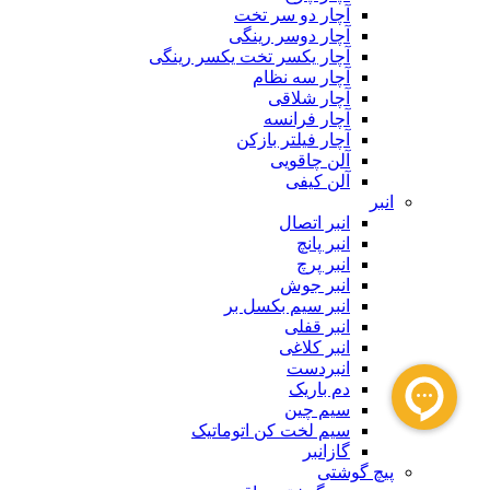
آچار دو سر تخت
آچار دوسر رینگی
آچار یکسر تخت یکسر رینگی
آچار سه نظام
آچار شلاقی
آچار فرانسه
آچار فیلتر بازکن
آلن چاقویی
آلن کیفی
انبر
انبر اتصال
انبر پانچ
انبر پرچ
انبر جوش
انبر سیم بکسل بر
انبر قفلی
انبر کلاغی
انبردست
دم باریک
سیم چین
سیم لخت کن اتوماتیک
گازانبر
پیچ گوشتی