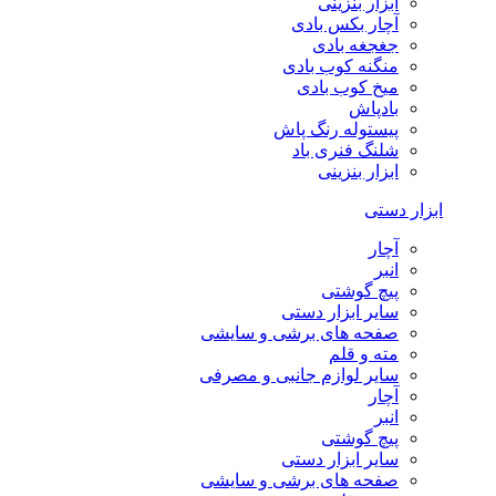
ابزار بنزینی
آچار بکس بادی
جغجغه بادی
منگنه کوب بادی
میخ کوب بادی
بادپاش
پیستوله رنگ پاش
شلنگ فنری باد
ابزار بنزینی
ابزار دستی
آچار
انبر
پیچ گوشتی
سایر ابزار دستی
صفحه های برشی و سایشی
مته و قلم
سایر لوازم جانبی و مصرفی
آچار
انبر
پیچ گوشتی
سایر ابزار دستی
صفحه های برشی و سایشی