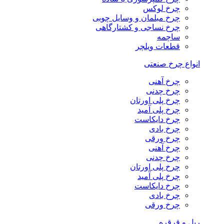
چرخ لوکس
چرخ مبلمان و وسایل چوبی
چرخ نساجی و کشتارگاهی
ساچمه
قطعات ویلچر
انواع چرخ صنعتی
چرخ آهنی
چرخ چدنی
چرخ پلی اورتان
چرخ پلی آمید
چرخ دایکاست
چرخ بادی
چرخ ورقی
چرخ آهنی
چرخ چدنی
چرخ پلی اورتان
چرخ پلی آمید
چرخ دایکاست
چرخ بادی
چرخ ورقی
ریل و قرقره