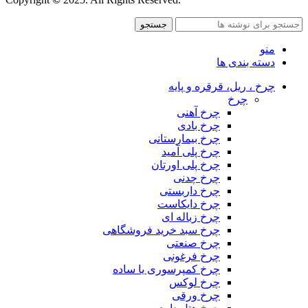
جستجو
منو
دسته بندی ها
چرخ ، ریل، قرقره و پایه
چرخ
چرخ آهنی
چرخ بادی
چرخ بیمارستانی
چرخ پلی آمید
چرخ پلی اورتان
چرخ چدنی
چرخ داربستی
چرخ دایکاست
چرخ زباله ای
چرخ سبد خرید فروشگاهی
چرخ صنعتی
چرخ فرغونی
چرخ کمپرسوری یا ساده
چرخ لوکس
چرخ ورقی