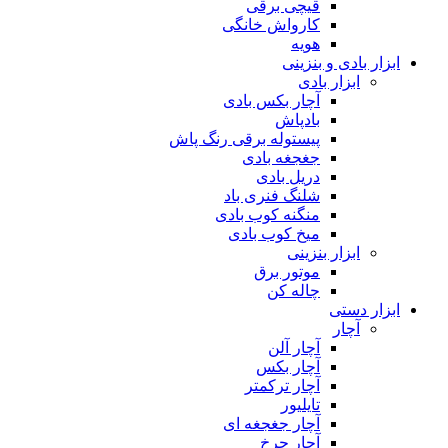
قیچی برقی
کارواش خانگی
هویه
ابزار بادی و بنزینی
ابزار بادی
آچار بکس بادی
بادپاش
پیستوله برقی رنگ پاش
جغجغه بادی
دریل بادی
شلنگ فنری باد
منگنه کوب بادی
میخ کوب بادی
ابزار بنزینی
موتور برق
چاله کن
ابزار دستی
آچار
آچار آلن
آچار بکس
آچار ترکمتر
تایلیور
آچار جغجغه ای
آچار چرخ