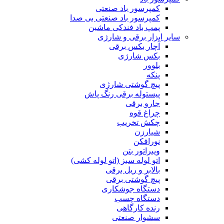
کمپرسور باد صنعتی
کمپرسور باد صنعتی بی صدا
پمپ باد فندکی ماشین
سایر ابزار برقی و شارژی
آچار بکس برقی
بکس شارژی
بلوور
پنکه
پیچ گوشتی شارژی
پیستوله برقی رنگ پاش
جارو برقی
چراغ قوه
چکش تخریب
شیارزن
نورافکن
ویبراتور بتن
اتو لوله سبز (اتو لوله کشی)
بالابر و ریل برقی
پیچ گوشتی برقی
دستگاه جوشکاری
دستگاه چسب
رنده کارگاهی
سشوار صنعتی