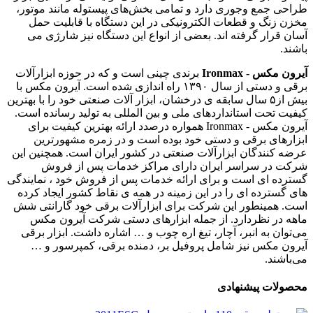
طراحی جمع ‌وجوری دارد و تمامی بخش‌های پیستوله مانند موتور،
مخزن زنگ و قطعات الکترونیکی در این دستگاه با قابلیت حمل
آسان قرار گرفته اند. بعضی از انواع این دستگاه نیز شارژی می
باشند.
آیرون مکس - Ironmax
برندی چینی است و که در حوزه ابزارآلات
برقی و دستی از سال ۱۳۹۰ راه اندازی شده است. آیرون مکس با
بیش از۵ سال سابقه ی درخشان، ابزار آلات صنعتی خود را با بهترین
کیفیت تحت استانداردهای ملی و بین المللی به تولید رسانده است.
آیرون مکس - Ironmax همواره درصدد ارائه بهترین کیفیت برای
ابزارهای برقی و دستی خود بوده است و در زمره مشهورترین
عرضه کنندگان ابزارآلات صنعتی در کشور ایران است. همچنین این
شرکت در سراسر ایران دارای مراکز خدمات پس از فروش
گسترده ای است و برای ارائه خدمات پس از فروش خود ، نمایندگی
های گسترده ای را در این زمینه در همه ی نقاط کشور ایجاد کرده
است. همینطور این شرکت برای ابزارآلات برقی خود گارانتی شش
ماهه در نظردارد. از جمله ابزارهای دستی شرکت آیرون مکس
می‌توان به انبر، آچار، تیغ اره چوب و … اشاره داشت. ابزار برقی
آیرون مکس نیز شامل پروفیل بر، دمنده برقی، کمپرسور و …
می‌باشند.
محصولات پیشنهادی