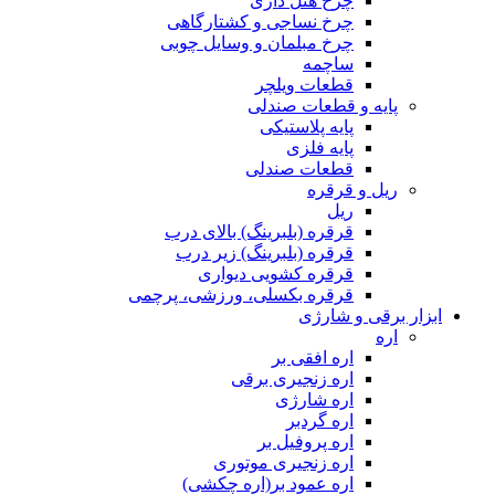
چرخ هتل داری
چرخ نساجی و کشتارگاهی
چرخ مبلمان و وسایل چوبی
ساچمه
قطعات ویلچر
پایه و قطعات صندلی
پایه پلاستیکی
پایه فلزی
قطعات صندلی
ریل و قرقره
ریل
قرقره (بلبرینگ) بالای درب
قرقره (بلبرینگ) زیر درب
قرقره کشویی دیواری
قرقره بکسلی، ورزشی، پرچمی
ابزار برقی و شارژی
اره
اره افقی بر
اره زنجیری برقی
اره شارژی
اره گردبر
اره پروفیل بر
اره زنجیری موتوری
اره عمود بر(اره چکشی)