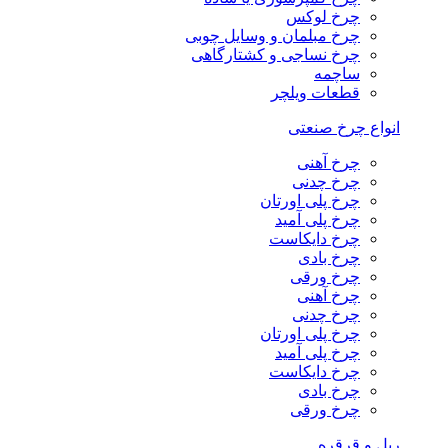
چرخ لوکس
چرخ مبلمان و وسایل چوبی
چرخ نساجی و کشتارگاهی
ساچمه
قطعات ویلچر
انواع چرخ صنعتی
چرخ آهنی
چرخ چدنی
چرخ پلی اورتان
چرخ پلی آمید
چرخ دایکاست
چرخ بادی
چرخ ورقی
چرخ آهنی
چرخ چدنی
چرخ پلی اورتان
چرخ پلی آمید
چرخ دایکاست
چرخ بادی
چرخ ورقی
ریل و قرقره