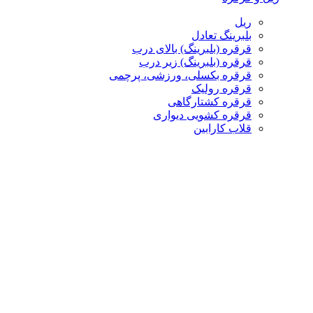
ریل
بلبرینگ تعادل
قرقره (بلبرینگ) بالای درب
قرقره (بلبرینگ) زیر درب
قرقره بکسلی، ورزشی، پرچمی
قرقره رولیک
قرقره کشتارگاهی
قرقره کشویی دیواری
قلاب کارابین