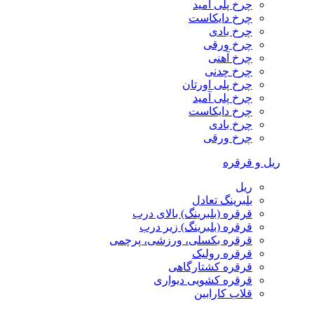
چرخ پلی آمید
چرخ دایکاست
چرخ بادی
چرخ ورقی
چرخ آهنی
چرخ چدنی
چرخ پلی اورتان
چرخ پلی آمید
چرخ دایکاست
چرخ بادی
چرخ ورقی
ریل و قرقره
ریل
بلبرینگ تعادل
قرقره (بلبرینگ) بالای درب
قرقره (بلبرینگ) زیر درب
قرقره بکسلی، ورزشی، پرچمی
قرقره رولیک
قرقره کشتارگاهی
قرقره کشویی دیواری
قلاب کارابین