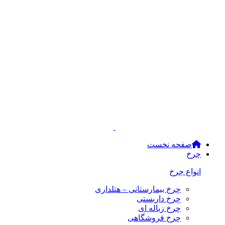
صفحه نخست
چرخ
انواع چرخ
چرخ بیمارستانی – هتلداری
چرخ داربستی
چرخ زباله ای
چرخ فروشگاهی