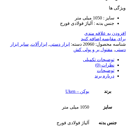
ویژگی ها
سایز : 1050 میلی متر
جنس بدنه : آلیاژ فولادی فورج
افزودن به علاقه مندی
برای مقایسه اضافه کنید
شناسه محصول:
20960
دسته:
ابزار دستی
,
ابزارآلات
,
سایر ابزار
دستی
,
مفتول بر و پولی کش
توضیحات تکمیلی
نظرات (0)
توضیحات
درباره برند
برند
یوکن – Uken
سایز
1050 میلی متر
جنس بدنه
آلیاژ فولادی فورج