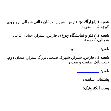
شعبه 1 (ابزارآلات):
فارس، شیراز، خیابان قاآنی شمالی، روبروی
کوچه 4 تلفن :
07137385162
شعبه 2 (دفتر و نمایشگاه چرخ) :
فارس، شیراز، خیابان قاآنی
شمالی، کوچه 4
تلفن:
07132349472
و
07132332354
شعبه 3 :
فارس، شیراز، شهرک صنعتی بزرگ شیراز، میدان دوم،
جنب بانک صنعت و معدن
تلفن:
09025506188
پشتیبانی سایت :
09390612819
پست الکترونیک:
info@charkhabzar.com