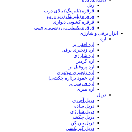
ریل
قرقره (بلبرینگ) بالای درب
قرقره (بلبرینگ) زیر درب
قرقره کشویی دیواری
قرقره بکسلی، ورزشی، پرچمی
ابزار برقی و شارژی
اره
اره افقی بر
اره زنجیری برقی
اره شارژی
اره گردبر
اره پروفیل بر
اره زنجیری موتوری
اره عمود بر(اره چکشی)
اره فارسی بر
اره میزی
دریل
دریل آچاری
دریل ساده
دریل شارژی
دریل چکشی
دریل بتن کن
دریل گیربکسی