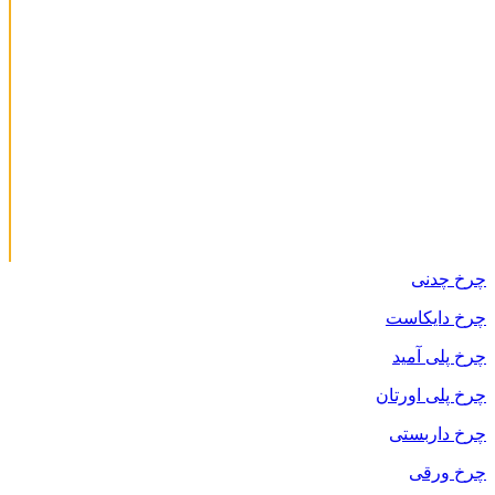
چرخ چدنی
چرخ دایکاست
چرخ پلی آمید
چرخ پلی اورتان
چرخ داربستی
چرخ ورقی