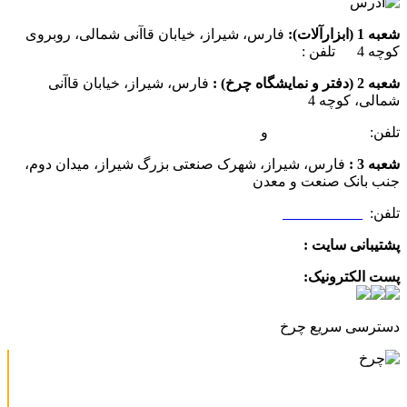
شعبه 1 (ابزارآلات):
فارس، شیراز، خیابان قاآنی شمالی، روبروی
کوچه 4 تلفن :
07137385162
شعبه 2 (دفتر و نمایشگاه چرخ) :
فارس، شیراز، خیابان قاآنی
شمالی، کوچه 4
تلفن:
07132349472
و
07132332354
شعبه 3 :
فارس، شیراز، شهرک صنعتی بزرگ شیراز، میدان دوم،
جنب بانک صنعت و معدن
تلفن:
09025506188
پشتیبانی سایت :
09390612819
پست الکترونیک:
info@charkhabzar.com
دسترسی سریع چرخ