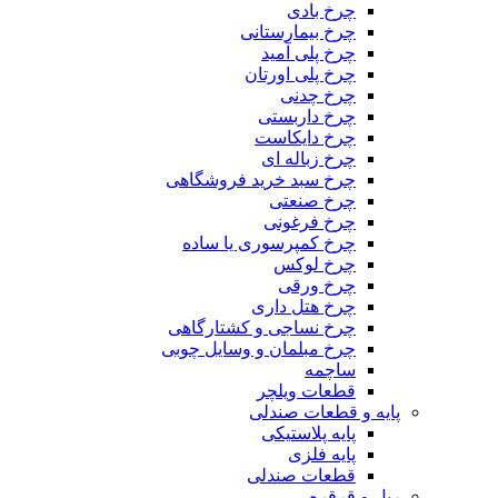
چرخ بادی
چرخ بیمارستانی
چرخ پلی آمید
چرخ پلی اورتان
چرخ چدنی
چرخ داربستی
چرخ دایکاست
چرخ زباله ای
چرخ سبد خرید فروشگاهی
چرخ صنعتی
چرخ فرغونی
چرخ کمپرسوری یا ساده
چرخ لوکس
چرخ ورقی
چرخ هتل داری
چرخ نساجی و کشتارگاهی
چرخ مبلمان و وسایل چوبی
ساچمه
قطعات ویلچر
پایه و قطعات صندلی
پایه پلاستیکی
پایه فلزی
قطعات صندلی
ریل و قرقره