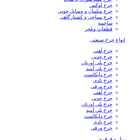
چرخ لوکس
چرخ مبلمان و وسایل چوبی
چرخ نساجی و کشتارگاهی
ساچمه
قطعات ویلچر
انواع چرخ صنعتی
چرخ آهنی
چرخ چدنی
چرخ پلی اورتان
چرخ پلی آمید
چرخ دایکاست
چرخ بادی
چرخ ورقی
چرخ آهنی
چرخ چدنی
چرخ پلی اورتان
چرخ پلی آمید
چرخ دایکاست
چرخ بادی
چرخ ورقی
ریل و قرقره