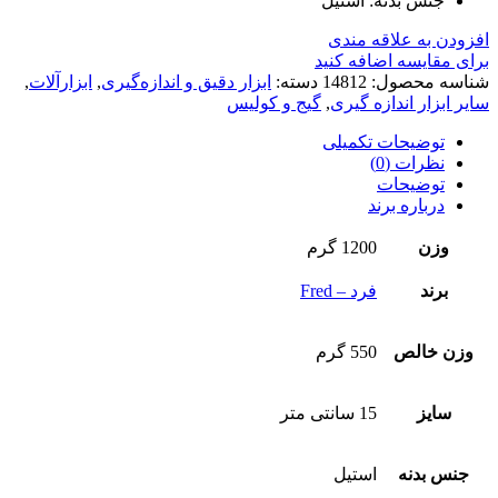
جنس بدنه: استیل
افزودن به علاقه مندی
برای مقایسه اضافه کنید
شناسه محصول:
14812
دسته:
ابزار دقیق و اندازه‌گیری
,
ابزارآلات
,
سایر ابزار اندازه گیری
,
گیج و کولیس
توضیحات تکمیلی
نظرات (0)
توضیحات
درباره برند
وزن
1200 گرم
برند
فرد – Fred
وزن خالص
550 گرم
سایز
15 سانتی متر
جنس بدنه
استیل