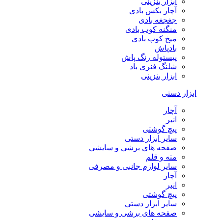
ابزار بنزینی
آچار بکس بادی
جغجغه بادی
منگنه کوب بادی
میخ کوب بادی
بادپاش
پیستوله رنگ پاش
شلنگ فنری باد
ابزار بنزینی
ابزار دستی
آچار
انبر
پیچ گوشتی
سایر ابزار دستی
صفحه های برشی و سایشی
مته و قلم
سایر لوازم جانبی و مصرفی
آچار
انبر
پیچ گوشتی
سایر ابزار دستی
صفحه های برشی و سایشی