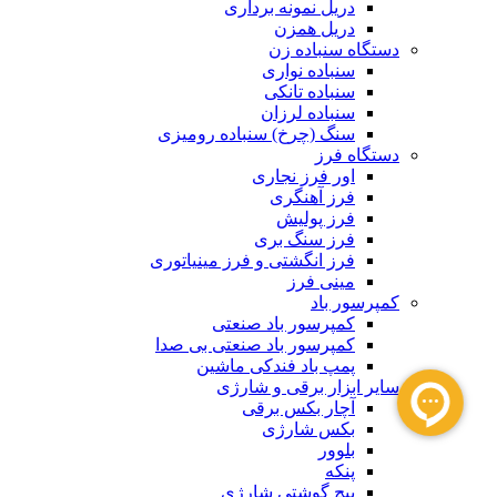
دریل نمونه برداری
دریل همزن
دستگاه سنباده زن
سنباده نواری
سنباده تانکی
سنباده لرزان
سنگ (چرخ) سنباده رومیزی
دستگاه فرز
اور فرز نجاری
فرز آهنگری
فرز پولیش
فرز سنگ بری
فرز انگشتی و فرز مینیاتوری
مینی فرز
کمپرسور باد
کمپرسور باد صنعتی
کمپرسور باد صنعتی بی صدا
پمپ باد فندکی ماشین
سایر ابزار برقی و شارژی
آچار بکس برقی
بکس شارژی
بلوور
پنکه
پیچ گوشتی شارژی