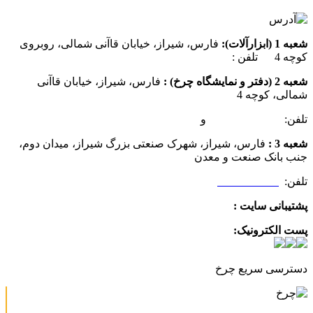
شعبه 1 (ابزارآلات):
فارس، شیراز، خیابان قاآنی شمالی، روبروی
کوچه 4 تلفن :
07137385162
شعبه 2 (دفتر و نمایشگاه چرخ) :
فارس، شیراز، خیابان قاآنی
شمالی، کوچه 4
تلفن:
07132349472
و
07132332354
شعبه 3 :
فارس، شیراز، شهرک صنعتی بزرگ شیراز، میدان دوم،
جنب بانک صنعت و معدن
تلفن:
09025506188
پشتیبانی سایت :
09390612819
پست الکترونیک:
info@charkhabzar.com
دسترسی سریع چرخ