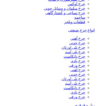
چرخ لوکس
چرخ مبلمان و وسایل چوبی
چرخ نساجی و کشتارگاهی
ساچمه
قطعات ویلچر
انواع چرخ صنعتی
چرخ آهنی
چرخ چدنی
چرخ پلی اورتان
چرخ پلی آمید
چرخ دایکاست
چرخ بادی
چرخ ورقی
چرخ آهنی
چرخ چدنی
چرخ پلی اورتان
چرخ پلی آمید
چرخ دایکاست
چرخ بادی
چرخ ورقی
ریل و قرقره