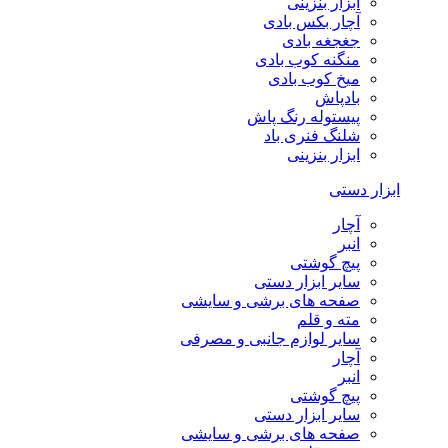
ابزار بنزینی
آچار بکس بادی
جغجغه بادی
منگنه کوب بادی
میخ کوب بادی
بادپاش
پیستوله رنگ پاش
شلنگ فنری باد
ابزار بنزینی
ابزار دستی
آچار
انبر
پیچ گوشتی
سایر ابزار دستی
صفحه های برشی و سایشی
مته و قلم
سایر لوازم جانبی و مصرفی
آچار
انبر
پیچ گوشتی
سایر ابزار دستی
صفحه های برشی و سایشی