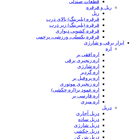
قطعات صندلی
ریل و قرقره
ریل
قرقره (بلبرینگ) بالای درب
قرقره (بلبرینگ) زیر درب
قرقره کشویی دیواری
قرقره بکسلی، ورزشی، پرچمی
ابزار برقی و شارژی
اره
اره افقی بر
اره زنجیری برقی
اره شارژی
اره گردبر
اره پروفیل بر
اره زنجیری موتوری
اره عمود بر(اره چکشی)
اره فارسی بر
اره میزی
دریل
دریل آچاری
دریل ساده
دریل شارژی
دریل چکشی
دریل بتن کن