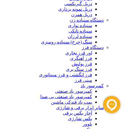
دریل گیربکسی
دریل نمونه برداری
دریل همزن
دستگاه سنباده زن
سنباده نواری
سنباده تانکی
سنباده لرزان
سنگ (چرخ) سنباده رومیزی
دستگاه فرز
اور فرز نجاری
فرز آهنگری
فرز پولیش
فرز سنگ بری
فرز انگشتی و فرز مینیاتوری
مینی فرز
کمپرسور باد
کمپرسور باد صنعتی
کمپرسور باد صنعتی بی صدا
پمپ باد فندکی ماشین
سایر ابزار برقی و شارژی
آچار بکس برقی
بکس شارژی
بلوور