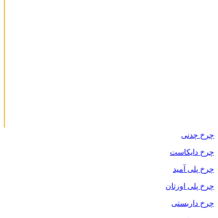
چرخ چدنی
چرخ دایکاست
چرخ پلی آمید
چرخ پلی اورتان
چرخ داربستی