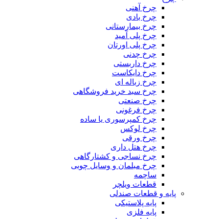
چرخ آهنی
چرخ بادی
چرخ بیمارستانی
چرخ پلی آمید
چرخ پلی اورتان
چرخ چدنی
چرخ داربستی
چرخ دایکاست
چرخ زباله ای
چرخ سبد خرید فروشگاهی
چرخ صنعتی
چرخ فرغونی
چرخ کمپرسوری یا ساده
چرخ لوکس
چرخ ورقی
چرخ هتل داری
چرخ نساجی و کشتارگاهی
چرخ مبلمان و وسایل چوبی
ساچمه
قطعات ویلچر
پایه و قطعات صندلی
پایه پلاستیکی
پایه فلزی