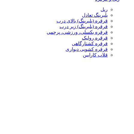
ریل
بلبرینگ تعادل
قرقره (بلبرینگ) بالای درب
قرقره (بلبرینگ) زیر درب
قرقره بکسلی، ورزشی، پرچمی
قرقره رولیک
قرقره کشتارگاهی
قرقره کشویی دیواری
قلاب کارابین