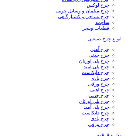
چرخ لوکس
چرخ مبلمان و وسایل چوبی
چرخ نساجی و کشتارگاهی
ساچمه
قطعات ویلچر
انواع چرخ صنعتی
چرخ آهنی
چرخ چدنی
چرخ پلی اورتان
چرخ پلی آمید
چرخ دایکاست
چرخ بادی
چرخ ورقی
چرخ آهنی
چرخ چدنی
چرخ پلی اورتان
چرخ پلی آمید
چرخ دایکاست
چرخ بادی
چرخ ورقی
ریل و قرقره