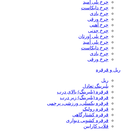
چرخ پلی آمید
چرخ دایکاست
چرخ بادی
چرخ ورقی
چرخ آهنی
چرخ چدنی
چرخ پلی اورتان
چرخ پلی آمید
چرخ دایکاست
چرخ بادی
چرخ ورقی
ریل و قرقره
ریل
بلبرینگ تعادل
قرقره (بلبرینگ) بالای درب
قرقره (بلبرینگ) زیر درب
قرقره بکسلی، ورزشی، پرچمی
قرقره رولیک
قرقره کشتارگاهی
قرقره کشویی دیواری
قلاب کارابین