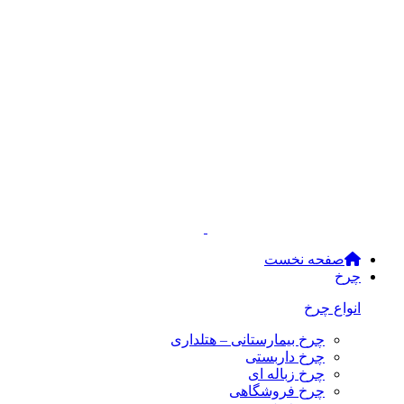
صفحه نخست
چرخ
انواع چرخ
چرخ بیمارستانی – هتلداری
چرخ داربستی
چرخ زباله ای
چرخ فروشگاهی