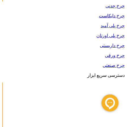
چرخ چدنی
چرخ دایکاست
چرخ پلی آمید
چرخ پلی اورتان
چرخ داربستی
چرخ ورقی
چرخ صنعتی
دسترسی سریع ابزار