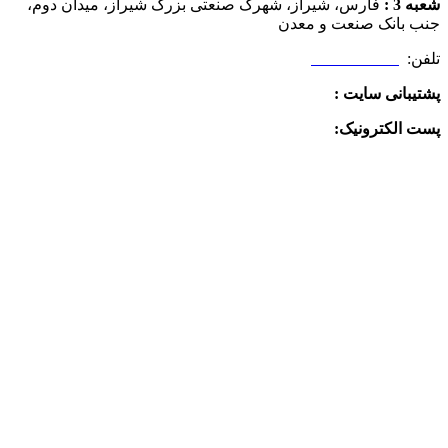
شعبه 3 :
فارس، شیراز، شهرک صنعتی بزرگ شیراز، میدان دوم،
جنب بانک صنعت و معدن
تلفن:
09025506188
پشتیبانی سایت :
09390612819
پست الکترونیک:
info@charkhabzar.com