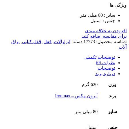
ویژگی ها
سایز : 80 میلی متر
جنس : استیل
افزودن به علاقه مندی
برای مقایسه اضافه کنید
شناسه محصول:
17773
دسته:
ابزارآلات
,
قفل
,
قفل کتابی
,
یراق
آلات
توضیحات تکمیلی
نظرات (0)
توضیحات
درباره برند
وزن
620 گرم
برند
آیرون مکس – Ironmax
سایز
80 میلی متر
جنس
استیل