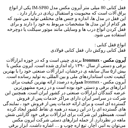
قفل کتابی 80 میلی متر آیرون مکس مدل IM-SP80 یکی از انواع
یراق آلات است که محبوبیت و استقبال زیادی در بازار دارد .
این قفل در مدل ها، اندازه و جنس های مختلفی تولید می شود که
هر کدام از این مدل ها مشخصات مربوط به خود را دارند و برای
قفل کردن انواع درب ها و وسایلی مانند موتور سیکلت یا دوچرخه
استفاده می شود.
انواع قفل کتابی :
قفل کتابی روکش دار، قفل کتابی فولادی
آیرون مکس - Ironmax
برندی چینی است و که در حوزه ابزارآلات
برقی و دستی از سال ۱۳۹۰ راه اندازی شده است. آیرون مکس با
بیش از۵ سال سابقه ی درخشان، ابزار آلات صنعتی خود را با بهترین
کیفیت تحت استانداردهای ملی و بین المللی به تولید رسانده است.
آیرون مکس - Ironmax همواره درصدد ارائه بهترین کیفیت برای
ابزارهای برقی و دستی خود بوده است و در زمره مشهورترین
عرضه کنندگان ابزارآلات صنعتی در کشور ایران است. همچنین این
شرکت در سراسر ایران دارای مراکز خدمات پس از فروش
گسترده ای است و برای ارائه خدمات پس از فروش خود ، نمایندگی
های گسترده ای را در این زمینه در همه ی نقاط کشور ایجاد کرده
است. همینطور این شرکت برای ابزارآلات برقی خود گارانتی شش
ماهه در نظردارد. از جمله ابزارهای دستی شرکت آیرون مکس
می‌توان به انبر، آچار، تیغ اره چوب و … اشاره داشت. ابزار برقی