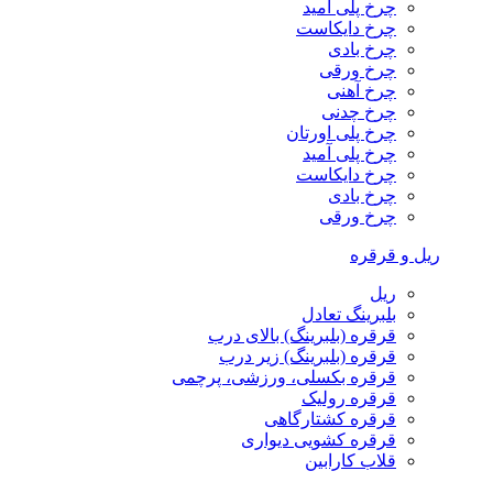
چرخ پلی آمید
چرخ دایکاست
چرخ بادی
چرخ ورقی
چرخ آهنی
چرخ چدنی
چرخ پلی اورتان
چرخ پلی آمید
چرخ دایکاست
چرخ بادی
چرخ ورقی
ریل و قرقره
ریل
بلبرینگ تعادل
قرقره (بلبرینگ) بالای درب
قرقره (بلبرینگ) زیر درب
قرقره بکسلی، ورزشی، پرچمی
قرقره رولیک
قرقره کشتارگاهی
قرقره کشویی دیواری
قلاب کارابین