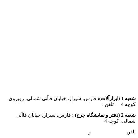
شعبه 1 (ابزارآلات):
فارس، شیراز، خیابان قاآنی شمالی، روبروی
کوچه 4 تلفن :
07137385162
شعبه 2 (دفتر و نمایشگاه چرخ) :
فارس، شیراز، خیابان قاآنی
شمالی، کوچه 4
تلفن:
07132349472
و
07132332354