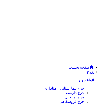
صفحه نخست
چرخ
انواع چرخ
چرخ بیمارستانی – هتلداری
چرخ داربستی
چرخ زباله ای
چرخ فروشگاهی