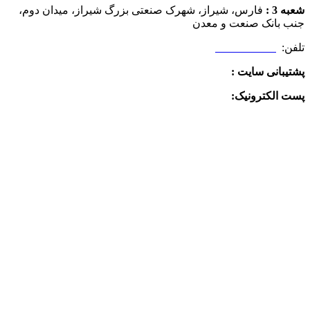
شعبه 3 :
فارس، شیراز، شهرک صنعتی بزرگ شیراز، میدان دوم،
جنب بانک صنعت و معدن
تلفن:
09025506188
پشتیبانی سایت :
09390612819
پست الکترونیک:
info@charkhabzar.com