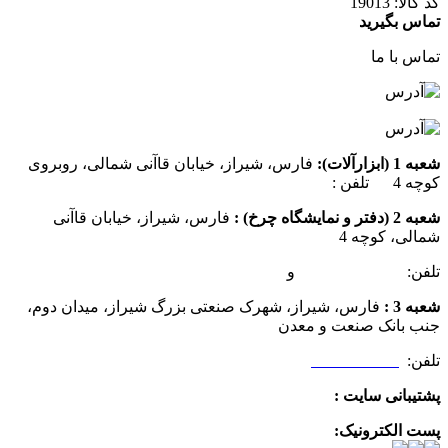
کد کالا:
19013
تماس بگیرید
تماس با ما
شعبه 1 (ابزارآلات):
فارس، شیراز، خیابان قاآنی شمالی، روبروی
کوچه 4 تلفن :
07137385162
شعبه 2 (دفتر و نمایشگاه چرخ) :
فارس، شیراز، خیابان قاآنی
شمالی، کوچه 4
تلفن:
07132349472
و
07132332354
شعبه 3 :
فارس، شیراز، شهرک صنعتی بزرگ شیراز، میدان دوم،
جنب بانک صنعت و معدن
تلفن:
09025506188
پشتیبانی سایت :
09390612819
پست الکترونیک:
info@charkhabzar.com