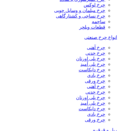
چرخ لوکس
چرخ مبلمان و وسایل چوبی
چرخ نساجی و کشتارگاهی
ساچمه
قطعات ویلچر
انواع چرخ صنعتی
چرخ آهنی
چرخ چدنی
چرخ پلی اورتان
چرخ پلی آمید
چرخ دایکاست
چرخ بادی
چرخ ورقی
چرخ آهنی
چرخ چدنی
چرخ پلی اورتان
چرخ پلی آمید
چرخ دایکاست
چرخ بادی
چرخ ورقی
ریل و قرقره