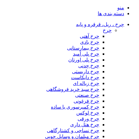
منو
دسته بندی ها
چرخ ، ریل، قرقره و پایه
چرخ
چرخ آهنی
چرخ بادی
چرخ بیمارستانی
چرخ پلی آمید
چرخ پلی اورتان
چرخ چدنی
چرخ داربستی
چرخ دایکاست
چرخ زباله ای
چرخ سبد خرید فروشگاهی
چرخ صنعتی
چرخ فرغونی
چرخ کمپرسوری یا ساده
چرخ لوکس
چرخ ورقی
چرخ هتل داری
چرخ نساجی و کشتارگاهی
چرخ مبلمان و وسایل چوبی