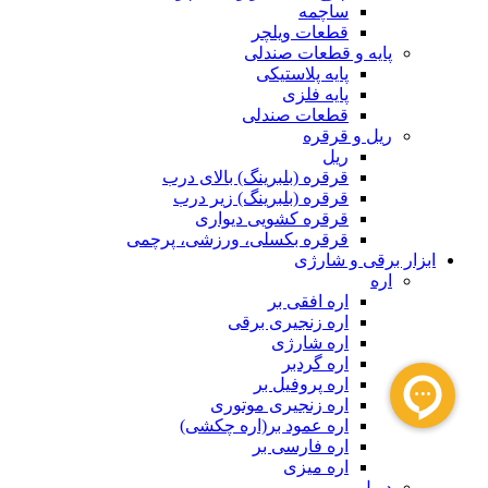
ساچمه
قطعات ویلچر
پایه و قطعات صندلی
پایه پلاستیکی
پایه فلزی
قطعات صندلی
ریل و قرقره
ریل
قرقره (بلبرینگ) بالای درب
قرقره (بلبرینگ) زیر درب
قرقره کشویی دیواری
قرقره بکسلی، ورزشی، پرچمی
ابزار برقی و شارژی
اره
اره افقی بر
اره زنجیری برقی
اره شارژی
اره گردبر
اره پروفیل بر
اره زنجیری موتوری
اره عمود بر(اره چکشی)
اره فارسی بر
اره میزی
دریل