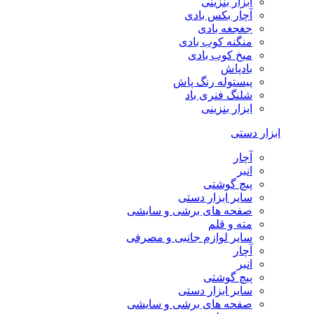
ابزار بنزینی
آچار بکس بادی
جغجغه بادی
منگنه کوب بادی
میخ کوب بادی
بادپاش
پیستوله رنگ پاش
شلنگ فنری باد
ابزار بنزینی
ابزار دستی
آچار
انبر
پیچ گوشتی
سایر ابزار دستی
صفحه های برشی و سایشی
مته و قلم
سایر لوازم جانبی و مصرفی
آچار
انبر
پیچ گوشتی
سایر ابزار دستی
صفحه های برشی و سایشی