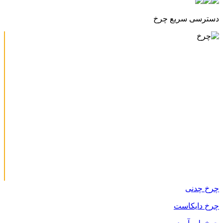
دسترسی سریع چرخ
چرخ چدنی
چرخ دایکاست