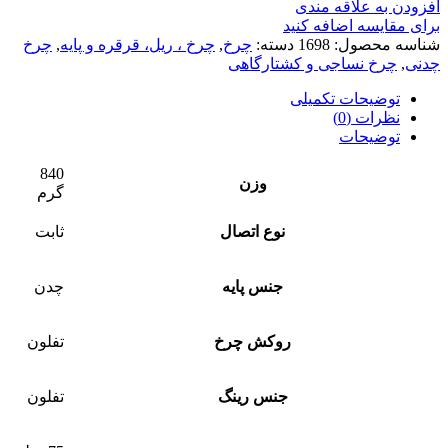
افزودن به علاقه مندی
برای مقایسه اضافه کنید
شناسه محصول:
1698
دسته:
چرخ
,
چرخ ، ریل، قرقره و پایه
,
چرخ
چدنی
,
چرخ نساجی و کشتارگاهی
توضیحات تکمیلی
نظرات (0)
توضیحات
840
وزن
گرم
نوع اتصال
ثابت
جنس پایه
چدن
روکش چرخ
تفلون
جنس رینگ
تفلون