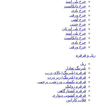
چرخ پلی آمید
چرخ دایکاست
چرخ بادی
چرخ ورقی
چرخ آهنی
چرخ چدنی
چرخ پلی اورتان
چرخ پلی آمید
چرخ دایکاست
چرخ بادی
چرخ ورقی
ریل و قرقره
ریل
بلبرینگ تعادل
قرقره (بلبرینگ) بالای درب
قرقره (بلبرینگ) زیر درب
قرقره بکسلی، ورزشی، پرچمی
قرقره رولیک
قرقره کشتارگاهی
قرقره کشویی دیواری
قلاب کارابین