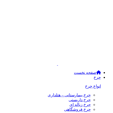
صفحه نخست
چرخ
انواع چرخ
چرخ بیمارستانی – هتلداری
چرخ داربستی
چرخ زباله ای
چرخ فروشگاهی