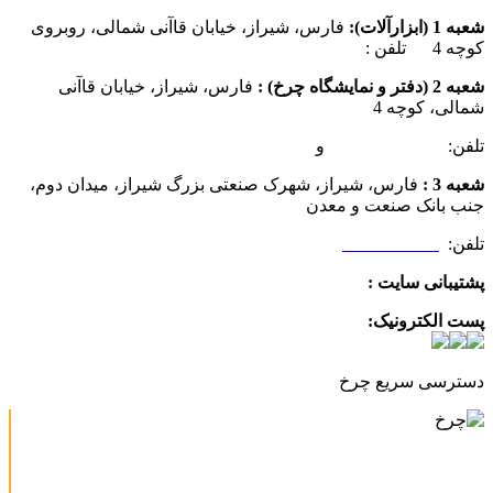
شعبه 1 (ابزارآلات):
فارس، شیراز، خیابان قاآنی شمالی، روبروی
کوچه 4 تلفن :
07137385162
شعبه 2 (دفتر و نمایشگاه چرخ) :
فارس، شیراز، خیابان قاآنی
شمالی، کوچه 4
تلفن:
07132349472
و
07132332354
شعبه 3 :
فارس، شیراز، شهرک صنعتی بزرگ شیراز، میدان دوم،
جنب بانک صنعت و معدن
تلفن:
09025506188
پشتیبانی سایت :
09390612819
پست الکترونیک:
info@charkhabzar.com
دسترسی سریع چرخ