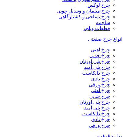
چرخ لوکس
چرخ مبلمان و وسایل چوبی
چرخ نساجی و کشتارگاهی
ساچمه
قطعات ویلچر
انواع چرخ صنعتی
چرخ آهنی
چرخ چدنی
چرخ پلی اورتان
چرخ پلی آمید
چرخ دایکاست
چرخ بادی
چرخ ورقی
چرخ آهنی
چرخ چدنی
چرخ پلی اورتان
چرخ پلی آمید
چرخ دایکاست
چرخ بادی
چرخ ورقی
ریل و قرقره