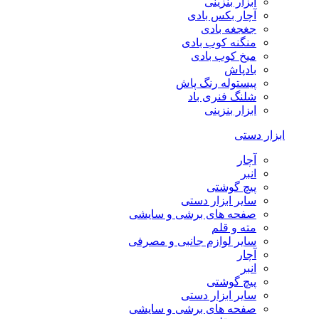
ابزار بنزینی
آچار بکس بادی
جغجغه بادی
منگنه کوب بادی
میخ کوب بادی
بادپاش
پیستوله رنگ پاش
شلنگ فنری باد
ابزار بنزینی
ابزار دستی
آچار
انبر
پیچ گوشتی
سایر ابزار دستی
صفحه های برشی و سایشی
مته و قلم
سایر لوازم جانبی و مصرفی
آچار
انبر
پیچ گوشتی
سایر ابزار دستی
صفحه های برشی و سایشی