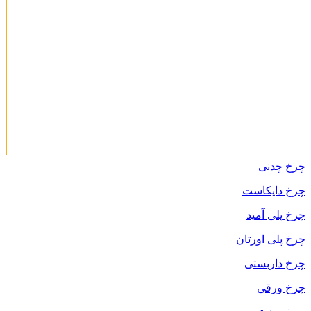
چرخ چدنی
چرخ دایکاست
چرخ پلی آمید
چرخ پلی اورتان
چرخ داربستی
چرخ ورقی