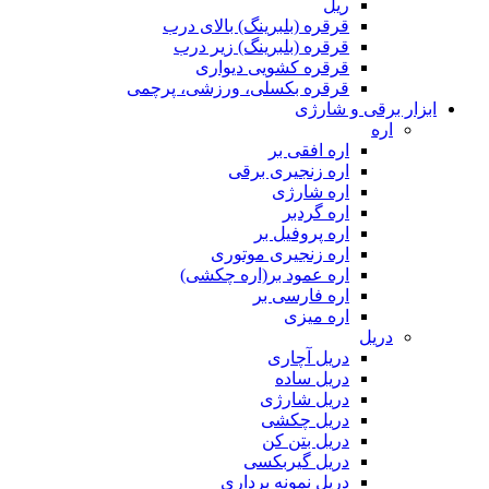
ریل
قرقره (بلبرینگ) بالای درب
قرقره (بلبرینگ) زیر درب
قرقره کشویی دیواری
قرقره بکسلی، ورزشی، پرچمی
ابزار برقی و شارژی
اره
اره افقی بر
اره زنجیری برقی
اره شارژی
اره گردبر
اره پروفیل بر
اره زنجیری موتوری
اره عمود بر(اره چکشی)
اره فارسی بر
اره میزی
دریل
دریل آچاری
دریل ساده
دریل شارژی
دریل چکشی
دریل بتن کن
دریل گیربکسی
دریل نمونه برداری