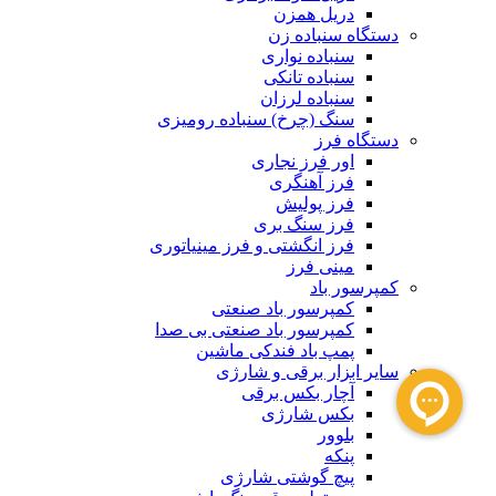
دریل همزن
دستگاه سنباده زن
سنباده نواری
سنباده تانکی
سنباده لرزان
سنگ (چرخ) سنباده رومیزی
دستگاه فرز
اور فرز نجاری
فرز آهنگری
فرز پولیش
فرز سنگ بری
فرز انگشتی و فرز مینیاتوری
مینی فرز
کمپرسور باد
کمپرسور باد صنعتی
کمپرسور باد صنعتی بی صدا
پمپ باد فندکی ماشین
سایر ابزار برقی و شارژی
آچار بکس برقی
بکس شارژی
بلوور
پنکه
پیچ گوشتی شارژی