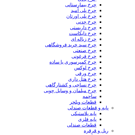
چرخ بیمارستانی
چرخ پلی آمید
چرخ پلی اورتان
چرخ چدنی
چرخ داربستی
چرخ دایکاست
چرخ زباله ای
چرخ سبد خرید فروشگاهی
چرخ صنعتی
چرخ فرغونی
چرخ کمپرسوری یا ساده
چرخ لوکس
چرخ ورقی
چرخ هتل داری
چرخ نساجی و کشتارگاهی
چرخ مبلمان و وسایل چوبی
ساچمه
قطعات ویلچر
پایه و قطعات صندلی
پایه پلاستیکی
پایه فلزی
قطعات صندلی
ریل و قرقره