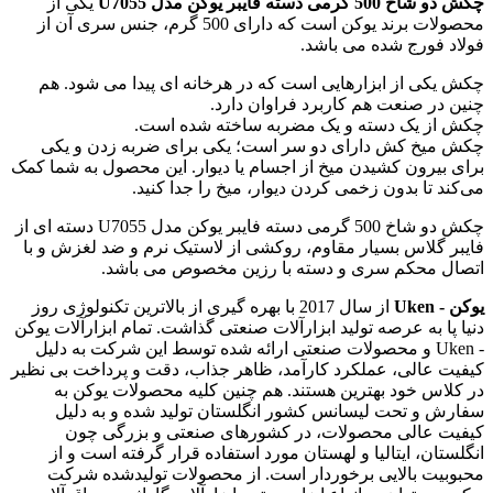
چکش دو شاخ 500 گرمی دسته فایبر یوکن مدل U7055
یکی از
محصولات برند یوکن است که دارای 500 گرم، جنس سری آن از
فولاد فورج شده می باشد.
چکش یکی از ابزارهایی است که در هرخانه ای پیدا می شود. هم
چنین در صنعت هم کاربرد فراوان دارد.
چکش از یک دسته و یک مضربه ساخته شده است.
چکش میخ کش دارای دو سر است؛ یکی برای ضربه زدن و یکی
برای بیرون کشیدن میخ از اجسام یا دیوار. این محصول به شما کمک
می‌کند تا بدون زخمی کردن دیوار، میخ را جدا کنید.
چکش دو شاخ 500 گرمی دسته فایبر یوکن مدل U7055 دسته ای از
فایبر گلاس بسیار مقاوم، روکشی از لاستیک نرم و ضد لغزش و با
اتصال محکم سری و دسته با رزین مخصوص می باشد.
یوکن - Uken
از سال 2017 با بهره گیری از بالاترین تکنولوژی روز
دنیا پا به عرصه تولید ابزارآلات صنعتی گذاشت. تمام ابزارآلات یوکن
- Uken و محصولات صنعتی ارائه شده توسط این شرکت به دلیل
کیفیت عالی، عملکرد کارآمد، ظاهر جذاب، دقت و پرداخت بی نظیر
در کلاس خود بهترین هستند. هم چنین کلیه محصولات یوکن به
سفارش و تحت لیسانس کشور انگلستان تولید شده و به دلیل
کیفیت عالی محصولات، در کشورهای صنعتی و بزرگی چون
انگلستان، ایتالیا و لهستان مورد استفاده قرار گرفته است و از
محبوبیت بالایی برخوردار است. از محصولات تولیدشده شرکت