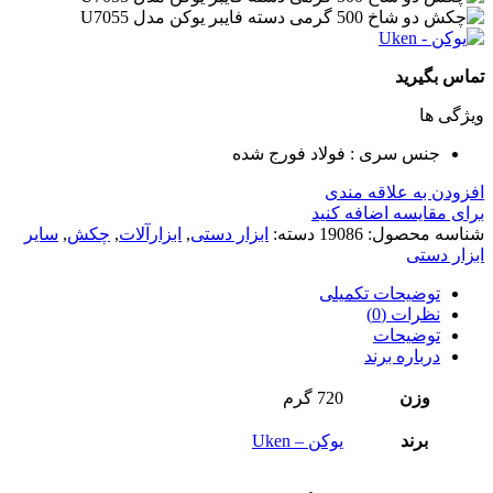
تماس بگیرید
ویژگی ها
جنس سری : فولاد فورج شده
افزودن به علاقه مندی
برای مقایسه اضافه کنید
شناسه محصول:
19086
دسته:
ابزار دستی
,
ابزارآلات
,
چکش
,
سایر
ابزار دستی
توضیحات تکمیلی
نظرات (0)
توضیحات
درباره برند
وزن
720 گرم
برند
یوکن – Uken