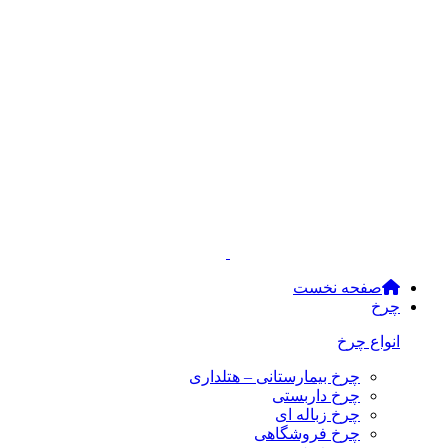
صفحه نخست
چرخ
انواع چرخ
چرخ بیمارستانی – هتلداری
چرخ داربستی
چرخ زباله ای
چرخ فروشگاهی