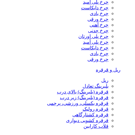
چرخ پلی آمید
چرخ دایکاست
چرخ بادی
چرخ ورقی
چرخ آهنی
چرخ چدنی
چرخ پلی اورتان
چرخ پلی آمید
چرخ دایکاست
چرخ بادی
چرخ ورقی
ریل و قرقره
ریل
بلبرینگ تعادل
قرقره (بلبرینگ) بالای درب
قرقره (بلبرینگ) زیر درب
قرقره بکسلی، ورزشی، پرچمی
قرقره رولیک
قرقره کشتارگاهی
قرقره کشویی دیواری
قلاب کارابین