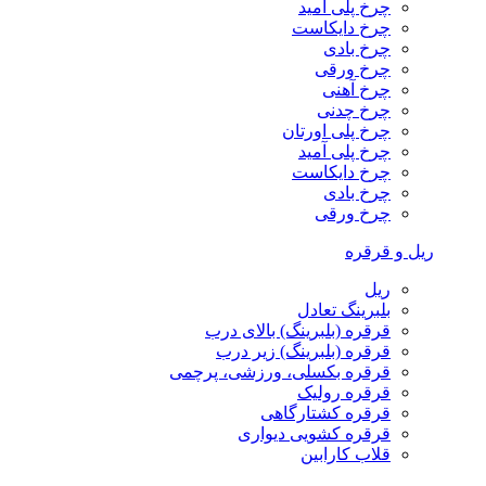
چرخ پلی آمید
چرخ دایکاست
چرخ بادی
چرخ ورقی
چرخ آهنی
چرخ چدنی
چرخ پلی اورتان
چرخ پلی آمید
چرخ دایکاست
چرخ بادی
چرخ ورقی
ریل و قرقره
ریل
بلبرینگ تعادل
قرقره (بلبرینگ) بالای درب
قرقره (بلبرینگ) زیر درب
قرقره بکسلی، ورزشی، پرچمی
قرقره رولیک
قرقره کشتارگاهی
قرقره کشویی دیواری
قلاب کارابین