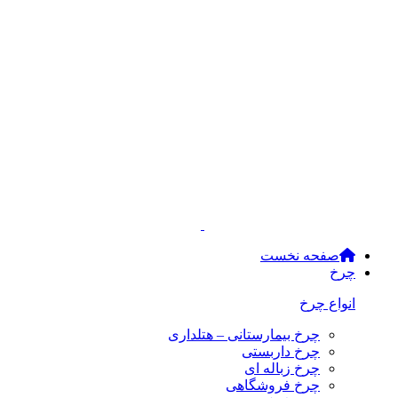
صفحه نخست
چرخ
انواع چرخ
چرخ بیمارستانی – هتلداری
چرخ داربستی
چرخ زباله ای
چرخ فروشگاهی