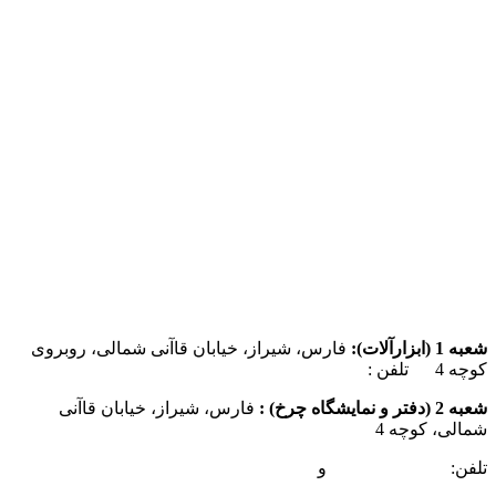
شعبه 1 (ابزارآلات):
فارس، شیراز، خیابان قاآنی شمالی، روبروی
کوچه 4 تلفن :
07137385162
شعبه 2 (دفتر و نمایشگاه چرخ) :
فارس، شیراز، خیابان قاآنی
شمالی، کوچه 4
تلفن:
07132349472
و
07132332354