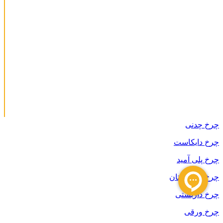
چرخ چدنی
چرخ دایکاست
چرخ پلی آمید
چرخ پلی اورتان
چرخ داربستی
چرخ ورقی