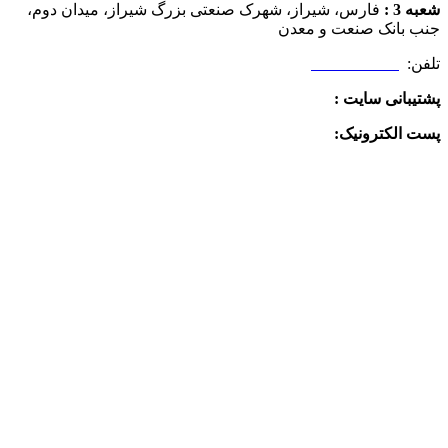
شعبه 3 :
فارس، شیراز، شهرک صنعتی بزرگ شیراز، میدان دوم،
جنب بانک صنعت و معدن
تلفن:
09025506188
پشتیبانی سایت :
09390612819
پست الکترونیک:
info@charkhabzar.com