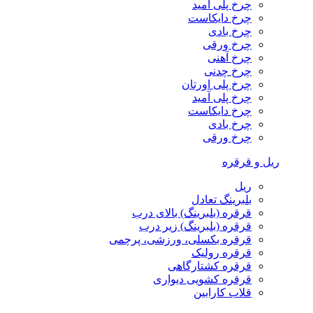
چرخ پلی آمید
چرخ دایکاست
چرخ بادی
چرخ ورقی
چرخ آهنی
چرخ چدنی
چرخ پلی اورتان
چرخ پلی آمید
چرخ دایکاست
چرخ بادی
چرخ ورقی
ریل و قرقره
ریل
بلبرینگ تعادل
قرقره (بلبرینگ) بالای درب
قرقره (بلبرینگ) زیر درب
قرقره بکسلی، ورزشی، پرچمی
قرقره رولیک
قرقره کشتارگاهی
قرقره کشویی دیواری
قلاب کارابین