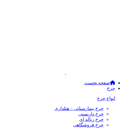
صفحه نخست
چرخ
انواع چرخ
چرخ بیمارستانی – هتلداری
چرخ داربستی
چرخ زباله ای
چرخ فروشگاهی