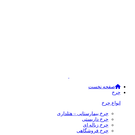
صفحه نخست
چرخ
انواع چرخ
چرخ بیمارستانی – هتلداری
چرخ داربستی
چرخ زباله ای
چرخ فروشگاهی