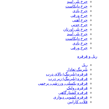
چرخ پلی آمید
چرخ دایکاست
چرخ بادی
چرخ ورقی
چرخ آهنی
چرخ چدنی
چرخ پلی اورتان
چرخ پلی آمید
چرخ دایکاست
چرخ بادی
چرخ ورقی
ریل و قرقره
ریل
بلبرینگ تعادل
قرقره (بلبرینگ) بالای درب
قرقره (بلبرینگ) زیر درب
قرقره بکسلی، ورزشی، پرچمی
قرقره رولیک
قرقره کشتارگاهی
قرقره کشویی دیواری
قلاب کارابین