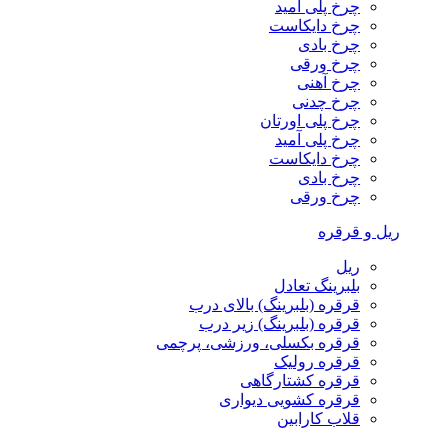
چرخ پلی آمید
چرخ دایکاست
چرخ بادی
چرخ ورقی
چرخ آهنی
چرخ چدنی
چرخ پلی اورتان
چرخ پلی آمید
چرخ دایکاست
چرخ بادی
چرخ ورقی
ریل و قرقره
ریل
بلبرینگ تعادل
قرقره (بلبرینگ) بالای درب
قرقره (بلبرینگ) زیر درب
قرقره بکسلی، ورزشی، پرچمی
قرقره رولیک
قرقره کشتارگاهی
قرقره کشویی دیواری
قلاب کارابین