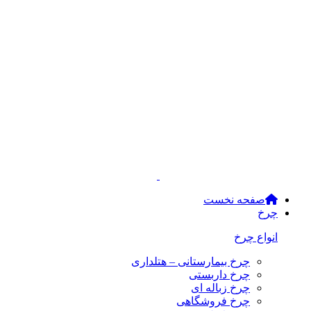
صفحه نخست
چرخ
انواع چرخ
چرخ بیمارستانی – هتلداری
چرخ داربستی
چرخ زباله ای
چرخ فروشگاهی