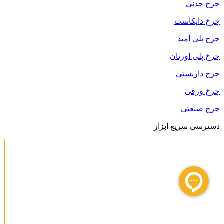
چرخ چدنی
چرخ دایکاست
چرخ پلی آمید
چرخ پلی اورتان
چرخ داربستی
چرخ ورقی
چرخ صنعتی
دسترسی سریع ابزار