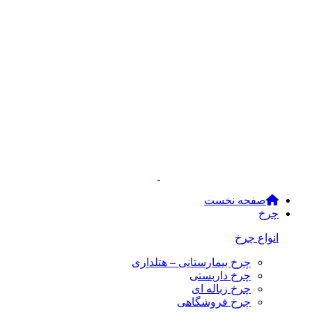
صفحه نخست
چرخ
انواع چرخ
چرخ بیمارستانی – هتلداری
چرخ داربستی
چرخ زباله ای
چرخ فروشگاهی