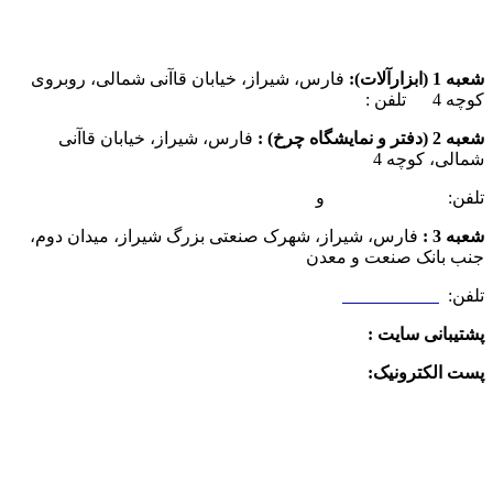
شعبه 1 (ابزارآلات):
فارس، شیراز، خیابان قاآنی شمالی، روبروی
کوچه 4 تلفن :
07137385162
شعبه 2 (دفتر و نمایشگاه چرخ) :
فارس، شیراز، خیابان قاآنی
شمالی، کوچه 4
تلفن:
07132349472
و
07132332354
شعبه 3 :
فارس، شیراز، شهرک صنعتی بزرگ شیراز، میدان دوم،
جنب بانک صنعت و معدن
تلفن:
09025506188
پشتیبانی سایت :
09390612819
پست الکترونیک:
info@charkhabzar.com