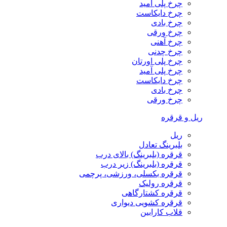
چرخ پلی آمید
چرخ دایکاست
چرخ بادی
چرخ ورقی
چرخ آهنی
چرخ چدنی
چرخ پلی اورتان
چرخ پلی آمید
چرخ دایکاست
چرخ بادی
چرخ ورقی
ریل و قرقره
ریل
بلبرینگ تعادل
قرقره (بلبرینگ) بالای درب
قرقره (بلبرینگ) زیر درب
قرقره بکسلی، ورزشی، پرچمی
قرقره رولیک
قرقره کشتارگاهی
قرقره کشویی دیواری
قلاب کارابین