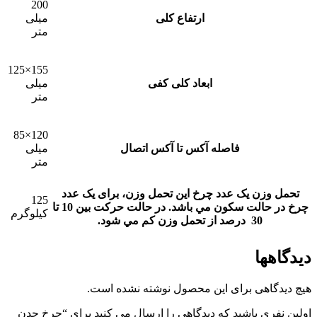
200
ارتفاع کلی
میلی
متر
155×125
ابعاد کلی کفی
میلی
متر
120×85
فاصله آکس تا آکس اتصال
میلی
متر
تحمل وزن یک عدد چرخ
این تحمل وزن، برای يک عدد
125
چرخ در حالت سکون مي باشد. در حالت حرکت بين 10 تا
کیلوگرم
30 درصد از تحمل وزن کم مي شود.
دیدگاهها
هیچ دیدگاهی برای این محصول نوشته نشده است.
اولین نفری باشید که دیدگاهی را ارسال می کنید برای “چرخ چدن