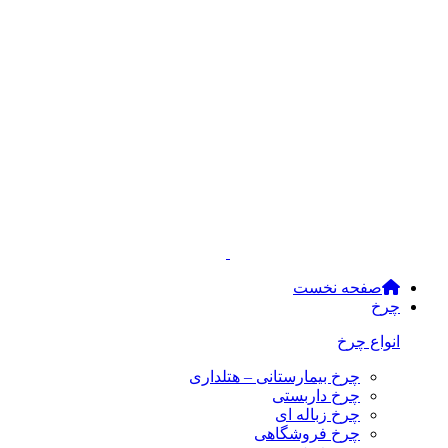
صفحه نخست
چرخ
انواع چرخ
چرخ بیمارستانی – هتلداری
چرخ داربستی
چرخ زباله ای
چرخ فروشگاهی