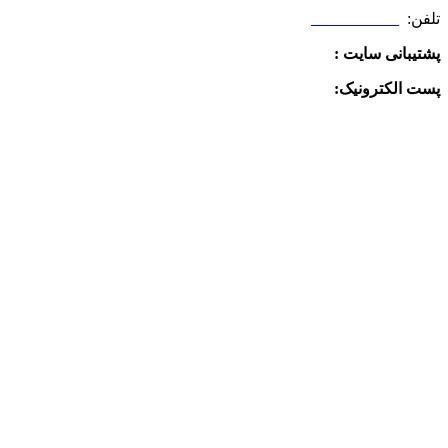
تلفن:
09025506188
پشتیبانی سایت :
09390612819
پست الکترونیک:
info@charkhabzar.com