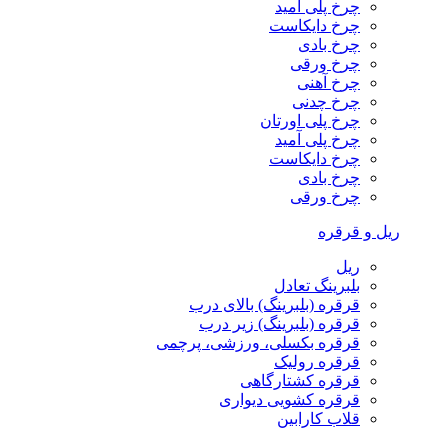
چرخ پلی آمید
چرخ دایکاست
چرخ بادی
چرخ ورقی
چرخ آهنی
چرخ چدنی
چرخ پلی اورتان
چرخ پلی آمید
چرخ دایکاست
چرخ بادی
چرخ ورقی
ریل و قرقره
ریل
بلبرینگ تعادل
قرقره (بلبرینگ) بالای درب
قرقره (بلبرینگ) زیر درب
قرقره بکسلی، ورزشی، پرچمی
قرقره رولیک
قرقره کشتارگاهی
قرقره کشویی دیواری
قلاب کارابین