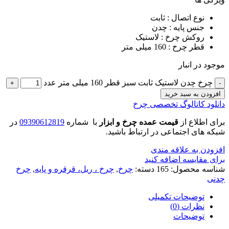
نوع اتصال : ثابت
جنس پایه : چدن
روکش چرخ : لاستیک
قطر چرخ : 160 میلی متر
موجود در انبار
چرخ چدن لاستیک ثابت سبز قطر 160 میلی متر عدد
افزودن به سبد خرید
دانلود کاتالوگ تخصصی چرخ
برای اطلاع از
قیمت عمده چرخ و ابزار
با شماره
09390612819
در
شبکه های اجتماعی در ارتباط باشید.
افزودن به علاقه مندی
برای مقایسه اضافه کنید
شناسه محصول:
165
دسته:
چرخ
,
چرخ ، ریل، قرقره و پایه
,
چرخ
چدنی
توضیحات تکمیلی
نظرات (0)
توضیحات