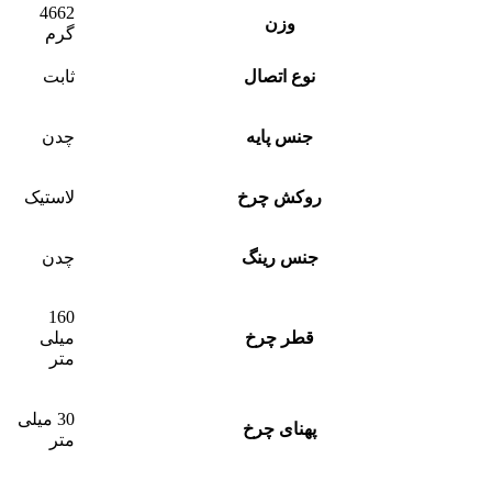
4662
وزن
گرم
نوع اتصال
ثابت
جنس پایه
چدن
روکش چرخ
لاستیک
جنس رینگ
چدن
160
قطر چرخ
میلی
متر
30 میلی
پهنای چرخ
متر