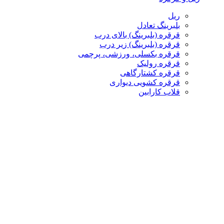
ریل
بلبرینگ تعادل
قرقره (بلبرینگ) بالای درب
قرقره (بلبرینگ) زیر درب
قرقره بکسلی، ورزشی، پرچمی
قرقره رولیک
قرقره کشتارگاهی
قرقره کشویی دیواری
قلاب کارابین