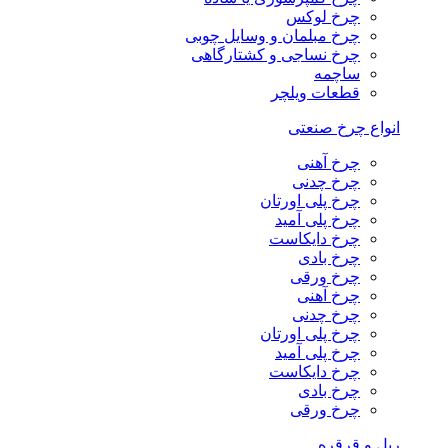
چرخ لوکس
چرخ مبلمان و وسایل چوبی
چرخ نساجی و کشتارگاهی
ساچمه
قطعات ویلچر
انواع چرخ صنعتی
چرخ آهنی
چرخ چدنی
چرخ پلی اورتان
چرخ پلی آمید
چرخ دایکاست
چرخ بادی
چرخ ورقی
چرخ آهنی
چرخ چدنی
چرخ پلی اورتان
چرخ پلی آمید
چرخ دایکاست
چرخ بادی
چرخ ورقی
ریل و قرقره