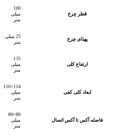
100
قطر چرخ
میلی
متر
25 میلی
پهنای چرخ
متر
135
ارتفاع کلی
میلی
متر
114×116
ابعاد کلی کفی
میلی
متر
80×80
فاصله آکس تا آکس اتصال
میلی
متر