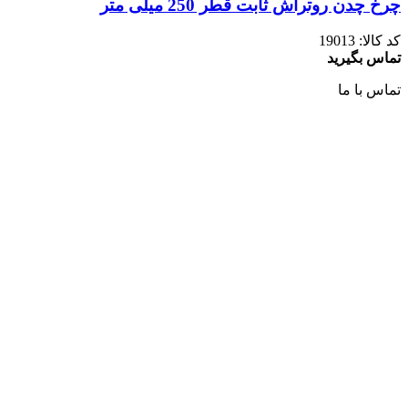
چرخ چدن روتراش ثابت قطر 250 میلی متر
کد کالا:
19013
تماس بگیرید
تماس با ما