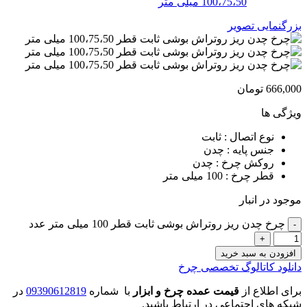
بزرگنمایی تصویر
666,000
تومان
ویژگی ها
نوع اتصال : ثابت
جنس پایه : چدن
روکش چرخ : چدن
قطر چرخ : 100 میلی متر
موجود در انبار
چرخ چدن ریز روتراش بوشی ثابت قطر 100 میلی متر عدد
افزودن به سبد خرید
دانلود کاتالوگ تخصصی چرخ
برای اطلاع از
قیمت عمده چرخ و ابزار
با شماره
09390612819
در
شبکه های اجتماعی در ارتباط باشید.