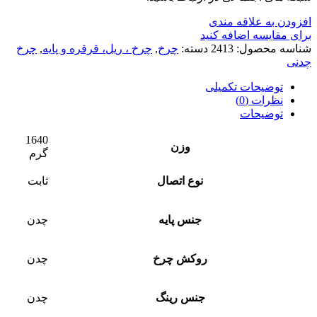
افزودن به علاقه مندی
برای مقایسه اضافه کنید
شناسه محصول:
2413
دسته:
چرخ
,
چرخ ، ریل، قرقره و پایه
,
چرخ
چدنی
توضیحات تکمیلی
نظرات (0)
توضیحات
1640
وزن
گرم
نوع اتصال
ثابت
جنس پایه
چدن
روکش چرخ
چدن
جنس رینگ
چدن