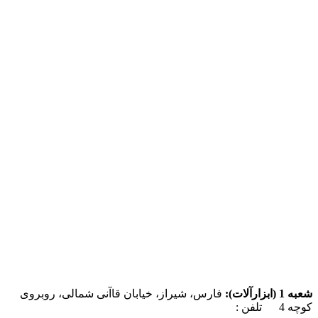
شعبه 1 (ابزارآلات):
فارس، شیراز، خیابان قاآنی شمالی، روبروی
کوچه 4 تلفن :
07137385162