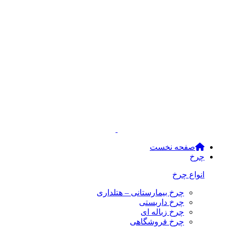
صفحه نخست
چرخ
انواع چرخ
چرخ بیمارستانی – هتلداری
چرخ داربستی
چرخ زباله ای
چرخ فروشگاهی