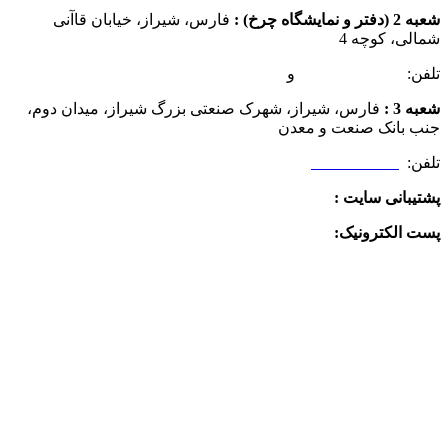
شعبه 2 (دفتر و نمایشگاه چرخ) :
فارس، شیراز، خیابان قاآنی
شمالی، کوچه 4
تلفن:
07132349472
و
07132332354
شعبه 3 :
فارس، شیراز، شهرک صنعتی بزرگ شیراز، میدان دوم،
جنب بانک صنعت و معدن
تلفن:
09025506188
پشتیبانی سایت :
09390612819
پست الکترونیک:
info@charkhabzar.com