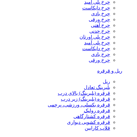
چرخ پلی آمید
چرخ دایکاست
چرخ بادی
چرخ ورقی
چرخ آهنی
چرخ چدنی
چرخ پلی اورتان
چرخ پلی آمید
چرخ دایکاست
چرخ بادی
چرخ ورقی
ریل و قرقره
ریل
بلبرینگ تعادل
قرقره (بلبرینگ) بالای درب
قرقره (بلبرینگ) زیر درب
قرقره بکسلی، ورزشی، پرچمی
قرقره رولیک
قرقره کشتارگاهی
قرقره کشویی دیواری
قلاب کارابین