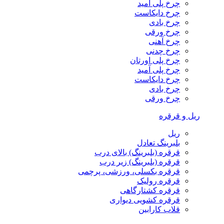
چرخ پلی آمید
چرخ دایکاست
چرخ بادی
چرخ ورقی
چرخ آهنی
چرخ چدنی
چرخ پلی اورتان
چرخ پلی آمید
چرخ دایکاست
چرخ بادی
چرخ ورقی
ریل و قرقره
ریل
بلبرینگ تعادل
قرقره (بلبرینگ) بالای درب
قرقره (بلبرینگ) زیر درب
قرقره بکسلی، ورزشی، پرچمی
قرقره رولیک
قرقره کشتارگاهی
قرقره کشویی دیواری
قلاب کارابین