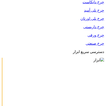
چرخ دایکاست
چرخ پلی آمید
چرخ پلی اورتان
چرخ داربستی
چرخ ورقی
چرخ صنعتی
دسترسی سریع ابزار