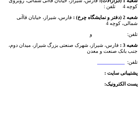
شعبه 1 (ابزارآلات):
فارس، شیراز، خیابان قاآنی شمالی، روبروی
کوچه 4 تلفن :
07137385162
شعبه 2 (دفتر و نمایشگاه چرخ) :
فارس، شیراز، خیابان قاآنی
شمالی، کوچه 4
تلفن:
07132349472
و
07132332354
شعبه 3 :
فارس، شیراز، شهرک صنعتی بزرگ شیراز، میدان دوم،
جنب بانک صنعت و معدن
تلفن:
09025506188
پشتیبانی سایت :
09390612819
پست الکترونیک:
info@charkhabzar.com