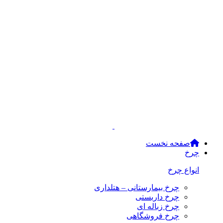
صفحه نخست
چرخ
انواع چرخ
چرخ بیمارستانی – هتلداری
چرخ داربستی
چرخ زباله ای
چرخ فروشگاهی