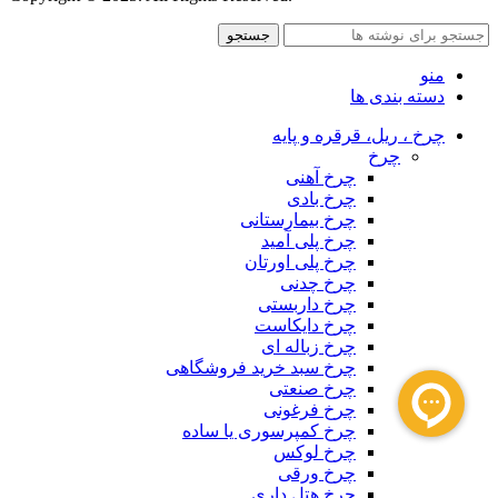
جستجو
منو
دسته بندی ها
چرخ ، ریل، قرقره و پایه
چرخ
چرخ آهنی
چرخ بادی
چرخ بیمارستانی
چرخ پلی آمید
چرخ پلی اورتان
چرخ چدنی
چرخ داربستی
چرخ دایکاست
چرخ زباله ای
چرخ سبد خرید فروشگاهی
چرخ صنعتی
چرخ فرغونی
چرخ کمپرسوری یا ساده
چرخ لوکس
چرخ ورقی
چرخ هتل داری