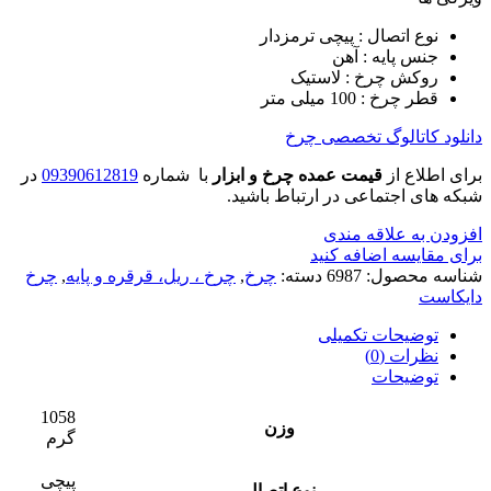
نوع اتصال : پیچی ترمزدار
جنس پایه : آهن
روکش چرخ : لاستیک
قطر چرخ : 100 میلی متر
دانلود کاتالوگ تخصصی چرخ
برای اطلاع از
قیمت عمده چرخ و ابزار
با شماره
09390612819
در
شبکه های اجتماعی در ارتباط باشید.
افزودن به علاقه مندی
برای مقایسه اضافه کنید
شناسه محصول:
6987
دسته:
چرخ
,
چرخ ، ریل، قرقره و پایه
,
چرخ
دایکاست
توضیحات تکمیلی
نظرات (0)
توضیحات
1058
وزن
گرم
پیچی
نوع اتصال