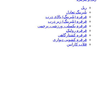
ریل
بلبرینگ تعادل
قرقره (بلبرینگ) بالای درب
قرقره (بلبرینگ) زیر درب
قرقره بکسلی، ورزشی، پرچمی
قرقره رولیک
قرقره کشتارگاهی
قرقره کشویی دیواری
قلاب کارابین