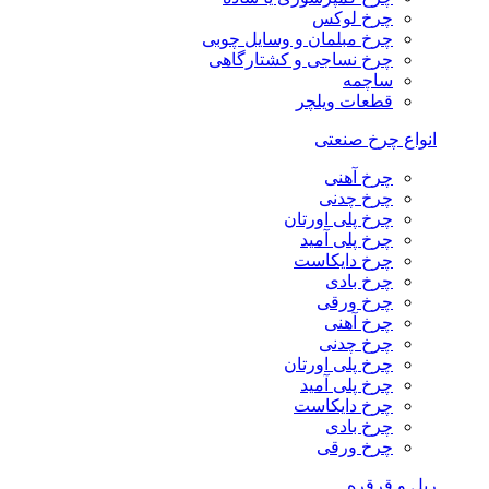
چرخ لوکس
چرخ مبلمان و وسایل چوبی
چرخ نساجی و کشتارگاهی
ساچمه
قطعات ویلچر
انواع چرخ صنعتی
چرخ آهنی
چرخ چدنی
چرخ پلی اورتان
چرخ پلی آمید
چرخ دایکاست
چرخ بادی
چرخ ورقی
چرخ آهنی
چرخ چدنی
چرخ پلی اورتان
چرخ پلی آمید
چرخ دایکاست
چرخ بادی
چرخ ورقی
ریل و قرقره