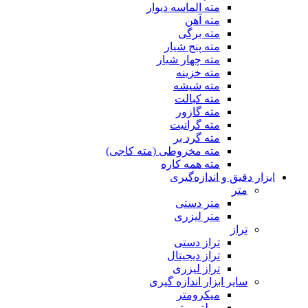
مته الماسه دیوار
مته آهن
مته برگی
مته پنج شیار
مته چهار شیار
مته خزینه
مته شیشه
مته کبالت
مته گازور
مته گرانیت
مته گرد بر
مته مخروطی (مته کاجی)
مته همه کاره
ابزار دقیق و اندازه‌گیری
متر
متر دستی
متر لیزری
تراز
تراز دستی
تراز دیجیتال
تراز لیزری
سایر ابزار اندازه گیری
میکرومتر
مولتی متر