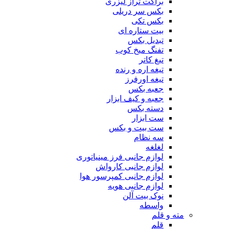
براکت تراز لیزری
بکس سر دریلی
بکس تکی
بیت ستاره ای
تبدیل بکس
تفنگ میخ کوب
تیغ کاتر
تیغه اره و رنده
تیغه اورفرز
جعبه بکس
جعبه و کیف ابزار
دسته بکس
ست ابزار
ست بیت و بکس
سه نظام
لغلغه
لوازم جانبی فرز مینیاتوری
لوازم جانبی کارواش
لوازم جانبی کمپرسور هوا
لوازم جانبی هویه
نوک بیت آلن
واسطه
مته و قلم
قلم