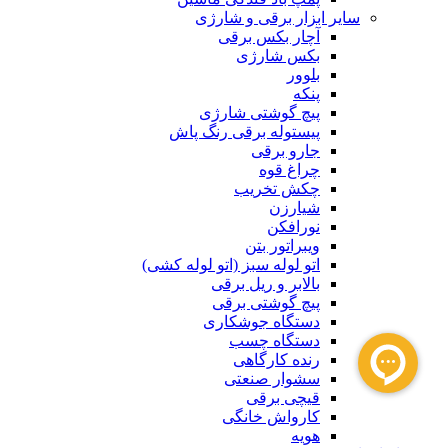
سایر ابزار برقی و شارژی
آچار بکس برقی
بکس شارژی
بلوور
پنکه
پیچ گوشتی شارژی
پیستوله برقی رنگ پاش
جارو برقی
چراغ قوه
چکش تخریب
شیارزن
نورافکن
ویبراتور بتن
اتو لوله سبز (اتو لوله کشی)
بالابر و ریل برقی
پیچ گوشتی برقی
دستگاه جوشکاری
دستگاه چسب
رنده کارگاهی
سشوار صنعتی
قیچی برقی
کارواش خانگی
هویه