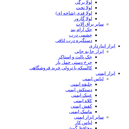
لولا برگی
لولا تخت
لولا قدی (شاخه ای)
لولا گازور
سایر یراق آلات
جک آرام بند
چشمی درب
دستگیره درب اتاقی
ابزار انبارداری
ابزار جا به جایی
جک پالت و استاکر
چرخ دستی حمل بار
کالسکه یا ترولی خرید فروشگاهی
ابزار ایمنی
لباس ایمنی
جلیقه ایمنی
دستکش ایمنی
عینک ایمنی
کلاه ایمنی
کفش ایمنی
ماسک ایمنی
سایر ابزار ایمنی
لباس کار
محافظ گوش