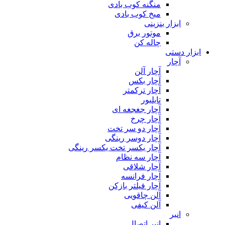
منگنه کوب بادی
میخ کوب بادی
ابزار بنزینی
موتور برق
چاله کن
ابزار دستی
آچار
آچار آلن
آچار بکس
آچار ترکمتر
تایلیور
آچار جغجغه ای
آچار چرخ
آچار دو سر تخت
آچار دوسر رینگی
آچار یکسر تخت یکسر رینگی
آچار سه نظام
آچار شلاقی
آچار فرانسه
آچار فیلتر بازکن
آلن چاقویی
آلن کیفی
انبر
انبر اتصال