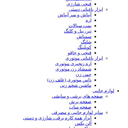
قیچی شارژی
ابزار باغبانی دستی
آبپاش و سر آبپاش
اره
پمپ سیالات
تبر، بیل و کلنگ
سمپاش
شلنگ
کوپلینگ
قیچی و چاقو
ابزار باغبانی موتوری
اره زنجیری موتوری
شمشاد زن موتوری
چمن زن
داس موتوری (علف زن)
ماشین شخم زنی
لوازم جانبی
صفحه های برشی و سایشی
صفحه برش
صفحه ساب
سایر لوازم جانبی و مصرفی
ابزار همه کاره برقی، شارژی و دستی
آلن بکس