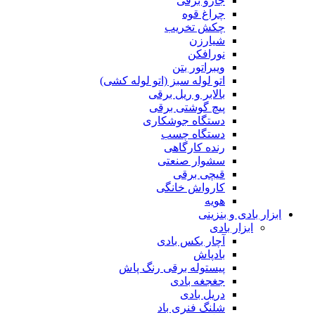
جارو برقی
چراغ قوه
چکش تخریب
شیارزن
نورافکن
ویبراتور بتن
اتو لوله سبز (اتو لوله کشی)
بالابر و ریل برقی
پیچ گوشتی برقی
دستگاه جوشکاری
دستگاه چسب
رنده کارگاهی
سشوار صنعتی
قیچی برقی
کارواش خانگی
هویه
ابزار بادی و بنزینی
ابزار بادی
آچار بکس بادی
بادپاش
پیستوله برقی رنگ پاش
جغجغه بادی
دریل بادی
شلنگ فنری باد