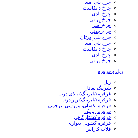
چرخ پلی آمید
چرخ دایکاست
چرخ بادی
چرخ ورقی
چرخ آهنی
چرخ چدنی
چرخ پلی اورتان
چرخ پلی آمید
چرخ دایکاست
چرخ بادی
چرخ ورقی
ریل و قرقره
ریل
بلبرینگ تعادل
قرقره (بلبرینگ) بالای درب
قرقره (بلبرینگ) زیر درب
قرقره بکسلی، ورزشی، پرچمی
قرقره رولیک
قرقره کشتارگاهی
قرقره کشویی دیواری
قلاب کارابین