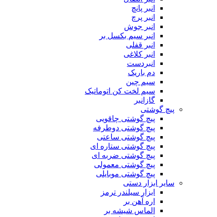
انبر پانچ
انبر پرچ
انبر جوش
انبر سیم بکسل بر
انبر قفلی
انبر کلاغی
انبردست
دم باریک
سیم چین
سیم لخت کن اتوماتیک
گازانبر
پیچ گوشتی
پیچ گوشتی چاقویی
پیچ گوشتی دوطرفه
پیچ گوشتی ساعتی
پیچ گوشتی ستاره ای
پیچ گوشتی ضربه ای
پیچ گوشتی معمولی
پیچ گوشتی موبایلی
سایر ابزار دستی
ابزار سیلندر ترمز
اره آهن بر
الماس شیشه بر