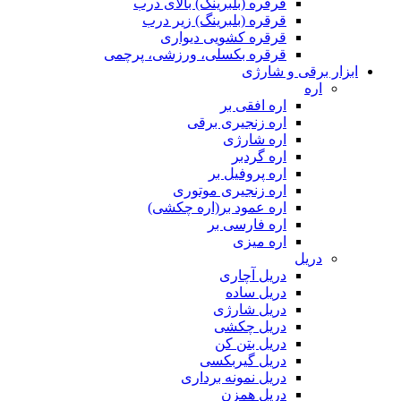
قرقره (بلبرینگ) بالای درب
قرقره (بلبرینگ) زیر درب
قرقره کشویی دیواری
قرقره بکسلی، ورزشی، پرچمی
ابزار برقی و شارژی
اره
اره افقی بر
اره زنجیری برقی
اره شارژی
اره گردبر
اره پروفیل بر
اره زنجیری موتوری
اره عمود بر(اره چکشی)
اره فارسی بر
اره میزی
دریل
دریل آچاری
دریل ساده
دریل شارژی
دریل چکشی
دریل بتن کن
دریل گیربکسی
دریل نمونه برداری
دریل همزن