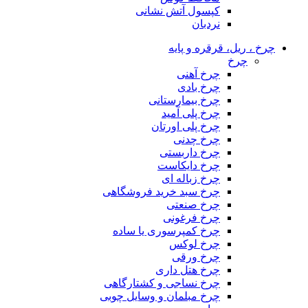
کپسول آتش نشانی
نردبان
چرخ ، ریل، قرقره و پایه
چرخ
چرخ آهنی
چرخ بادی
چرخ بیمارستانی
چرخ پلی آمید
چرخ پلی اورتان
چرخ چدنی
چرخ داربستی
چرخ دایکاست
چرخ زباله ای
چرخ سبد خرید فروشگاهی
چرخ صنعتی
چرخ فرغونی
چرخ کمپرسوری یا ساده
چرخ لوکس
چرخ ورقی
چرخ هتل داری
چرخ نساجی و کشتارگاهی
چرخ مبلمان و وسایل چوبی