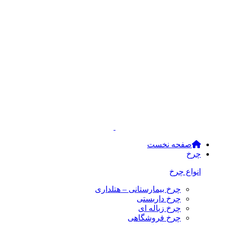
صفحه نخست
چرخ
انواع چرخ
چرخ بیمارستانی – هتلداری
چرخ داربستی
چرخ زباله ای
چرخ فروشگاهی