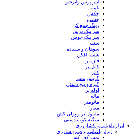
انبر پرس وایرشو
تلمبه
چکش
چسب
رینگ جمع کن
سر پیک برش
سر پیک جوش
سنبه
سوهان و سنباده
شعله افکن
فازمتر
کابل بر
کاتر
گریس پمپ
گیره و پیچ دستی
لوله بر
ماله
مانومتر
مغار
مفتول بر و پولی کش
منگنه کوب دستی
ابزار باغبانی و کشاورزی
ابزار باغبانی برقی و شارژی
پمپ کف کش