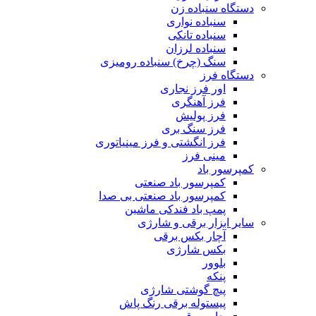
دستگاه سنباده زن
سنباده نواری
سنباده تانکی
سنباده لرزان
سنگ (چرخ) سنباده رومیزی
دستگاه فرز
اور فرز نجاری
فرز آهنگری
فرز پولیش
فرز سنگ بری
فرز انگشتی و فرز مینیاتوری
مینی فرز
کمپرسور باد
کمپرسور باد صنعتی
کمپرسور باد صنعتی بی صدا
پمپ باد فندکی ماشین
سایر ابزار برقی و شارژی
آچار بکس برقی
بکس شارژی
بلوور
پنکه
پیچ گوشتی شارژی
پیستوله برقی رنگ پاش