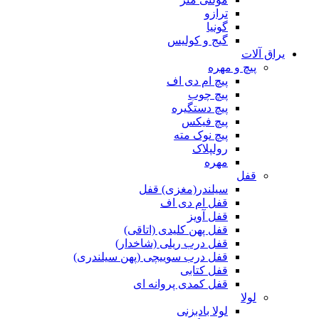
ترازو
گونیا
گیج و کولیس
یراق آلات
پیچ و مهره
پیچ ام دی اف
پیچ چوب
پیچ دستگیره
پیچ فیکس
پیچ نوک مته
رولپلاک
مهره
قفل
سیلندر(مغزی) قفل
قفل ام دی اف
قفل آویز
قفل پهن کلیدی (اتاقی)
قفل درب ریلی (شاخدار)
قفل درب سوییچی (پهن سیلندری)
قفل کتابی
قفل کمدی پروانه ای
لولا
لولا بادبزنی