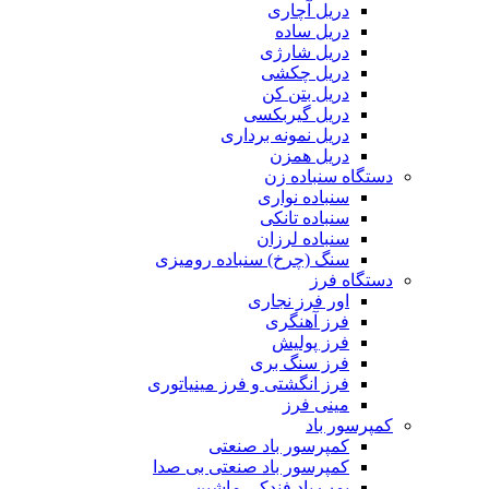
دریل آچاری
دریل ساده
دریل شارژی
دریل چکشی
دریل بتن کن
دریل گیربکسی
دریل نمونه برداری
دریل همزن
دستگاه سنباده زن
سنباده نواری
سنباده تانکی
سنباده لرزان
سنگ (چرخ) سنباده رومیزی
دستگاه فرز
اور فرز نجاری
فرز آهنگری
فرز پولیش
فرز سنگ بری
فرز انگشتی و فرز مینیاتوری
مینی فرز
کمپرسور باد
کمپرسور باد صنعتی
کمپرسور باد صنعتی بی صدا
پمپ باد فندکی ماشین