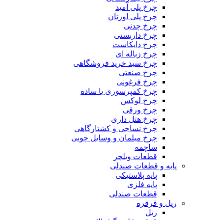
چرخ پلی آمید
چرخ پلی اورتان
چرخ چدنی
چرخ داربستی
چرخ دایکاست
چرخ زباله ای
چرخ سبد خرید فروشگاهی
چرخ صنعتی
چرخ فرغونی
چرخ کمپرسوری یا ساده
چرخ لوکس
چرخ ورقی
چرخ هتل داری
چرخ نساجی و کشتارگاهی
چرخ مبلمان و وسایل چوبی
ساچمه
قطعات ویلچر
پایه و قطعات صندلی
پایه پلاستیکی
پایه فلزی
قطعات صندلی
ریل و قرقره
ریل