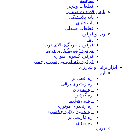
ساچمه
قطعات ویلچر
پایه و قطعات صندلی
پایه پلاستیکی
پایه فلزی
قطعات صندلی
ریل و قرقره
ریل
قرقره (بلبرینگ) بالای درب
قرقره (بلبرینگ) زیر درب
قرقره کشویی دیواری
قرقره بکسلی، ورزشی، پرچمی
ابزار برقی و شارژی
اره
اره افقی بر
اره زنجیری برقی
اره شارژی
اره گردبر
اره پروفیل بر
اره زنجیری موتوری
اره عمود بر(اره چکشی)
اره فارسی بر
اره میزی
دریل