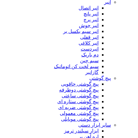
انبر
انبر اتصال
انبر پانچ
انبر پرچ
انبر جوش
انبر سیم بکسل بر
انبر قفلی
انبر کلاغی
انبردست
دم باریک
سیم چین
سیم لخت کن اتوماتیک
گازانبر
پیچ گوشتی
پیچ گوشتی چاقویی
پیچ گوشتی دوطرفه
پیچ گوشتی ساعتی
پیچ گوشتی ستاره ای
پیچ گوشتی ضربه ای
پیچ گوشتی معمولی
پیچ گوشتی موبایلی
سایر ابزار دستی
ابزار سیلندر ترمز
اره آهن بر