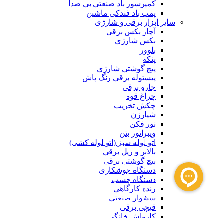
کمپرسور باد صنعتی بی صدا
پمپ باد فندکی ماشین
سایر ابزار برقی و شارژی
آچار بکس برقی
بکس شارژی
بلوور
پنکه
پیچ گوشتی شارژی
پیستوله برقی رنگ پاش
جارو برقی
چراغ قوه
چکش تخریب
شیارزن
نورافکن
ویبراتور بتن
اتو لوله سبز (اتو لوله کشی)
بالابر و ریل برقی
پیچ گوشتی برقی
دستگاه جوشکاری
دستگاه چسب
رنده کارگاهی
سشوار صنعتی
قیچی برقی
کارواش خانگی