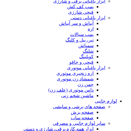
ابزار باغبانی برقی و شارژی
پمپ کف کش
قیچی شارژی
ابزار باغبانی دستی
آبپاش و سر آبپاش
اره
پمپ سیالات
تبر، بیل و کلنگ
سمپاش
شلنگ
کوپلینگ
قیچی و چاقو
ابزار باغبانی موتوری
اره زنجیری موتوری
شمشاد زن موتوری
چمن زن
داس موتوری (علف زن)
ماشین شخم زنی
لوازم جانبی
صفحه های برشی و سایشی
صفحه برش
صفحه ساب
سایر لوازم جانبی و مصرفی
ابزار همه کاره برقی، شارژی و دستی