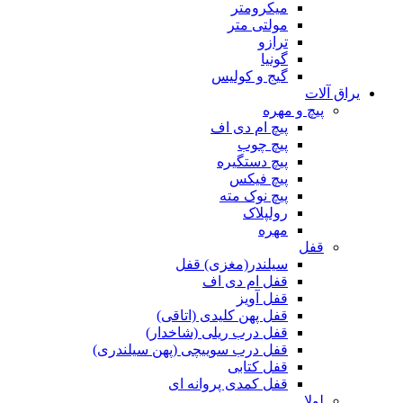
میکرومتر
مولتی متر
ترازو
گونیا
گیج و کولیس
یراق آلات
پیچ و مهره
پیچ ام دی اف
پیچ چوب
پیچ دستگیره
پیچ فیکس
پیچ نوک مته
رولپلاک
مهره
قفل
سیلندر(مغزی) قفل
قفل ام دی اف
قفل آویز
قفل پهن کلیدی (اتاقی)
قفل درب ریلی (شاخدار)
قفل درب سوییچی (پهن سیلندری)
قفل کتابی
قفل کمدی پروانه ای
لولا