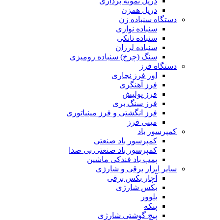
دریل نمونه برداری
دریل همزن
دستگاه سنباده زن
سنباده نواری
سنباده تانکی
سنباده لرزان
سنگ (چرخ) سنباده رومیزی
دستگاه فرز
اور فرز نجاری
فرز آهنگری
فرز پولیش
فرز سنگ بری
فرز انگشتی و فرز مینیاتوری
مینی فرز
کمپرسور باد
کمپرسور باد صنعتی
کمپرسور باد صنعتی بی صدا
پمپ باد فندکی ماشین
سایر ابزار برقی و شارژی
آچار بکس برقی
بکس شارژی
بلوور
پنکه
پیچ گوشتی شارژی