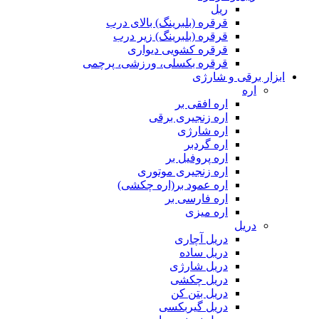
ریل
قرقره (بلبرینگ) بالای درب
قرقره (بلبرینگ) زیر درب
قرقره کشویی دیواری
قرقره بکسلی، ورزشی، پرچمی
ابزار برقی و شارژی
اره
اره افقی بر
اره زنجیری برقی
اره شارژی
اره گردبر
اره پروفیل بر
اره زنجیری موتوری
اره عمود بر(اره چکشی)
اره فارسی بر
اره میزی
دریل
دریل آچاری
دریل ساده
دریل شارژی
دریل چکشی
دریل بتن کن
دریل گیربکسی