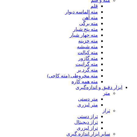
مته و قلم
قلم
مته الماسه دیوار
مته آهن
مته برگی
مته پنج شیار
مته چهار شیار
مته خزینه
مته شیشه
مته کبالت
مته گازور
مته گرانیت
مته گرد بر
مته مخروطی (مته کاجی)
مته همه کاره
ابزار دقیق و اندازه‌گیری
متر
متر دستی
متر لیزری
تراز
تراز دستی
تراز دیجیتال
تراز لیزری
سایر ابزار اندازه گیری