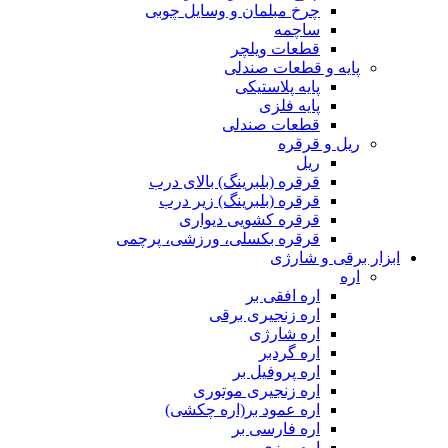
چرخ مبلمان و وسایل چوبی
ساچمه
قطعات ویلچر
پایه و قطعات صندلی
پایه پلاستیکی
پایه فلزی
قطعات صندلی
ریل و قرقره
ریل
قرقره (بلبرینگ) بالای درب
قرقره (بلبرینگ) زیر درب
قرقره کشویی دیواری
قرقره بکسلی، ورزشی، پرچمی
ابزار برقی و شارژی
اره
اره افقی بر
اره زنجیری برقی
اره شارژی
اره گردبر
اره پروفیل بر
اره زنجیری موتوری
اره عمود بر(اره چکشی)
اره فارسی بر
اره میزی