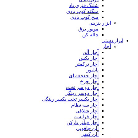
شلنگ فنری باد
منگنه کوب بادی
میخ کوب بادی
ابزار بنزینی
موتور برق
چاله کن
ابزار دستی
آچار
آچار آلن
آچار بکس
آچار ترکمتر
تایلیور
آچار جغجغه ای
آچار چرخ
آچار دو سر تخت
آچار دوسر رینگی
آچار یکسر تخت یکسر رینگی
آچار سه نظام
آچار شلاقی
آچار فرانسه
آچار فیلتر بازکن
آلن چاقویی
آلن کیفی