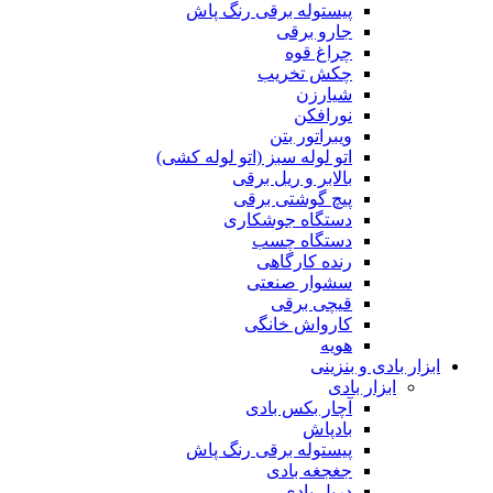
پیستوله برقی رنگ پاش
جارو برقی
چراغ قوه
چکش تخریب
شیارزن
نورافکن
ویبراتور بتن
اتو لوله سبز (اتو لوله کشی)
بالابر و ریل برقی
پیچ گوشتی برقی
دستگاه جوشکاری
دستگاه چسب
رنده کارگاهی
سشوار صنعتی
قیچی برقی
کارواش خانگی
هویه
ابزار بادی و بنزینی
ابزار بادی
آچار بکس بادی
بادپاش
پیستوله برقی رنگ پاش
جغجغه بادی
دریل بادی