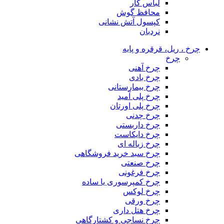
لباس کار
محافظ گوش
کپسول آتش نشانی
نردبان
چرخ ، ریل، قرقره و پایه
چرخ
چرخ آهنی
چرخ بادی
چرخ بیمارستانی
چرخ پلی آمید
چرخ پلی اورتان
چرخ چدنی
چرخ داربستی
چرخ دایکاست
چرخ زباله ای
چرخ سبد خرید فروشگاهی
چرخ صنعتی
چرخ فرغونی
چرخ کمپرسوری یا ساده
چرخ لوکس
چرخ ورقی
چرخ هتل داری
چرخ نساجی و کشتارگاهی