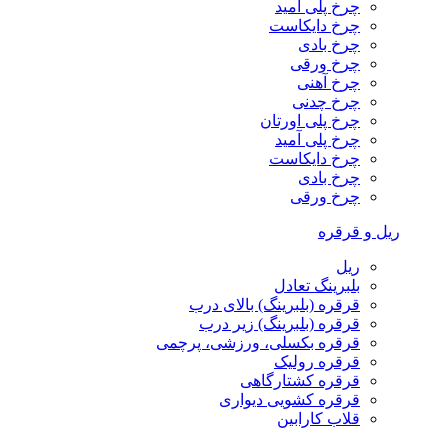
چرخ پلی آمید
چرخ دایکاست
چرخ بادی
چرخ ورقی
چرخ آهنی
چرخ چدنی
چرخ پلی اورتان
چرخ پلی آمید
چرخ دایکاست
چرخ بادی
چرخ ورقی
ریل و قرقره
ریل
بلبرینگ تعادل
قرقره (بلبرینگ) بالای درب
قرقره (بلبرینگ) زیر درب
قرقره بکسلی، ورزشی، پرچمی
قرقره رولیک
قرقره کشتارگاهی
قرقره کشویی دیواری
قلاب کارابین