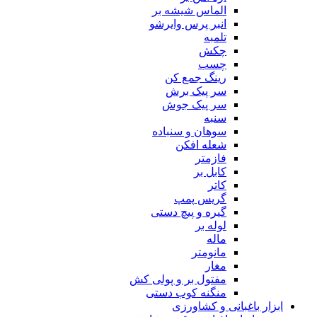
الماس شیشه بر
انبر پرس وایرشو
تلمبه
چکش
چسب
رینگ جمع کن
سر پیک برش
سر پیک جوش
سنبه
سوهان و سنباده
شعله افکن
فازمتر
کابل بر
کاتر
گریس پمپ
گیره و پیچ دستی
لوله بر
ماله
مانومتر
مغار
مفتول بر و پولی کش
منگنه کوب دستی
ابزار باغبانی و کشاورزی