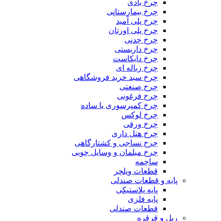
چرخ بادی
چرخ بیمارستانی
چرخ پلی آمید
چرخ پلی اورتان
چرخ چدنی
چرخ داربستی
چرخ دایکاست
چرخ زباله ای
چرخ سبد خرید فروشگاهی
چرخ صنعتی
چرخ فرغونی
چرخ کمپرسوری یا ساده
چرخ لوکس
چرخ ورقی
چرخ هتل داری
چرخ نساجی و کشتارگاهی
چرخ مبلمان و وسایل چوبی
ساچمه
قطعات ویلچر
پایه و قطعات صندلی
پایه پلاستیکی
پایه فلزی
قطعات صندلی
ریل و قرقره