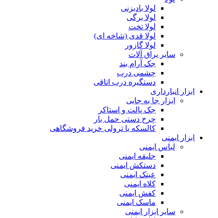
لولا بادبزنی
لولا برگی
لولا تخت
لولا قدی (شاخه ای)
لولا گازور
سایر یراق آلات
جک آرام بند
چشمی درب
دستگیره درب اتاقی
ابزار انبارداری
ابزار جا به جایی
جک پالت و استاکر
چرخ دستی حمل بار
کالسکه یا ترولی خرید فروشگاهی
ابزار ایمنی
لباس ایمنی
جلیقه ایمنی
دستکش ایمنی
عینک ایمنی
کلاه ایمنی
کفش ایمنی
ماسک ایمنی
سایر ابزار ایمنی