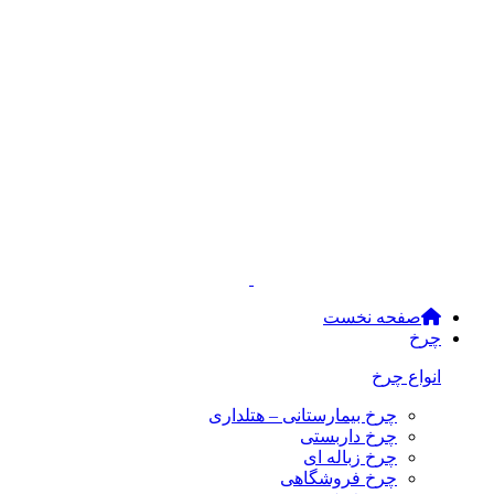
صفحه نخست
چرخ
انواع چرخ
چرخ بیمارستانی – هتلداری
چرخ داربستی
چرخ زباله ای
چرخ فروشگاهی