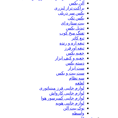
آلن بکس
براکت تراز لیزری
بکس سر دریلی
بکس تکی
بیت ستاره ای
تبدیل بکس
تفنگ میخ کوب
تیغ کاتر
تیغه اره و رنده
تیغه اورفرز
جعبه بکس
جعبه و کیف ابزار
دسته بکس
ست ابزار
ست بیت و بکس
سه نظام
لغلغه
لوازم جانبی فرز مینیاتوری
لوازم جانبی کارواش
لوازم جانبی کمپرسور هوا
لوازم جانبی هویه
نوک بیت آلن
واسطه