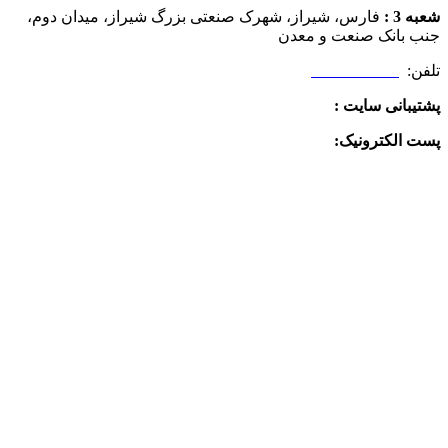
شعبه 3 :
فارس، شیراز، شهرک صنعتی بزرگ شیراز، میدان دوم،
جنب بانک صنعت و معدن
تلفن:
09025506188
پشتیبانی سایت :
09390612819
پست الکترونیک:
info@charkhabzar.com