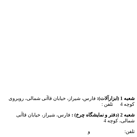
شعبه 1 (ابزارآلات):
فارس، شیراز، خیابان قاآنی شمالی، روبروی
کوچه 4 تلفن :
07137385162
شعبه 2 (دفتر و نمایشگاه چرخ) :
فارس، شیراز، خیابان قاآنی
شمالی، کوچه 4
تلفن:
07132349472
و
07132332354