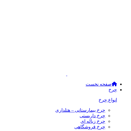
صفحه نخست
چرخ
انواع چرخ
چرخ بیمارستانی – هتلداری
چرخ داربستی
چرخ زباله ای
چرخ فروشگاهی