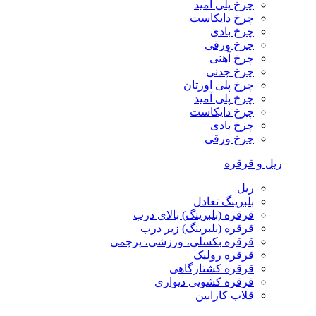
چرخ پلی آمید
چرخ دایکاست
چرخ بادی
چرخ ورقی
چرخ آهنی
چرخ چدنی
چرخ پلی اورتان
چرخ پلی آمید
چرخ دایکاست
چرخ بادی
چرخ ورقی
ریل و قرقره
ریل
بلبرینگ تعادل
قرقره (بلبرینگ) بالای درب
قرقره (بلبرینگ) زیر درب
قرقره بکسلی، ورزشی، پرچمی
قرقره رولیک
قرقره کشتارگاهی
قرقره کشویی دیواری
قلاب کارابین