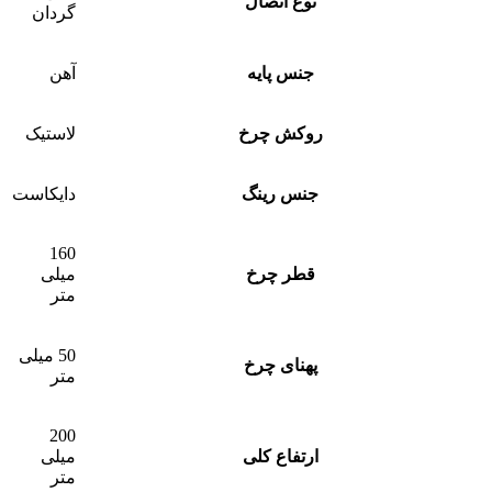
نوع اتصال
گردان
جنس پایه
آهن
روکش چرخ
لاستیک
جنس رینگ
دایکاست
160
قطر چرخ
میلی
متر
50 میلی
پهنای چرخ
متر
200
ارتفاع کلی
میلی
متر