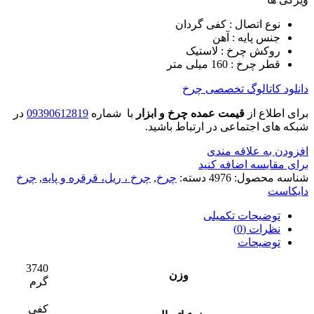
نوع اتصال : کفی گردان
جنس پایه : آهن
روکش چرخ : لاستیک
قطر چرخ : 160 میلی متر
دانلود کاتالوگ تخصصی چرخ
برای اطلاع از
قیمت عمده چرخ و ابزار
با شماره
09390612819
در
شبکه های اجتماعی در ارتباط باشید.
افزودن به علاقه مندی
برای مقایسه اضافه کنید
شناسه محصول:
4976
دسته:
چرخ
,
چرخ ، ریل، قرقره و پایه
,
چرخ
دایکاست
توضیحات تکمیلی
نظرات (0)
توضیحات
3740
وزن
گرم
کفی