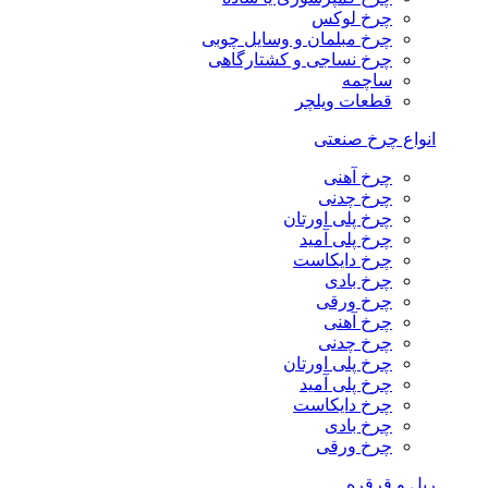
چرخ لوکس
چرخ مبلمان و وسایل چوبی
چرخ نساجی و کشتارگاهی
ساچمه
قطعات ویلچر
انواع چرخ صنعتی
چرخ آهنی
چرخ چدنی
چرخ پلی اورتان
چرخ پلی آمید
چرخ دایکاست
چرخ بادی
چرخ ورقی
چرخ آهنی
چرخ چدنی
چرخ پلی اورتان
چرخ پلی آمید
چرخ دایکاست
چرخ بادی
چرخ ورقی
ریل و قرقره