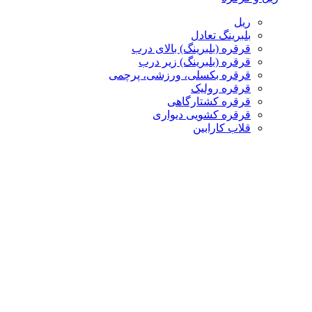
ریل
بلبرینگ تعادل
قرقره (بلبرینگ) بالای درب
قرقره (بلبرینگ) زیر درب
قرقره بکسلی، ورزشی، پرچمی
قرقره رولیک
قرقره کشتارگاهی
قرقره کشویی دیواری
قلاب کارابین