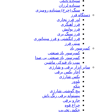
سنباده تانکی
سنباده لرزان
سنگ (چرخ) سنباده رومیزی
دستگاه فرز
اور فرز نجاری
فرز آهنگری
فرز پولیش
فرز سنگ بری
فرز انگشتی و فرز مینیاتوری
مینی فرز
کمپرسور باد
کمپرسور باد صنعتی
کمپرسور باد صنعتی بی صدا
پمپ باد فندکی ماشین
سایر ابزار برقی و شارژی
آچار بکس برقی
بکس شارژی
بلوور
پنکه
پیچ گوشتی شارژی
پیستوله برقی رنگ پاش
جارو برقی
چراغ قوه
چکش تخریب