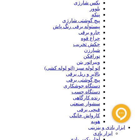
بکس شارژی
بلوور
پنکه
پیچ گوشتی شارژی
پیستوله برقی رنگ پاش
جارو برقی
چراغ قوه
چکش تخریب
شیارزن
نورافکن
ویبراتور بتن
اتو لوله سبز (اتو لوله کشی)
بالابر و ریل برقی
پیچ گوشتی برقی
دستگاه جوشکاری
دستگاه چسب
رنده کارگاهی
سشوار صنعتی
قیچی برقی
کارواش خانگی
هویه
ابزار بادی و بنزینی
ابزار بادی
آچار بکس بادی