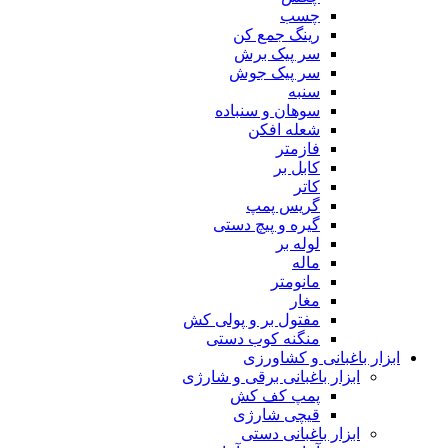
چسب
رینگ جمع کن
سر پیک برش
سر پیک جوش
سنبه
سوهان و سنباده
شعله افکن
فازمتر
کابل بر
کاتر
گریس پمپ
گیره و پیچ دستی
لوله بر
ماله
مانومتر
مغار
مفتول بر و پولی کش
منگنه کوب دستی
ابزار باغبانی و کشاورزی
ابزار باغبانی برقی و شارژی
پمپ کف کش
قیچی شارژی
ابزار باغبانی دستی