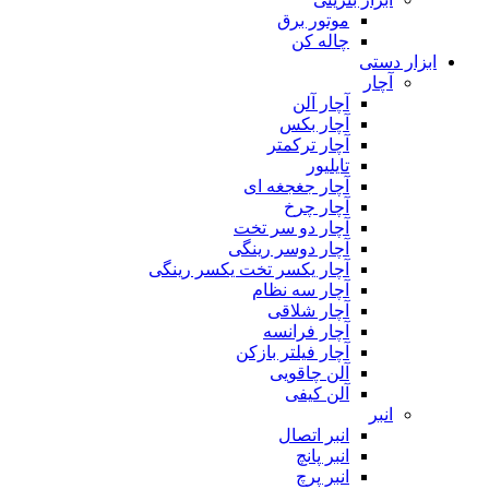
موتور برق
چاله کن
ابزار دستی
آچار
آچار آلن
آچار بکس
آچار ترکمتر
تایلیور
آچار جغجغه ای
آچار چرخ
آچار دو سر تخت
آچار دوسر رینگی
آچار یکسر تخت یکسر رینگی
آچار سه نظام
آچار شلاقی
آچار فرانسه
آچار فیلتر بازکن
آلن چاقویی
آلن کیفی
انبر
انبر اتصال
انبر پانچ
انبر پرچ