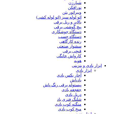
شیارزن
نورافکن
ویبراتور بتن
اتو لوله سبز (اتو لوله کشی)
بالابر و ریل برقی
پیچ گوشتی برقی
دستگاه جوشکاری
دستگاه چسب
رنده کارگاهی
سشوار صنعتی
قیچی برقی
کارواش خانگی
هویه
ابزار بادی و بنزینی
ابزار بادی
آچار بکس بادی
بادپاش
پیستوله برقی رنگ پاش
جغجغه بادی
دریل بادی
شلنگ فنری باد
منگنه کوب بادی
میخ کوب بادی
ابزار بنزینی