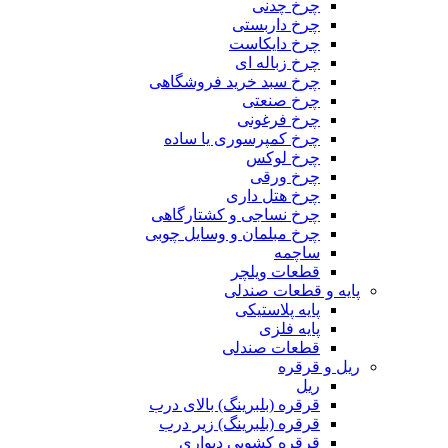
چرخ چدنی
چرخ داربستی
چرخ دایکاست
چرخ زباله ای
چرخ سبد خرید فروشگاهی
چرخ صنعتی
چرخ فرغونی
چرخ کمپرسوری یا ساده
چرخ لوکس
چرخ ورقی
چرخ هتل داری
چرخ نساجی و کشتارگاهی
چرخ مبلمان و وسایل چوبی
ساچمه
قطعات ویلچر
پایه و قطعات صندلی
پایه پلاستیکی
پایه فلزی
قطعات صندلی
ریل و قرقره
ریل
قرقره (بلبرینگ) بالای درب
قرقره (بلبرینگ) زیر درب
قرقره کشویی دیواری