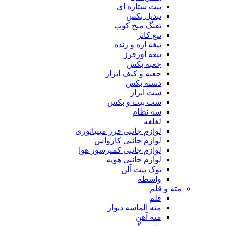
بیت ستاره ای
تبدیل بکس
تفنگ میخ کوب
تیغ کاتر
تیغه اره و رنده
تیغه اورفرز
جعبه بکس
جعبه و کیف ابزار
دسته بکس
ست ابزار
ست بیت و بکس
سه نظام
لغلغه
لوازم جانبی فرز مینیاتوری
لوازم جانبی کارواش
لوازم جانبی کمپرسور هوا
لوازم جانبی هویه
نوک بیت آلن
واسطه
مته و قلم
قلم
مته الماسه دیوار
مته آهن