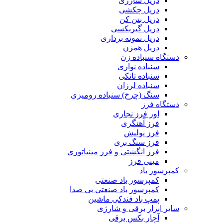
دریل شارژی
دریل چکشی
دریل بتن کن
دریل گیربکسی
دریل نمونه برداری
دریل همزن
دستگاه سنباده زن
سنباده نواری
سنباده تانکی
سنباده لرزان
سنگ (چرخ) سنباده رومیزی
دستگاه فرز
اور فرز نجاری
فرز آهنگری
فرز پولیش
فرز سنگ بری
فرز انگشتی و فرز مینیاتوری
مینی فرز
کمپرسور باد
کمپرسور باد صنعتی
کمپرسور باد صنعتی بی صدا
پمپ باد فندکی ماشین
سایر ابزار برقی و شارژی
آچار بکس برقی