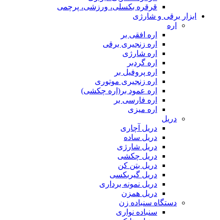
قرقره بکسلی، ورزشی، پرچمی
ابزار برقی و شارژی
اره
اره افقی بر
اره زنجیری برقی
اره شارژی
اره گردبر
اره پروفیل بر
اره زنجیری موتوری
اره عمود بر(اره چکشی)
اره فارسی بر
اره میزی
دریل
دریل آچاری
دریل ساده
دریل شارژی
دریل چکشی
دریل بتن کن
دریل گیربکسی
دریل نمونه برداری
دریل همزن
دستگاه سنباده زن
سنباده نواری