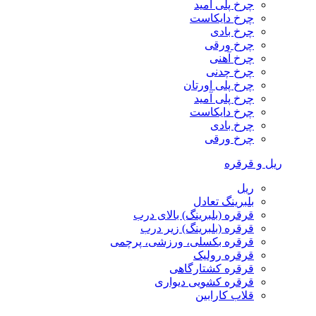
چرخ پلی آمید
چرخ دایکاست
چرخ بادی
چرخ ورقی
چرخ آهنی
چرخ چدنی
چرخ پلی اورتان
چرخ پلی آمید
چرخ دایکاست
چرخ بادی
چرخ ورقی
ریل و قرقره
ریل
بلبرینگ تعادل
قرقره (بلبرینگ) بالای درب
قرقره (بلبرینگ) زیر درب
قرقره بکسلی، ورزشی، پرچمی
قرقره رولیک
قرقره کشتارگاهی
قرقره کشویی دیواری
قلاب کارابین