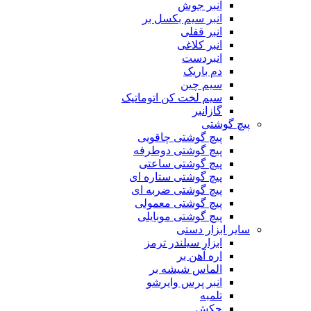
انبر جوش
انبر سیم بکسل بر
انبر قفلی
انبر کلاغی
انبردست
دم باریک
سیم چین
سیم لخت کن اتوماتیک
گازانبر
پیچ گوشتی
پیچ گوشتی چاقویی
پیچ گوشتی دوطرفه
پیچ گوشتی ساعتی
پیچ گوشتی ستاره ای
پیچ گوشتی ضربه ای
پیچ گوشتی معمولی
پیچ گوشتی موبایلی
سایر ابزار دستی
ابزار سیلندر ترمز
اره آهن بر
الماس شیشه بر
انبر پرس وایرشو
تلمبه
چکش