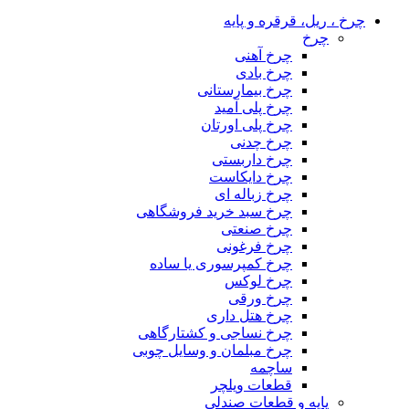
چرخ ، ریل، قرقره و پایه
چرخ
چرخ آهنی
چرخ بادی
چرخ بیمارستانی
چرخ پلی آمید
چرخ پلی اورتان
چرخ چدنی
چرخ داربستی
چرخ دایکاست
چرخ زباله ای
چرخ سبد خرید فروشگاهی
چرخ صنعتی
چرخ فرغونی
چرخ کمپرسوری یا ساده
چرخ لوکس
چرخ ورقی
چرخ هتل داری
چرخ نساجی و کشتارگاهی
چرخ مبلمان و وسایل چوبی
ساچمه
قطعات ویلچر
پایه و قطعات صندلی