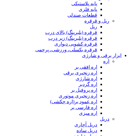
پایه پلاستیکی
پایه فلزی
قطعات صندلی
ریل و قرقره
ریل
قرقره (بلبرینگ) بالای درب
قرقره (بلبرینگ) زیر درب
قرقره کشویی دیواری
قرقره بکسلی، ورزشی، پرچمی
ابزار برقی و شارژی
اره
اره افقی بر
اره زنجیری برقی
اره شارژی
اره گردبر
اره پروفیل بر
اره زنجیری موتوری
اره عمود بر(اره چکشی)
اره فارسی بر
اره میزی
دریل
دریل آچاری
دریل ساده