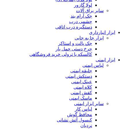
لولا گازور
سایر یراق آلات
جک آرام بند
چشمی درب
دستگیره درب اتاقی
ابزار انبارداری
ابزار جا به جایی
جک پالت و استاکر
چرخ دستی حمل بار
کالسکه یا ترولی خرید فروشگاهی
ابزار ایمنی
لباس ایمنی
جلیقه ایمنی
دستکش ایمنی
عینک ایمنی
کلاه ایمنی
کفش ایمنی
ماسک ایمنی
سایر ابزار ایمنی
لباس کار
محافظ گوش
کپسول آتش نشانی
نردبان