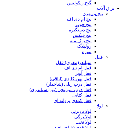
گیج و کولیس
یراق آلات
پیچ و مهره
پیچ ام دی اف
پیچ چوب
پیچ دستگیره
پیچ فیکس
پیچ نوک مته
رولپلاک
مهره
قفل
سیلندر(مغزی) قفل
قفل ام دی اف
قفل آویز
قفل پهن کلیدی (اتاقی)
قفل درب ریلی (شاخدار)
قفل درب سوییچی (پهن سیلندری)
قفل کتابی
قفل کمدی پروانه ای
لولا
لولا بادبزنی
لولا برگی
لولا تخت
لولا قدی (شاخه ای)