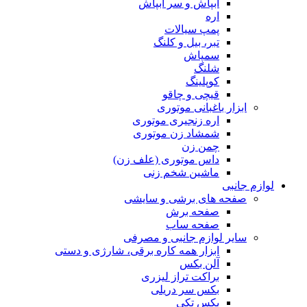
آبپاش و سر آبپاش
اره
پمپ سیالات
تبر، بیل و کلنگ
سمپاش
شلنگ
کوپلینگ
قیچی و چاقو
ابزار باغبانی موتوری
اره زنجیری موتوری
شمشاد زن موتوری
چمن زن
داس موتوری (علف زن)
ماشین شخم زنی
لوازم جانبی
صفحه های برشی و سایشی
صفحه برش
صفحه ساب
سایر لوازم جانبی و مصرفی
ابزار همه کاره برقی، شارژی و دستی
آلن بکس
براکت تراز لیزری
بکس سر دریلی
بکس تکی