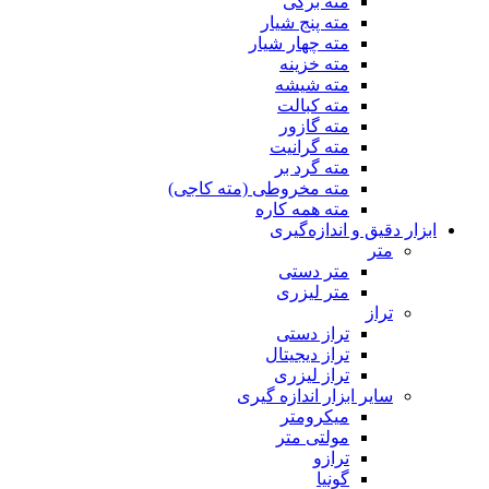
مته برگی
مته پنج شیار
مته چهار شیار
مته خزینه
مته شیشه
مته کبالت
مته گازور
مته گرانیت
مته گرد بر
مته مخروطی (مته کاجی)
مته همه کاره
ابزار دقیق و اندازه‌گیری
متر
متر دستی
متر لیزری
تراز
تراز دستی
تراز دیجیتال
تراز لیزری
سایر ابزار اندازه گیری
میکرومتر
مولتی متر
ترازو
گونیا