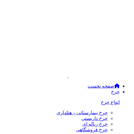
صفحه نخست
چرخ
انواع چرخ
چرخ بیمارستانی – هتلداری
چرخ داربستی
چرخ زباله ای
چرخ فروشگاهی