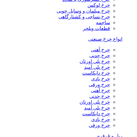
چرخ لوکس
چرخ مبلمان و وسایل چوبی
چرخ نساجی و کشتارگاهی
ساچمه
قطعات ویلچر
انواع چرخ صنعتی
چرخ آهنی
چرخ چدنی
چرخ پلی اورتان
چرخ پلی آمید
چرخ دایکاست
چرخ بادی
چرخ ورقی
چرخ آهنی
چرخ چدنی
چرخ پلی اورتان
چرخ پلی آمید
چرخ دایکاست
چرخ بادی
چرخ ورقی
ریل و قرقره