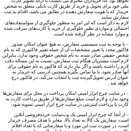
نخواهد بود. لذا خریداران محترم می بایست با ارائه تصویر کارت
ملی خود برای تحویل و خرید از طریق کارت بانکی متعلق به شخص
خریدار که با هویت سفارش دهنده در تطابق می باشد، اقدام به ثبت
سفارش نمایند.
لازم به ذکر است که این امر به منظور جلوگیری از سواستفاده‌های
احتمالی و مواردی نظیر جلوگیری از خرید با کارت‌های سرقت شده
و موارد مشابه در نظر گرفته شده است.
– با توجه به ثبت سیستمی سفارش، به هیچ عنوان امکان صدور
فاکتور مجدد یا تغییر مشخصات آن از جمله تغییر فاکتوری که به نام
شخص حقیقی صادر شده، به نام شخص حقوقی وجود ندارد. بنابراین
لازم است مشتریان هنگام ثبت سفارش، نسبت به این مساله دقت
لازم را داشته باشند و اگر نیاز دارند که فاکتور به نام حقوقی برای
آنها صادر شود، با ما تماس بگیرند.همچنین آدرسی که خریدار به
عنوان آدرس تحویل‌گیرنده ثبت یا انتخاب می‌کند، در فاکتور درج
خواهد شد .
– در سایت چرخ ابزار امینی امکان پرداخت در محل برای سفارش‌ها
وجود ندارد و لازم است مبلغ سفارش‌ها از طریق پرداخت کارت به
کارت یا پرداخت اینترنتی در سایت چرخ ابزار امینی تسویه شود.
– از آنجا که چرخ ابزار امینی یک وب‌سایت خرده‌فروشی آنلاین
است، سفارش یک کالا به تعداد بالا، مغایر با هدف مصرف خریدار
است، در صورت ثبت این مورد و یا سفارشاتی که با تعداد اقلام