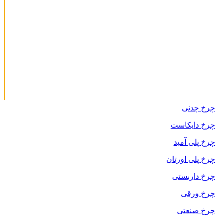
چرخ چدنی
چرخ دایکاست
چرخ پلی آمید
چرخ پلی اورتان
چرخ داربستی
چرخ ورقی
چرخ صنعتی