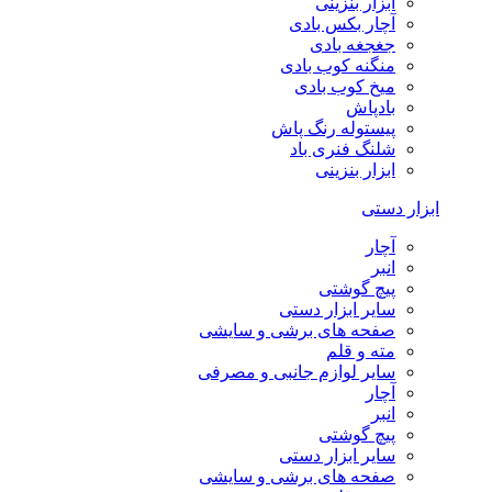
ابزار بنزینی
آچار بکس بادی
جغجغه بادی
منگنه کوب بادی
میخ کوب بادی
بادپاش
پیستوله رنگ پاش
شلنگ فنری باد
ابزار بنزینی
ابزار دستی
آچار
انبر
پیچ گوشتی
سایر ابزار دستی
صفحه های برشی و سایشی
مته و قلم
سایر لوازم جانبی و مصرفی
آچار
انبر
پیچ گوشتی
سایر ابزار دستی
صفحه های برشی و سایشی