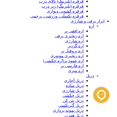
قرقره (بلبرینگ) بالای درب
قرقره (بلبرینگ) زیر درب
قرقره کشویی دیواری
قرقره بکسلی، ورزشی، پرچمی
ابزار برقی و شارژی
اره
اره افقی بر
اره زنجیری برقی
اره شارژی
اره گردبر
اره پروفیل بر
اره زنجیری موتوری
اره عمود بر(اره چکشی)
اره فارسی بر
اره میزی
دریل
دریل آچاری
دریل ساده
دریل شارژی
دریل چکشی
دریل بتن کن
دریل گیربکسی
دریل نمونه برداری
دریل همزن