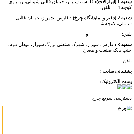
شعبه 1 (ابزارآلات):
فارس، شیراز، خیابان قاآنی شمالی، روبروی
کوچه 4 تلفن :
07137385162
شعبه 2 (دفتر و نمایشگاه چرخ) :
فارس، شیراز، خیابان قاآنی
شمالی، کوچه 4
تلفن:
07132349472
و
07132332354
شعبه 3 :
فارس، شیراز، شهرک صنعتی بزرگ شیراز، میدان دوم،
جنب بانک صنعت و معدن
تلفن:
09025506188
پشتیبانی سایت :
09390612819
پست الکترونیک:
info@charkhabzar.com
دسترسی سریع چرخ