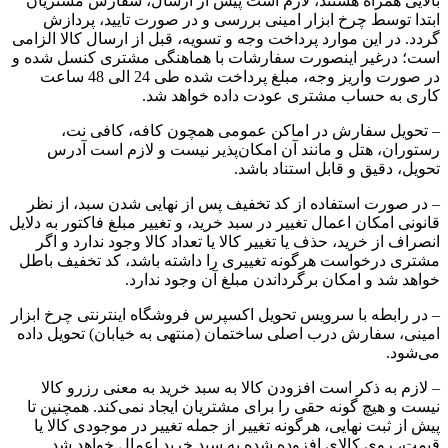
بالایی همراه هستند، لازم است پیش از ارسال، سفارش مشتریان
ابتدا توسط چرخ ابزار امینی بررسی و در صورت تایید، پردازش
گردد. در این موارد پرداخت وجه و تسویه، قبل از ارسال کالا الزامی
است؛ درغیر اینصورت سفارشات با هماهنگی مشتری کنسل شده و
در صورت واریز وجه، مبلغ پرداخت شده طی 24 الی 48 ساعت
کاری به حساب مشتری عودت داده خواهد شد.
– تحویل سفارش در اماکن عمومی همچون کافه، کافی نت،
رستوران، هتل و مانند آن امکان‌پذیر نیست و لازم است آدرس
تحویل، دقیق و قابل استناد باشد.
– در صورت استفاده از کد تخفیف پس از نهایی شدن سبد، از نظر
قانونی امکان اعمال تغییر در سبد خرید، و تغییر مبلغ فاکتور به دلایل
انصراف از خرید، حذف یا تغییر کالا یا تعداد کالا وجود ندارد و اگر
مشتری درخواست هرگونه تغییری را داشته باشد، کد تخفیف باطل
خواهد شد و امکان برگرداندن مبلغ آن وجود ندارد.
– در رابطه با سرویس تحویل اکسپرس فروشگاه اینترنتی چرخ ابزار
امینی، سفارش درب اصلی ساختمان (منتهی به خیابان) تحویل داده
می‌شود.
– لازم به ذکر است افزودن کالا به سبد خرید به معنی رزرو کالا
نیست و هیچ گونه حقی را برای مشتریان ایجاد نمی‌کند. همچنین تا
پیش از ثبت نهایی، هرگونه تغییر از جمله تغییر در موجودی کالا یا
قیمت، روی کالای افزوده شده به سبد خرید اعمال خواهد شد.