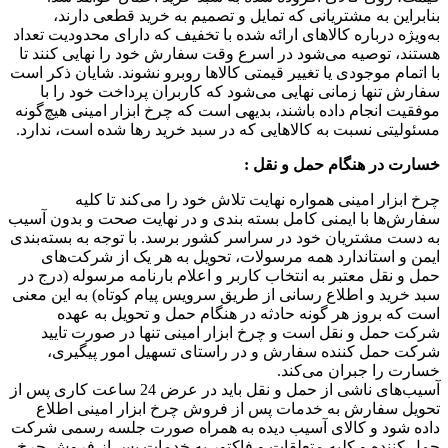
بنابراین به مشتریانی که تمایل و تصمیم به خرید قطعی دارند،
به‌ویژه درباره کالاهای ارائه شده با تخفیف که دارای محدودیت تعداد
هستند، توصیه می‌شود در اسرع وقت سفارش خود را نهایی کنند تا
با اتمام موجودی یا تغییر قیمتی کالاها روبرو نشوند. شایان ذکر است
سفارش تنها زمانی نهایی می‌شود که کاربران پرداخت خود را با
موفقیت انجام داده باشند، بدیهی است که چرخ ابزار امینی هیچ‌گونه
مسئولیتی نسبت به کالاهایی که در سبد خرید رها شده است، ندارد.
خسارت در هنگام حمل و نقل
:
چرخ ابزار امینی همواره نهایت تلاش خود را می‏‌کند تا کلیه
سفارش‏‌ها با ایمنی کامل بسته بندی و در نهایت صحت و بدون آسیب
به دست مشتریان خود در سراسر کشور برسد. با توجه به بسته‌بندی
ایمن و استاندارد همه مرسولات، تحویل به هر یک از شرکت‌‏های
حمل و نقل معتبر به انتخاب کاربر و اعلام بارنامه مرسوله (درج در
سبد خرید و اطلاع رسانی از طریق سرویس پیام کوتاه) به این معنی
است که بروز هر گونه حادثه در هنگام حمل و تحویل به عهده
شرکت حمل و نقل است و چرخ ابزار امینی تنها در صورت تایید
شرکت حمل کننده سفارش و در راستای تسهیل امور پیگیری،
خسارت را جبران می‌‏کند.
آسیب‏‌های ناشی از حمل و نقل باید در عرض 24 ساعت کاری پس از
تحویل سفارش به خدمات پس از فروش چرخ ابزار امینی اطلاع
داده شود و کالای آسیب دیده به همراه صورت جلسه رسمی شرکت
حمل کننده و کلیه متعلقات و فاکتور به خدمات پس از فروش چرخ