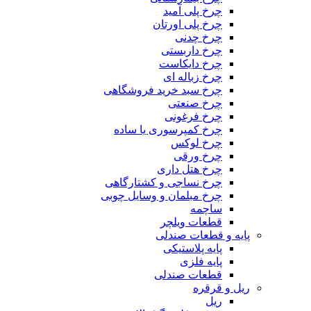
چرخ پلی آمید
چرخ پلی اورتان
چرخ چدنی
چرخ داربستی
چرخ دایکاست
چرخ زباله ای
چرخ سبد خرید فروشگاهی
چرخ صنعتی
چرخ فرغونی
چرخ کمپرسوری یا ساده
چرخ لوکس
چرخ ورقی
چرخ هتل داری
چرخ نساجی و کشتارگاهی
چرخ مبلمان و وسایل چوبی
ساچمه
قطعات ویلچر
پایه و قطعات صندلی
پایه پلاستیکی
پایه فلزی
قطعات صندلی
ریل و قرقره
ریل